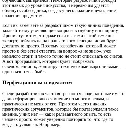
обучающих материалов. Некоторые разработчики доводят
этот навык до уровня искусства, и нередко им удается
обмануть собеседника, создав у него ложное впечатление
владения предметом.
Если вы замечаете за разработчиком такую линию поведения,
задавайте ему уточняющие вопросы в глубину и в ширину.
Ирония тут в том, что даже если вы сами в этой теме не
эксперт, поймать на на вранье такого «специалиста» будет
достаточно просто. Поэтому разработчик, который может
просто и без затей ответить на вопрос «я не знаю», уже
немалого стоит, и такого точно не стоит списывать со счетов.
А вот программист, который будет изображать
осведомленность, жонглируя техническими жаргонизмами —
однозначно «слабый».
Перфекционизм и идеализм
Среди разработчиков часто встречаются люди, которые имеют
давно сформировавшееся мнение по многим вещам, и
практически не меняют его. При этом часто никаких
практических аргументов, которые бы подтверждали такое
мнение, у них нет — как и релевантного опыта, то есть
человек просто может уверенно повторять то, что где-то
когда-то услышал. Например: