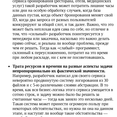
сервиса бронирования (ресторана, отеля, медицинских
услуг) такой разработчик может потратить лишние часы
или дни на особую обработку случаев, когда база
данных пустая, когда объект бронирования меняет свой
ID, когда два запроса от разных пользователей
конкурируют за общий слот, и так далее. Важно, что это
может быть неплохая идея сама по себе, но отличие в
том, что «сильный» разработчик поинтересуется у
менеджера или заказчика, насколько это важно делать
прямо сейчас, и реальна ли вообще проблема, прежде
чем ее решать. Тогда как «слабый» программист,
склонный к переусложнению, потратит на это время
при любом раскладе, ни с кем не посоветовавшись.
Трата ресурсов и времени на разные аспекты задачи
непропорционально их фактической значимости.
Например, разработчик написал для своего сервиса
невероятно продвинутую систему логирования из 30
файлов и с 5-ю различными слоями абстракции. В то
время, как вся бизнес-логика этого сервиса умещается в
сотню строк, и задачу можно было бы решить за
считанные часы — тогда как заняло это несколько дней.
Такая система может принести огромную пользу при
некоторых обстоятельствах, но нужна ли она на данном
этапе, и наступят ли вообще такие обстоятельства —