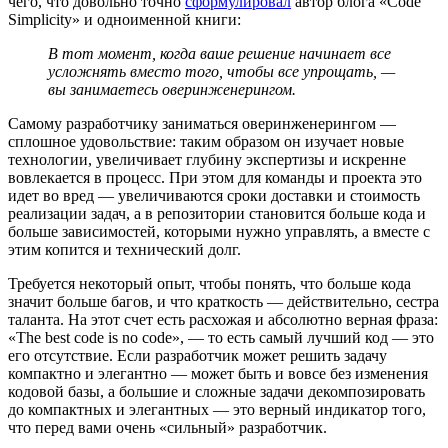
чего, что довольно точно
сформулировал
автор блога «Code
Simplicity» и одноименной книги:
В тот момент, когда ваше решение начинает все
усложнять вместо того, чтобы все упрощать, —
вы занимаетесь оверинженерингом.
Самому разработчику заниматься оверинженерингом —
сплошное удовольствие: таким образом он изучает новые
технологии, увеличивает глубину экспертизы и искренне
вовлекается в процесс. При этом для команды и проекта это
идет во вред — увеличиваются сроки доставки и стоимость
реализации задач, а в репозитории становится больше кода и
больше зависимостей, которыми нужно управлять, а вместе с
этим копится и технический долг.
Требуется некоторый опыт, чтобы понять, что больше кода
значит больше багов, и что краткость — действительно, сестра
таланта. На этот счет есть расхожая и абсолютно верная фраза:
«The best code is no code», — то есть самый лучший код — это
его отсутствие. Если разработчик может решить задачу
компактно и элегантно — может быть и вовсе без изменения
кодовой базы, а большие и сложные задачи декомпозировать
до компактных и элегантных — это верный индикатор того,
что перед вами очень «сильный» разработчик.