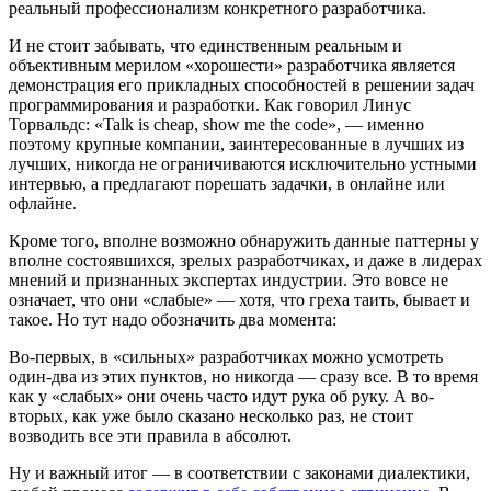
реальный профессионализм конкретного разработчика.
И не стоит забывать, что единственным реальным и
объективным мерилом «хорошести» разработчика является
демонстрация его прикладных способностей в решении задач
программирования и разработки. Как говорил Линус
Торвальдс: «Talk is cheap, show me the code», — именно
поэтому крупные компании, заинтересованные в лучших из
лучших, никогда не ограничиваются исключительно устными
интервью, а предлагают порешать задачки, в онлайне или
офлайне.
Кроме того, вполне возможно обнаружить данные паттерны у
вполне состоявшихся, зрелых разработчиках, и даже в лидерах
мнений и признанных экспертах индустрии. Это вовсе не
означает, что они «слабые» — хотя, что греха таить, бывает и
такое. Но тут надо обозначить два момента:
Во-первых, в «сильных» разработчиках можно усмотреть
один-два из этих пунктов, но никогда — сразу все. В то время
как у «слабых» они очень часто идут рука об руку. А во-
вторых, как уже было сказано несколько раз, не стоит
возводить все эти правила в абсолют.
Ну и важный итог — в соответствии с законами диалектики,