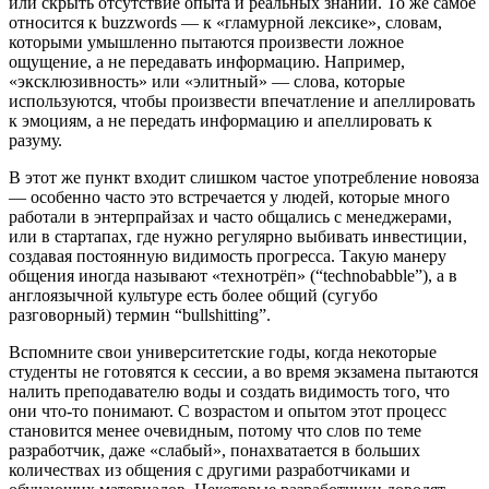
или скрыть отсутствие опыта и реальных знаний. То же самое
относится к buzzwords — к «гламурной лексике», словам,
которыми умышленно пытаются произвести ложное
ощущение, а не передавать информацию. Например,
«эксклюзивность» или «элитный» — слова, которые
используются, чтобы произвести впечатление и апеллировать
к эмоциям, а не передать информацию и апеллировать к
разуму.
В этот же пункт входит слишком частое употребление новояза
— особенно часто это встречается у людей, которые много
работали в энтерпрайзах и часто общались с менеджерами,
или в стартапах, где нужно регулярно выбивать инвестиции,
создавая постоянную видимость прогресса. Такую манеру
общения иногда называют «технотрёп» (“technobabble”), а в
англоязычной культуре есть более общий (сугубо
разговорный) термин “bullshitting”.
Вспомните свои университетские годы, когда некоторые
студенты не готовятся к сессии, а во время экзамена пытаются
налить преподавателю воды и создать видимость того, что
они что-то понимают. С возрастом и опытом этот процесс
становится менее очевидным, потому что слов по теме
разработчик, даже «слабый», понахватается в больших
количествах из общения с другими разработчиками и