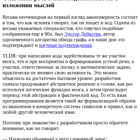
изложении мыслей
Весьма неочевидная на первый взгляд закономерность состоит
в том, что как человек говорит, так он пишет и код. Одним из
весьма уважаемых специалистов, кто озвучил подобные
соображения еще в 80х, был
Эдсгер Дейкстра
, автор
одноименного алгоритма обхода графа, а в наши дни это
подтверждают и
научные подтверждения
.
TLDR: при написании кода задействованы те же участки
мозга, что и при восприятии и формировании устной речи, а
участки, ответственные за логику и математические задачи,
практически не меняют свою активность. Это можно
объяснить на достаточно бытовом уровне: разработчик
сначала придумывает абстрактное решение в голове, как раз
используя логические функции мозга, а затем происходит
перевод этой абстракции в фактический код. То есть язык
программирования является такой же формализацией образов
из мышления в конкретную систему символов и правил, как и
любой другой человеческий язык.
Поэтому при знакомстве с разработчиком просто обратите
внимание, как он говорит:
— Насколько объемный у него словарный запас;