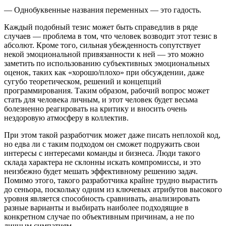
— Однобуквенные названия переменных — это гадость.
Каждый подобный тезис может быть справедлив в ряде
случаев — проблема в том, что человек возводит этот тезис в
абсолют. Кроме того, сильная убежденность сопутствует
некой эмоциональной привязанности к ней — это можно
заметить по использованию субъективных эмоциональных
оценок, таких как «хорошо/плохо» при обсуждении, даже
сугубо теоретическом, решений и концепций
программирования. Таким образом, рабочий вопрос может
стать для человека личным, и этот человек будет весьма
болезненно реагировать на критику и вносить очень
нездоровую атмосферу в коллектив.
При этом такой разработчик может даже писать неплохой код,
но едва ли с таким подходом он сможет подружить свои
интересы с интересами команды и бизнеса. Люди такого
склада характера не склонны искать компромиссы, и это
неизбежно будет мешать эффективному решению задач.
Помимо этого, такого разработчика крайне трудно вырастить
до сеньора, поскольку одним из ключевых атрибутов высокого
уровня является способность сравнивать, анализировать
разные варианты и выбирать наиболее подходящие в
конкретном случае по объективным причинам, а не по
личным симпатиям.