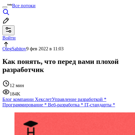
Все потоки
Войти
OlegSabitov
9 фев 2022 в 11:03
Как понять, что перед вами плохой
разработчик
12 мин
184K
Блог компании Хекслет
Управление разработкой
*
Программирование
*
Веб-разработка
*
IT-стандарты
*