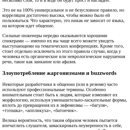
несколько слов, то и в коде он будет прост и нагляден.
Это не на 100% универсальное и не безусловное правило, но
корреляция достаточно высока, чтобы можно было ей
пользоваться. Что характерно, это никак не зависит от языка,
на котором идет общение.
Сильные инженеры нередко оказываются хорошими
спикерами — именно их вы чаще всего можете увидеть
выступающими на тематических конференциях. Кроме того,
стоит отдельно исключить из этого правила случаи, когда у
человека есть органические или неврологические нарушения
речи, такие как заикание или афазия.
Злоупотребление жаргонизмами и buzzwords
Некоторые разработчики в общении (или в резюме) часто
используют профессиональные термины. Особенно
внимательным стоит быть к людям, которые изменяют их
морфологию, используя уменьшительно-ласкательные формы,
вплоть до превращения их в эвфемизмы — «багуля»,
«тэзэшка», «аппликуха», «батончик».
Велика вероятность, что таким образом человек пытается
впечатлить слушателя, замаскировать неуверенность в себе,