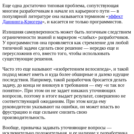
Еще одна достаточно типовая проблема, сопутствующая
многим разработчикам в начале их карьерного пути — в
популярной литературе она называется термином «
эффект
Даннинга-Крюгера
», и касается не только программистов.
Излишняя самоуверенность может быть логичным следствием
ограниченности знаний и маркером «слабых» разработчиков.
У программистов она проявляется как стремление для любой
типичной задачи сделать свое решение — нередко еще и
переусложнив его, вместо того, чтобы использовать
существующие решения.
Часто это еще называют «изобретением велосипеда», и такой
подход может иметь и куда более обширные и далеко идущие
последствия. Например, такой разработчик бросается делать
задачу, до конца не вникнув в требования — ему «и так все
понятно». При этом он не задает никаких уточняющих
вопросов, поэтому в итоге выдает результат, совершенно не
соответствующий ожиданиям. При этом когда ему
руководители указывают на ошибки, он может впасть во
фрустрацию и еще сильнее снизить свою
производительность.
Вообще, привычка задавать уточняющие вопросы —
исключительно положительная, и ее наличие у разработчика