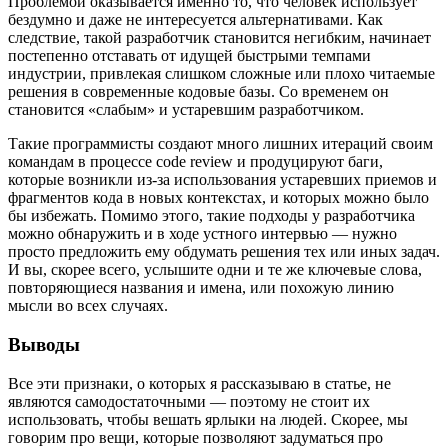
Проблемой оказывается именно то, что человек использует
бездумно и даже не интересуется альтернативами. Как
следствие, такой разработчик становится негибким, начинает
постепенно отставать от идущей быстрыми темпами
индустрии, привлекая слишком сложные или плохо читаемые
решения в современные кодовые базы. Со временем он
становится «слабым» и устаревшим разработчиком.
Такие программисты создают много лишних итераций своим
командам в процессе code review и продуцируют баги,
которые возникли из-за использования устаревших приемов и
фрагментов кода в новых контекстах, и которых можно было
бы избежать. Помимо этого, такие подходы у разработчика
можно обнаружить и в ходе устного интервью — нужно
просто предложить ему обдумать решения тех или иных задач.
И вы, скорее всего, услышите одни и те же ключевые слова,
повторяющиеся названия и имена, или похожую линию
мысли во всех случаях.
Выводы
Все эти признаки, о которых я рассказываю в статье, не
являются самодостаточными — поэтому не стоит их
использовать, чтобы вешать ярлыки на людей. Скорее, мы
говорим про вещи, которые позволяют задуматься про