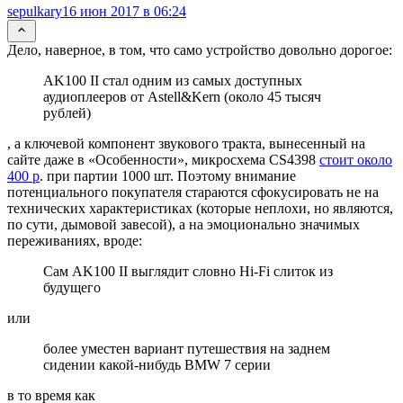
sepulkary
16 июн 2017 в 06:24
Дело, наверное, в том, что само устройство довольно дорогое:
AK100 II стал одним из самых доступных
аудиоплееров от Astell&Kern (около 45 тысяч
рублей)
, а ключевой компонент звукового тракта, вынесенный на
сайте даже в «Особенности», микросхема CS4398
стоит около
400 р
. при партии 1000 шт. Поэтому внимание
потенциального покупателя стараются сфокусировать не на
технических характеристиках (которые неплохи, но являются,
по сути, дымовой завесой), а на эмоционально значимых
переживаниях, вроде:
Сам AK100 II выглядит словно Hi-Fi слиток из
будущего
или
более уместен вариант путешествия на заднем
сидении какой-нибудь BMW 7 серии
в то время как