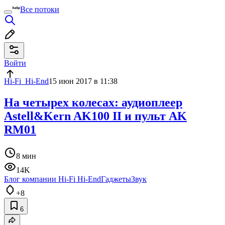
Все потоки
Войти
Hi-Fi_Hi-End
15 июн 2017 в 11:38
На четырех колесах: аудиоплеер
Astell&Kern AK100 II и пульт AK
RM01
8 мин
14K
Блог компании Hi-Fi Hi-End
Гаджеты
Звук
+8
6