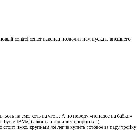
овый control center наконец позволит нам пускать внешнего
п, хоть на емс, хоть на что… А по поводу «попадос на бабки»
 bying IBM», бабки на стол и нет вопросов. :)
 стоит имхо. крупным же легче купить готовое за пару-тройку