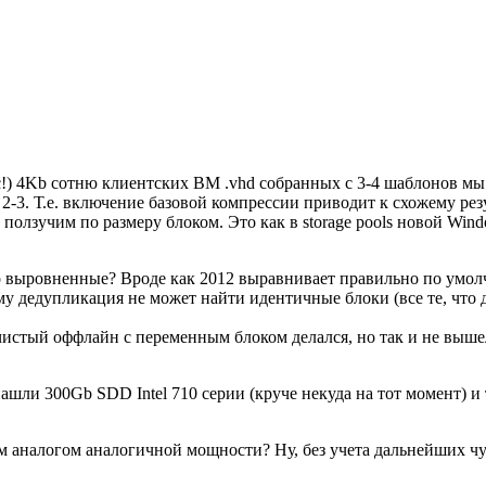
sic!) 4Kb сотню клиентских ВМ .vhd собранных с 3-4 шаблонов мы
о 2-3. Т.е. включение базовой компрессии приводит к схожему ре
ползучим по размеру блоком. Это как в storage pools новой Wi
выровненные? Вроде как 2012 выравнивает правильно по умолча
у дедупликация не может найти идентичные блоки (все те, что 
истый оффлайн с переменным блоком делался, но так и не вышел
ли 300Gb SDD Intel 710 серии (круче некуда на тот момент) и т
м аналогом аналогичной мощности? Ну, без учета дальнейших чуд