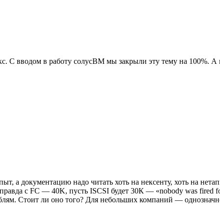
кс. С вводом в работу солусВМ мы закрыли эту тему на 100%. А н
ыт, а документацию надо читать хоть на нексенту, хоть на нетап
равда с FC — 40K, пусть ISCSI будет 30К — «nobody was fired for
блям. Стоит ли оно того? Для небольших компаний — однозначно