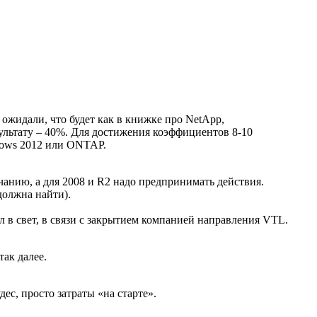
 ожидали, что будет как в книжке про NetApp,
зультату – 40%. Для достижения коэффициентов 8-10
ndows 2012 или ONTAP.
нию, а для 2008 и R2 надо предпринимать действия.
должна найти).
 в свет, в связи с закрытием компанией направления VTL.
ак далее.
ес, просто затраты «на старте».