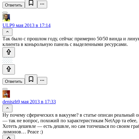
Ответить
ULP
9 мая 2013 в 17:14
Так было с прошлом году, сейчас примерно 50/50 винда и лину
клиента в коньрольную панель с выделенными ресурсами.
Ответить
deniszh
9 мая 2013 в 17:33
Ну почему сферических в вакууме? в статье описан реальный оп
— так не вопрос, похожий по характеристикам NetApp та ебее, п
Хотеть дешевле — есть дешвле, но сам топчешься по своим гра
лимонов… Peace :)