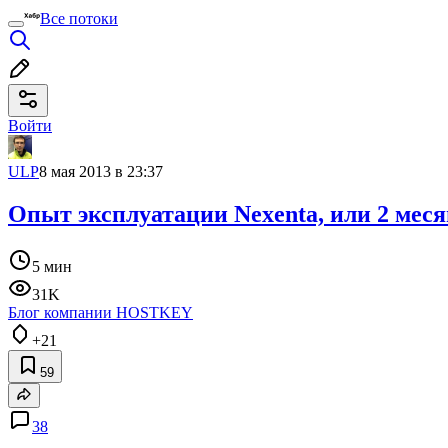
Все потоки
Войти
ULP
8 мая 2013 в 23:37
Опыт эксплуатации Nexenta, или 2 меся
5 мин
31K
Блог компании HOSTKEY
+21
59
38