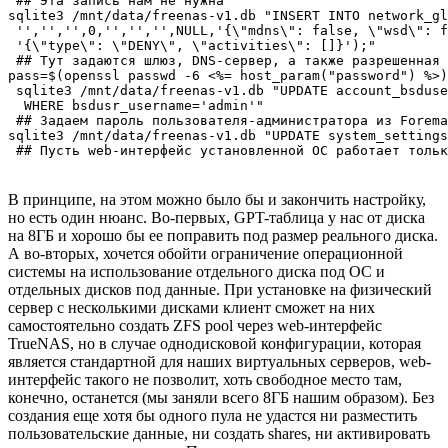
 ## Эта запись нам не нужна

sqlite3 /mnt/data/freenas-v1.db "INSERT INTO network_gl
 '','','',0,'','','',NULL,'{\"mdns\": false, \"wsd\": f
 '{\"type\": \"DENY\", \"activities\": []}');"

 ## Тут задаются шлюз, DNS-сервер, а также разрешенная 
pass=$(openssl passwd -6 <%= host_param("password") %>)

 sqlite3 /mnt/data/freenas-v1.db "UPDATE account_bsduse
  WHERE bsdusr_username='admin'"

 ## Задаем пароль пользователя-администратора из Forema
sqlite3 /mnt/data/freenas-v1.db "UPDATE system_settings
В принципе, на этом можно было бы и закончить настройку,
но есть один нюанс. Во-первых, GPT-таблица у нас от диска
на 8ГБ и хорошо бы ее поправить под размер реального диска.
А во-вторых, хочется обойти ограничение операционной
системы на использование отдельного диска под ОС и
отдельных дисков под данные. При установке на физический
сервер с несколькими дисками клиент сможет на них
самостоятельно создать ZFS pool через web-интерфейс
TrueNAS, но в случае однодисковой конфигурации, которая
является стандартной для наших виртуальных серверов, web-
интерфейс такого не позволит, хоть свободное место там,
конечно, останется (мы заняли всего 8ГБ нашим образом). Без
создания еще хотя бы одного пула не удастся ни разместить
пользовательские данные, ни создать shares, ни активировать