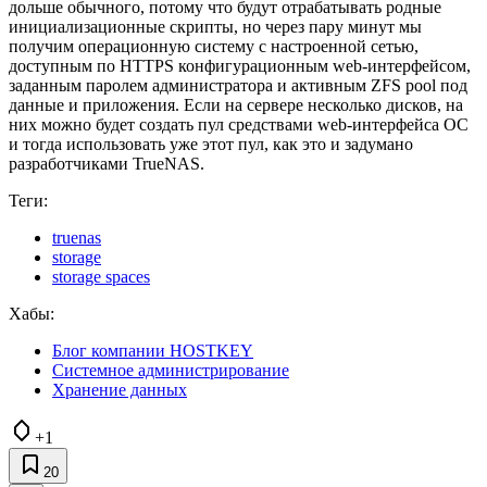
дольше обычного, потому что будут отрабатывать родные
инициализационные скрипты, но через пару минут мы
получим операционную систему с настроенной сетью,
доступным по HTTPS конфигурационным web-интерфейсом,
заданным паролем администратора и активным ZFS pool под
данные и приложения. Если на сервере несколько дисков, на
них можно будет создать пул средствами web-интерфейса ОС
и тогда использовать уже этот пул, как это и задумано
разработчиками TrueNAS.
Теги:
truenas
storage
storage spaces
Хабы:
Блог компании HOSTKEY
Системное администрирование
Хранение данных
+1
20