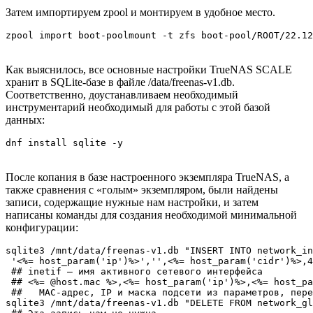
Затем импортируем zpool и монтируем в удобное место.
zpool import boot-poolmount -t zfs boot-pool/ROOT/22.12
Как выяснилось, все основные настройки TrueNAS SCALE
хранит в SQLite-базе в файле /data/freenas-v1.db.
Соответственно, доустанавливаем необходимый
инструментарий необходимый для работы с этой базой
данных:
dnf install sqlite -y
После копания в базе настроенного экземпляра TrueNAS, а
также сравнения с «голым» экземпляром, были найдены
записи, содержащие нужные нам настройки, и затем
написаны команды для создания необходимой минимальной
конфигурации:
sqlite3 /mnt/data/freenas-v1.db "INSERT INTO network_in
 '<%= host_param('ip')%>','',<%= host_param('cidr')%>,4
 ## inetif — имя активного сетевого интерфейса

 ## <%= @host.mac %>,<%= host_param('ip')%>,<%= host_pa
 ##   MAC-адрес, IP и маска подсети из параметров, пере
sqlite3 /mnt/data/freenas-v1.db "DELETE FROM network_gl