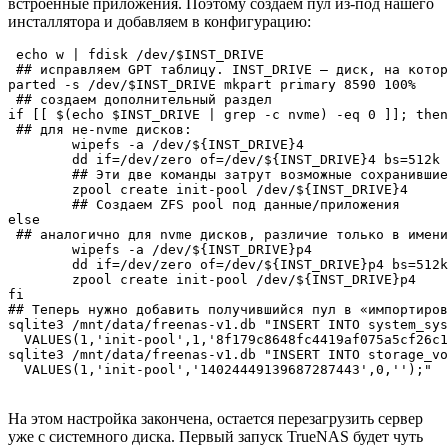
встроенные приложения. Поэтому создаем пул из-под нашего
инсталлятора и добавляем в конфигурацию:
 echo w | fdisk /dev/$INST_DRIVE

 ## исправляем GPT таблицу. INST_DRIVE — диск, на котор
parted -s /dev/$INST_DRIVE mkpart primary 8590 100%

 ## создаем дополнительный раздел

if [[ $(echo $INST_DRIVE | grep -c nvme) -eq 0 ]]; then

 ## для не-nvme дисков:

   	wipefs -a /dev/${INST_DRIVE}4

   	dd if=/dev/zero of=/dev/${INST_DRIVE}4 bs=512k count=20

    	## Эти две команды затрут возможные сохранившиеся артефакты предыдущей инсталляции

   	zpool create init-pool /dev/${INST_DRIVE}4

    	## Создаем ZFS pool под данные/приложения

else

 ## аналогично для nvme дисков, различие только в имени
   	wipefs -a /dev/${INST_DRIVE}p4

   	dd if=/dev/zero of=/dev/${INST_DRIVE}p4 bs=512k count=20

   	zpool create init-pool /dev/${INST_DRIVE}p4

fi

## Теперь нужно добавить получившийся пул в «импортиров
sqlite3 /mnt/data/freenas-v1.db "INSERT INTO system_sys
  VALUES(1,'init-pool',1,'8f179c8648fc4419af075a5cf26c1
sqlite3 /mnt/data/freenas-v1.db "INSERT INTO storage_vo
  VALUES(1,'init-pool','14024449139687287443',0,'');"
На этом настройка закончена, остается перезагрузить сервер
уже с системного диска. Первый запуск TrueNAS будет чуть