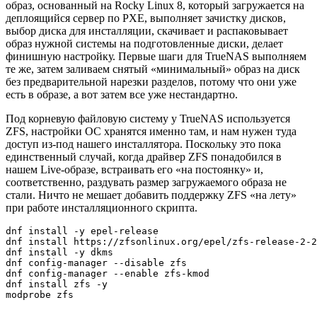
образ, основанный на Rocky Linux 8, который загружается на
деплоящийся сервер по PXE, выполняет зачистку дисков,
выбор диска для инсталляции, скачивает и распаковывает
образ нужной системы на подготовленные диски, делает
финишную настройку. Первые шаги для TrueNAS выполняем
те же, затем заливаем снятый «минимальный» образ на диск
без предварительной нарезки разделов, потому что они уже
есть в образе, а вот затем все уже нестандартно.
Под корневую файловую систему у TrueNAS используется
ZFS, настройки ОС хранятся именно там, и нам нужен туда
доступ из-под нашего инсталлятора. Поскольку это пока
единственный случай, когда драйвер ZFS понадобился в
нашем Live-образе, встраивать его «на постоянку» и,
соответственно, раздувать размер загружаемого образа не
стали. Ничто не мешает добавить поддержку ZFS «на лету»
при работе инсталляционного скрипта.
dnf install -y epel-release

dnf install https://zfsonlinux.org/epel/zfs-release-2-2
dnf install -y dkms

dnf config-manager --disable zfs

dnf config-manager --enable zfs-kmod

dnf install zfs -y

modprobe zfs