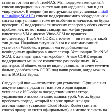
ставить тот или иной TrueNAS. Мы поддерживаем единый
список операционных систем как для «дедиков», так и для
«виртуалок». В теории (по инструкциям для установки
Install
и
Installing SCALE
) список поддерживаемого оборудования и
систем виртуализации тоже не особенно отличается, но будем
проверять. С поддержкой физических серверов у обеих систем
проблем нет, но вот наша стандартная конфигурация
клиентской VM с диском Virtio-SCSI не нравится
инсталлятору TrueNAS CORE, а точнее — он не видит такой
тип диска. Подобная ситуация была и с автоматизацией
установки Windows, и решали мы ее добавлением
необходимых драйверов в инсталлятор. Установщик TrueNAS
SCALE же видит диск «из коробки». А еще CORE-версия
поддерживает меньшее количество разнообразных 10G-
адаптеров. В общем, если не видно разницы, то зачем
платить
больше
дорабатывать CORE под наши реалии, когда можно
взять SCALE? Берем.
Следующий шаг — автоматизация установки. Официальная
документация предлагает нам всего один вариант —
установка с ISO-образа посредством инсталлятора,
управляемого исключительно клавиатурой. Что ж, будем
пробовать подход, который мы уже применяли для
автоматизации установки Cloud Hosted Router (там этот
способ правда является официальным), а именно заливать на