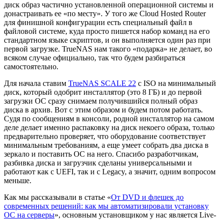
диск образ частично установленной операционной системы и
донастраивать ее «по месту». У того же Cloud Hosted Router
для финишной конфигурации есть специальный файл в
файловой системе, куда просто пишется набор команд на его
стандартном языке скриптов, и он выполняется один раз при
первой загрузке. TrueNAS нам такого «подарка» не делает, во
всяком случае официально, так что будем разбираться
самостоятельно.
Для начала ставим
TrueNAS SCALE 22
с ISO на минимальный
диск, который одобрит инсталлятор (это 8 ГБ) и до первой
загрузки ОС сразу снимаем получившийся полный образ
диска в архив. Вот с этим образом и будем потом работать.
Судя по сообщениям в консоли, родной инсталлятор на самом
деле делает именно распаковку на диск некоего образа, только
предварительно проверяет, что оборудование соответствует
минимальным требованиям, а еще умеет собрать два диска в
зеркало и поставить ОС на него. Спасибо разработчикам,
разбивка диска и загрузчик сделаны универсальными и
работают как с UEFI, так и с Legacy, а значит, одним вопросом
меньше.
Как мы рассказывали в статье «
От DVD и флешек до
современных решений: как мы автоматизировали установку
ОС на серверы
», основным установщиком у нас является Live-