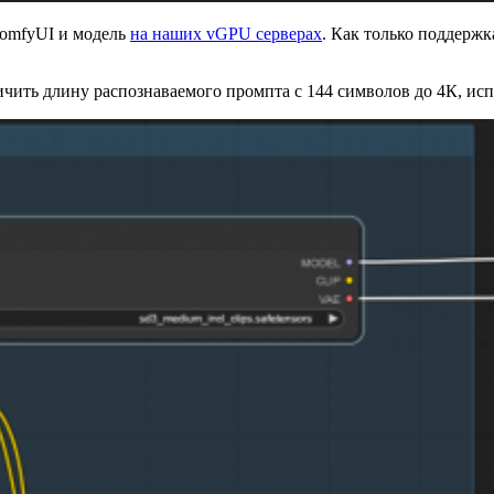
ComfyUI и модель
на наших vGPU серверах
. Как только поддер
личить длину распознаваемого промпта с 144 символов до 4К, ис