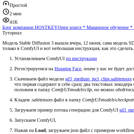
Простой
2 мин
41K
Блог компании HOSTKEY
Open source
*
Машинное обучение
*
Туториал
Модель Stable Diffusion 3 вышла вчера, 12 июня, сама модель
только в ComfyUI и вот небольшая инструкция, как это сделать.
Устанавливаем ComfyUI
по инструкции
Регистрируемся на
Hugging Face
, иначе у вас не будет д
Скачиваем файл модели
sd3_medium_incl_clips.safetensors
и
что первая содержит в себе сразу два текстовых энкодера 
положим в папку
ComfyUI\models\clip
, но можно обойтись
Кладем .safetensors файл в папку
ComfyUI\models\checkpoin
Загружаем пример потока генерации для ComfyUI
sd3_me
Запускаем ComfyUI,
Нажав на
Load
, загружаем json файл с примером workflow