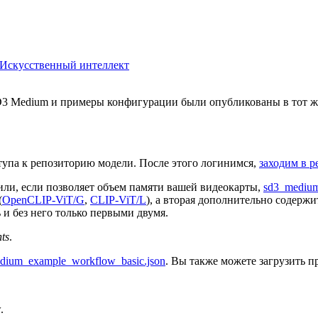
Искусственный интеллект
 SD3 Medium и примеры конфигурации были опубликованы в тот ж
оступа к репозиторию модели. После этого логинимся,
заходим в 
ли, если позволяет объем памяти вашей видеокарты,
sd3_medium_
(
OpenCLIP-ViT/G
,
CLIP-ViT/L
), а вторая дополнительно содержи
 и без него только первыми двумя.
ts
.
dium_example_workflow_basic.json
. Вы также можете загрузить 
.