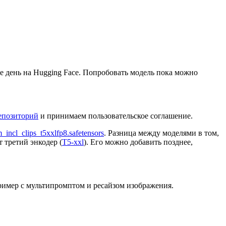
е день на Hugging Face. Попробовать модель пока можно
репозиторий
и принимаем пользовательское соглашение.
incl_clips_t5xxlfp8.safetensors
. Разница между моделями в том,
т третий энкодер (
T5-xxl
). Его можно добавить позднее,
пример с мультипромптом и ресайзом изображения.