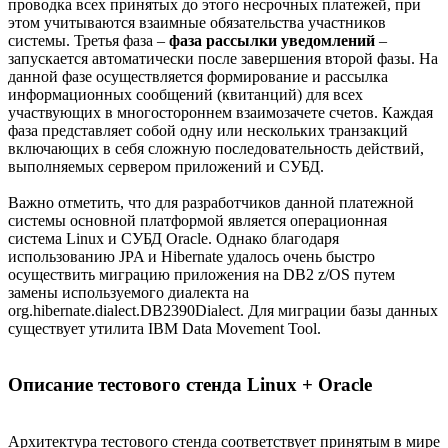
проводка всех принятых до этого несрочных платежей, при
этом учитываются взаимные обязательства участников
системы. Третья фаза –
фаза рассылки уведомлений
–
запускается автоматически после завершения второй фазы. На
данной фазе осуществляется формирование и рассылка
информационных сообщений (квитанций) для всех
участвующих в многостороннем взаимозачете счетов. Каждая
фаза представляет собой одну или нескольких транзакций
включающих в себя сложную последовательность действий,
выполняемых сервером приложений и СУБД.
Важно отметить, что для разработчиков данной платежной
системы основной платформой является операционная
система Linux и СУБД Oracle. Однако благодаря
использованию JPA и Hibernate удалось очень быстро
осуществить миграцию приложения на DB2 z/OS путем
замены используемого диалекта на
org.hibernate.dialect.DB2390Dialect. Для миграции базы данных
существует утилита IBM Data Movement Tool.
Описание тестового стенда Linux + Oracle
Архитектура тестового стенда соответствует принятым в мире