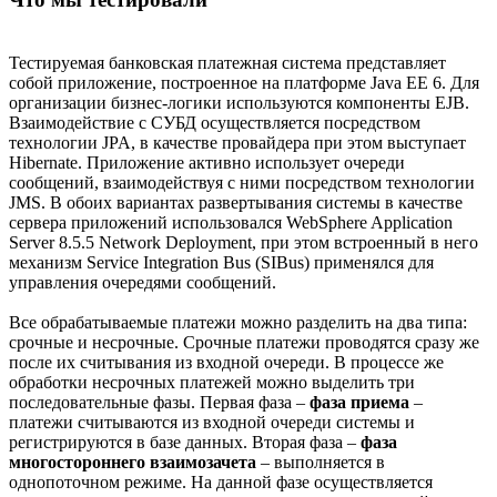
Тестируемая банковская платежная система представляет
собой приложение, построенное на платформе Java EE 6. Для
организации бизнес-логики используются компоненты EJB.
Взаимодействие с СУБД осуществляется посредством
технологии JPA, в качестве провайдера при этом выступает
Hibernate. Приложение активно использует очереди
сообщений, взаимодействуя с ними посредством технологии
JMS. В обоих вариантах развертывания системы в качестве
сервера приложений использовался WebSphere Application
Server 8.5.5 Network Deployment, при этом встроенный в него
механизм Service Integration Bus (SIBus) применялся для
управления очередями сообщений.
Все обрабатываемые платежи можно разделить на два типа:
срочные и несрочные. Срочные платежи проводятся сразу же
после их считывания из входной очереди. В процессе же
обработки несрочных платежей можно выделить три
последовательные фазы. Первая фаза –
фаза приема
–
платежи считываются из входной очереди системы и
регистрируются в базе данных. Вторая фаза –
фаза
многостороннего взаимозачета
– выполняется в
однопоточном режиме. На данной фазе осуществляется