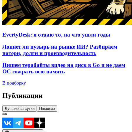
EvertyDesk: я отдаю то, на что ушли годы
Лопнет ли пузырь на рынке ИИ? Разбираем
потери, долги и производительность
Пишем терабайты видео на диск в Go и не даем
ОС сожрать всю память
В подборку
Публикации
Лучшие за сутки
Похожие