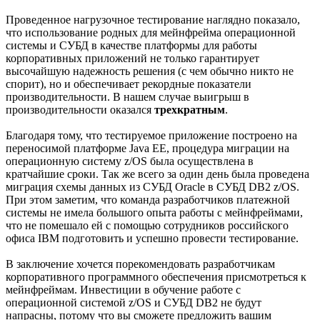
Проведенное нагрузочное тестирование наглядно показало,
что использование родных для мейнфрейма операционной
системы и СУБД в качестве платформы для работы
корпоративных приложений не только гарантирует
высочайшую надежность решения (с чем обычно никто не
спорит), но и обеспечивает рекордные показатели
производительности. В нашем случае выигрыш в
производительности оказался
трехкратным
.
Благодаря тому, что тестируемое приложение построено на
переносимой платформе Java EE, процедура миграции на
операционную систему z/OS была осуществлена в
кратчайшие сроки. Так же всего за один день была проведена
миграция схемы данных из СУБД Oracle в СУБД DB2 z/OS.
При этом заметим, что команда разработчиков платежной
системы не имела большого опыта работы с мейнфреймами,
что не помешало ей с помощью сотрудников российского
офиса IBM подготовить и успешно провести тестирование.
В заключение хочется порекомендовать разработчикам
корпоративного программного обеспечения присмотреться к
мейнфреймам. Инвестиции в обучение работе с
операционной системой z/OS и СУБД DB2 не будут
напрасны, потому что вы сможете предложить вашим