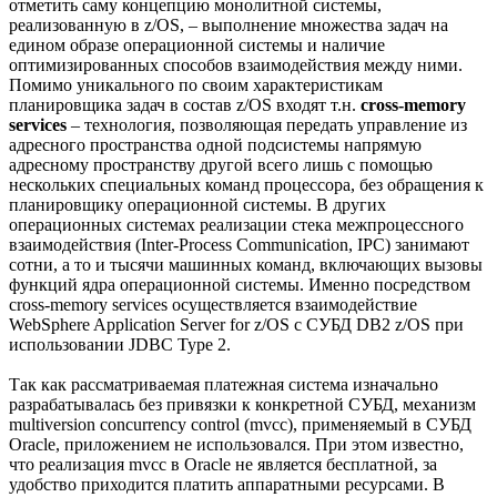
отметить саму концепцию монолитной системы,
реализованную в z/OS, – выполнение множества задач на
едином образе операционной системы и наличие
оптимизированных способов взаимодействия между ними.
Помимо уникального по своим характеристикам
планировщика задач в состав z/OS входят т.н.
cross-memory
services
– технология, позволяющая передать управление из
адресного пространства одной подсистемы напрямую
адресному пространству другой всего лишь с помощью
нескольких специальных команд процессора, без обращения к
планировщику операционной системы. В других
операционных системах реализации стека межпроцессного
взаимодействия (Inter-Process Communication, IPC) занимают
сотни, а то и тысячи машинных команд, включающих вызовы
функций ядра операционной системы. Именно посредством
cross-memory services осуществляется взаимодействие
WebSphere Application Server for z/OS с СУБД DB2 z/OS при
использовании JDBC Type 2.
Так как рассматриваемая платежная система изначально
разрабатывалась без привязки к конкретной СУБД, механизм
multiversion concurrency control (mvcc), применяемый в СУБД
Oracle, приложением не использовался. При этом известно,
что реализация mvcc в Oracle не является бесплатной, за
удобство приходится платить аппаратными ресурсами. В