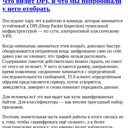
Что видит DPI, и что мы попробовали
у него отобрать
Последние пару лет я работаю в команде, которая занимается
устойчивой к DPI (Deep Packet Inspection) туннельной
инфраструктурой — по сути, альтернативой классическому
VPN.
Когда начинаешь заниматься этим всерьёз, довольно быстро
обнаруживается неприятная вещь: шифрование само по себе
давно уже не означает, что трафик нельзя распознать.
Содержимое пакетов действительно можно скрыть, но пакет
от этого не исчезает. У него остаются размер, направление,
время появления; соединение начинается с определённой
последовательности сообщений, TLS-клиент определённым
образом представляется серверу, поток ускоряется,
замедляется, замирает и снова начинает передавать данные.
Для человека всё это выглядит как куча зашифрованных
байтов. Для классификатора — как вполне пригодный набор
признаков.
Поэтому значительная часть нашей работы в итоге свелась не
к тому, чтобы «зашифровать ещё сильнее», а к более
практическому вопросу: что именно видит наблюдатель