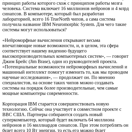
принцип работы которого схож с принципом работы мозга
человека. Система включает 16 миллионов нейронов и 4 млрд
синапсов. В компьютере, который был разработан
лабораторией, всего 16 TrueNorth чипов, а сама система
получила название IBM Neuromorphic System. Для чего такие
системы могут использоваться?
«Нейроморфные вычисления открывают весьма
впечатляющие новые возможности, и, в целом, эта сфера
соответствует нашему видению будущего
высокопроизводительных компьютерных систем», — говорит
Джим Брейс (Jim Brase), один из руководителей проекта.
«Потенциальные возможности нейроморфных вычислений и
машинный интеллект помогут изменить то, как мы проводим
научные исследования», — продолжает он. По мнению
специалистов, на основе таких чипов можно создавать
системы на порядок более производительные, чем самые
мощные компьютеры современности.
Корпорация IBM старается совершенствовать новую
технологию. Сейчас она участвует в совместном проекте с
ВВС США. Партнеры собираются создать новый
суперкомпьютер, который будет включать 64 миллиона
нейронов и 16 миллиардов синапсов. При этом потреблять он
будет всего 10 Вт энергии, то есть его можно будет