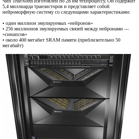
Чип TrueNorth изготовлен по 28 нм техпроцессу. Он содержит
5,4 миллиарда транзисторов и представляет собой
нейроморфную систему со следующими характеристиками:
• один миллион эмулируемых «нейронов»
• 256 миллионов эмулируемых связей между нейронами —
«синапсов»
• около 400 мегабит SRAM памяти (приблизительно 50
мегабайт)