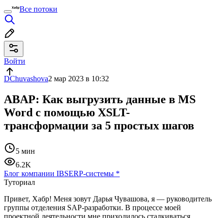
Все потоки
Войти
DChuvashova
2 мар 2023 в 10:32
ABAP: Как выгрузить данные в MS
Word с помощью XSLT-
трансформации за 5 простых шагов
5 мин
6.2K
Блог компании IBS
ERP-системы
*
Туториал
Привет, Хабр! Меня зовут Дарья Чувашова, я — руководитель
группы отделения SAP-разработки. В процессе моей
проектной деятельности мне приходилось сталкиваться