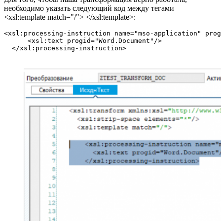
необходимо указать следующий код между тегами
<xsl:template match="/"> </xsl:template>:
<xsl:processing-instruction name="mso-application" prog
      <xsl:text progid="Word.Document"/>

  </xsl:processing-instruction>