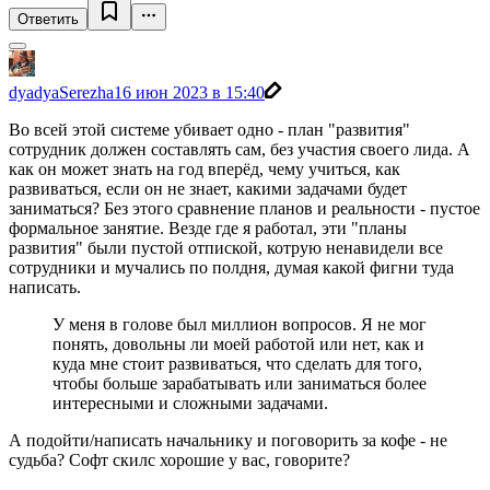
Ответить
dyadyaSerezha
16 июн 2023 в 15:40
Во всей этой системе убивает одно - план "развития"
сотрудник должен составлять сам, без участия своего лида. А
как он может знать на год вперёд, чему учиться, как
развиваться, если он не знает, какими задачами будет
заниматься? Без этого сравнение планов и реальности - пустое
формальное занятие. Везде где я работал, эти "планы
развития" были пустой отпиской, котрую ненавидели все
сотрудники и мучались по полдня, думая какой фигни туда
написать.
У меня в голове был миллион вопросов. Я не мог
понять, довольны ли моей работой или нет, как и
куда мне стоит развиваться, что сделать для того,
чтобы больше зарабатывать или заниматься более
интересными и сложными задачами.
А подойти/написать начальнику и поговорить за кофе - не
судьба? Софт скилс хорошие у вас, говорите?