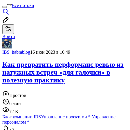
Все потоки
Войти
IBS_habrablog
16 июн 2023 в 10:49
Как превратить перформанс ревью из
натужных встреч «для галочки» в
полезную практику
Простой
6 мин
7.1K
Блог компании IBS
Управление проектами
*
Управление
персоналом
*