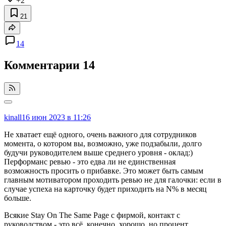
+2
21
14
Комментарии
14
kinall
16 июн 2023 в 11:26
Не хватает ещё одного, очень важного для сотрудников
момента, о котором вы, возможно, уже подзабыли, долго
будучи руководителем выше среднего уровня - оклад:)
Перформанс ревью - это едва ли не единственная
возможность просить о прибавке. Это может быть самым
главным мотиватором проходить ревью не для галочки: если в
случае успеха на карточку будет приходить на N% в месяц
больше.
Всякие Stay On The Same Page с фирмой, контакт с
руководством - это всё, конечно, хорошо, но процент