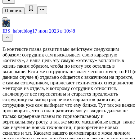
Ответить
IBS_habrablog
17 июн 2023 в 10:48
В контексте плана развития мы действуем следующим
образом: сотрудник сам высказывает свою карьерную
«хотелку», а наша цель эту самую «хотелку» воплотить в
жизнь таким образом, чтобы по итогу все остались в
выигрыше. Если же сотрудник не знает чего он хочет, то РП (в
данном случае я) отдельно общается с заказчиком на проекте,
с самим сотрудником, привлекает технических специалистов,
менторов из отдела, к которому сотрудник относится,
анализирует все перспективы и старается предложить
сотруднику на выбор ряд четких вариантов развития, а
сотрудник уже сам выбирает что ему ближе. Тут так же важно
проговорить, что в план развития могут входить далеко не
только карьерные планы по горизонтальному и
вертикальному росту, а так же менее масштабные вещи, такие
как изучение новых технологий, приобретение новых
скиллов и т.п. Касаемо вашего комментария о моем личном
опыте работы в компании без перфоманс ревью, к сожалению