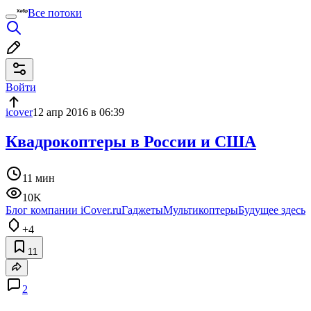
Все потоки
Войти
icover
12 апр 2016 в 06:39
Квадрокоптеры в России и США
11 мин
10K
Блог компании iCover.ru
Гаджеты
Мультикоптеры
Будущее здесь
+4
11
2