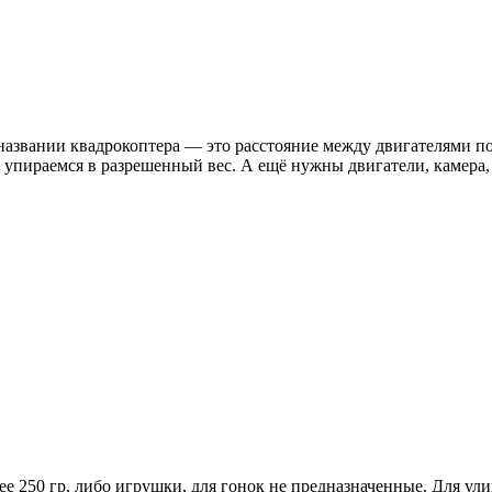
азвании квадрокоптера — это расстояние между двигателями по 
и упираемся в разрешенный вес. А ещё нужны двигатели, камера
ее 250 гр, либо игрушки, для гонок не предназначенные. Для у