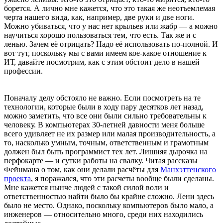
борется. А лично мне кажется, что это такая же неотъемлемая
черта нашего вида, как, например, две руки и две ноги.
Можно убиваться, что у нас нет крыльев или жабр — а можно
научиться хорошо пользоваться тем, что есть. Так же и с
ленью. Зачем её отрицать? Надо её использовать по-полной. И
вот тут, поскольку мы с вами имеем кое-какое отношение к
ИТ, давайте посмотрим, как с этим обстоит дело в нашей
профессии.
Поначалу делу обстояло не важно. Если посмотреть на те
технологии, которые были в ходу пару десятков лет назад,
можно заметить, что все они были сильно требовательны к
человеку. В компьютерах 30-летней давности меня больше
всего удивляет не их размер или малая производительность, а
то, насколько умным, точным, ответственным и грамотным
должен был быть программист тех лет. Лишняя дырочка на
перфокарте — и сутки работы на свалку. Читая рассказы
Фейнмана о том, как они делали расчёты для
Манхэттенского
проекта
, я поражался, что эти расчеты вообще были сделаны.
Мне кажется нынче людей с такой силой воли и
ответственностью найти было бы крайне сложно. Лени здесь
было не место. Однако, поскольку компьютеров было мало, а
инженеров — относительно много, среди них находились