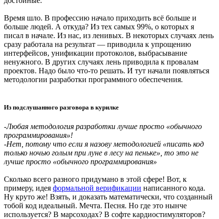
достойные.
Время шло. В профессию начало приходить всё больше и
больше людей. А откуда? Из тех самых 99%, о которых я
писал в начале. Из нас, из ленивых. В некоторых случаях лень
сразу работала на результат — приводила к упрощению
интерфейсов, унификации протоколов, выбрасывание
ненужного. В других случаях лень приводила к провалам
проектов. Надо было что-то решать. И тут начали появляться
методологии разработки программного обеспечения.
Из подслушанного разговора в курилке
-Любая методология разработки лучше просто «обычного
программирования»!
-Нет, потому что если я назову методологией «писать код
только ночью голым при луне в лесу на пеньке», то это не
лучше просто «обычного программирования»
Сколько всего разного придумано в этой сфере! Вот, к
примеру, идея
формальной верификации
написанного кода.
Ну круто же! Взять, и доказать математически, что созданный
тобой код идеальный. Мечта. Песня. Но где это нынче
используется? В марсоходах? В софте кардиостимуляторов?