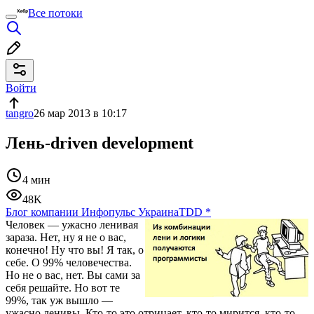
Все потоки
Войти
tangro
26 мар 2013 в 10:17
Лень-driven development
4 мин
48K
Блог компании Инфопульс Украина
TDD
*
Человек — ужасно ленивая
зараза. Нет, ну я не о вас,
конечно! Ну что вы! Я так, о
себе. О 99% человечества.
Но не о вас, нет. Вы сами за
себя решайте. Но вот те
99%, так уж вышло —
ужасно ленивы. Кто-то это отрицает, кто-то мирится, кто-то