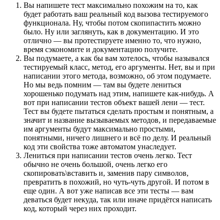
Вы напишете тест максимально похожим на то, как
будет работать ваш реальный код вызова тестируемого
функционала. Ну, чтобы потом скопипастить можно
было. Ну или заглянуть, как в документацию. И это
отлично — вы протестируете именно то, что нужно,
время сэкономите и документацию получите.
Вы подумаете, а как бы вам хотелось, чтобы назывался
тестируемый класс, метод, его аргументы. Нет, вы и при
написании этого метода, возможно, об этом подумаете.
Но мы ведь помним — там вы будете лениться
хорошенько подумать над этим, напишете как-нибудь. А
вот при написании тестов объект вашей лени — тест.
Тест вы будете пытаться сделать простым и понятным, а
значит и название вызываемых методов, и передаваемые
им аргументы будут максимально простыми,
понятными, ничего лишнего и всё по делу. И реальный
код эти свойства тоже автоматом унаследует.
Лениться при написании тестов очень легко. Тест
обычно не очень большой, очень легко его
скопировать\вставить и, заменив пару символов,
превратить в похожий, но чуть-чуть другой. И потом в
еще один. А вот уже написав все эти тесты — вам
деваться будет некуда, так или иначе придётся написать
код, который через них проходит.