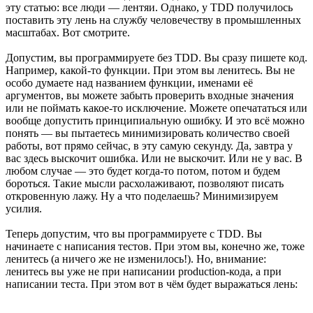
эту статью: все люди — лентяи. Однако, у TDD получилось
поставить эту лень на службу человечеству в промышленных
масштабах. Вот смотрите.
Допустим, вы программируете без TDD. Вы сразу пишете код.
Например, какой-то функции. При этом вы ленитесь. Вы не
особо думаете над названием функции, именами её
аргументов, вы можете забыть проверить входные значения
или не поймать какое-то исключение. Можете опечататься или
вообще допустить принципиальную ошибку. И это всё можно
понять — вы пытаетесь минимизировать количество своей
работы, вот прямо сейчас, в эту самую секунду. Да, завтра у
вас здесь выскочит ошибка. Или не выскочит. Или не у вас. В
любом случае — это будет когда-то потом, потом и будем
бороться. Такие мысли расхолаживают, позволяют писать
откровенную лажу. Ну а что поделаешь? Минимизируем
усилия.
Теперь допустим, что вы программируете с TDD. Вы
начинаете с написания тестов. При этом вы, конечно же, тоже
ленитесь (а ничего же не изменилось!). Но, внимание:
ленитесь вы уже не при написании production-кода, а при
написании теста. При этом вот в чём будет выражаться лень: