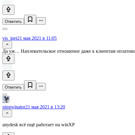
Ответить
vis_inet
21 мая 2021 в 11:05
Да уж… Наплевательское отношение даже к клиентам оплатив
Ответить
pingwinator
21 мая 2021 в 13:20
anydesk всё ещё работает на winXP