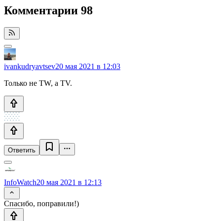
Комментарии
98
ivankudryavtsev
20 мая 2021 в 12:03
Только не TW, а TV.
Ответить
InfoWatch
20 мая 2021 в 12:13
Спасибо, поправили!)