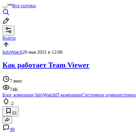
Все потоки
Войти
InfoWatch
20 мая 2021 в 12:00
Как работает Team Viewer
7 мин
74K
Блог компании InfoWatch
IT-компании
Системное администриро
-2
53
98