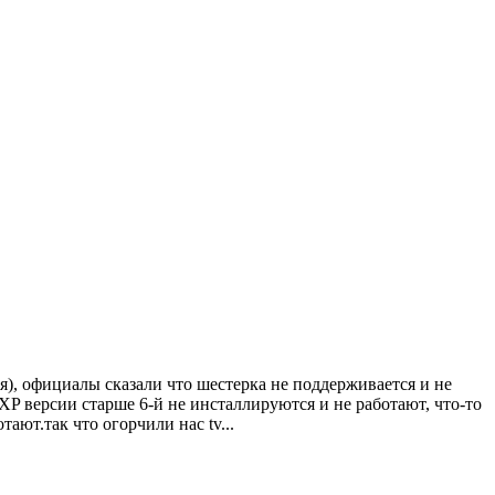
ся), официалы сказали что шестерка не поддерживается и не
 XP версии старше 6-й не инсталлируются и не работают, что-то
ают.так что огорчили нас tv...