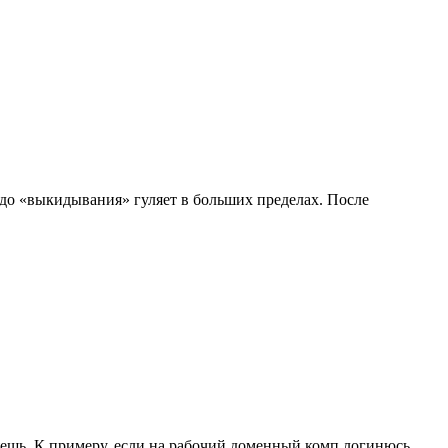
я до «выкидывания» гуляет в больших пределах. После
ляешь. К примеру, если на рабочий доменный комп логинюсь.