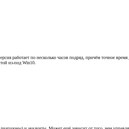
версия работает по несколько часов подряд, причём точное врем
той из-под Win10.
т диапазоны) и аккаунты. Может ещё зависит от того, чем управ