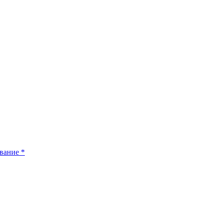
вание
*