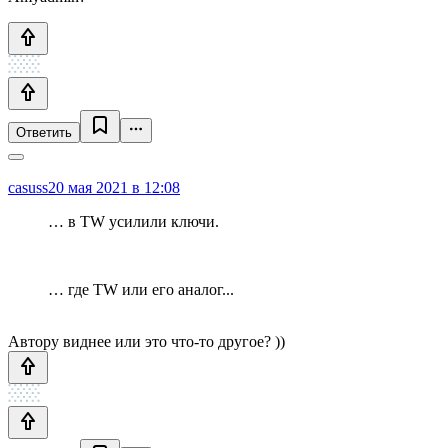
Ответить
casuss
20 мая 2021 в 12:08
… в TW усилили ключи.
… где TW или его аналог...
Автору виднее или это что-то другое? ))