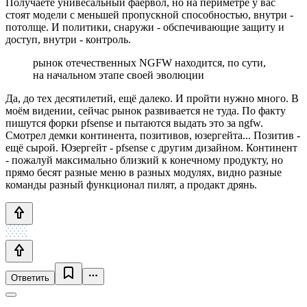
Получаете унивесальный фаервол, но на периметре у вас
стоят модели с меньшей пропускной способностью, внутри -
потолще. И политики, снаружи - обспечивающие защиту и
доступ, внутри - контроль.
рынок отечественных NGFW находится, по сути,
на начальном этапе своей эволюции
Да, до тех десятилетий, ещё далеко. И пройти нужно много. В
моём видении, сейчас рынок развивается не туда. По факту
пишутся форки pfsense и пытаются выдать это за ngfw.
Смотрел демки континента, позитивов, юзергейта... Позитив -
ещё сырой. Юзергейт - pfsense с другим дизайном. Континент
- пожалуй максимально близкий к конечному продукту, но
прямо бесят разные меню в разных модулях, видно разные
команды разный функционал пилят, а продакт дрянь.
Ответить