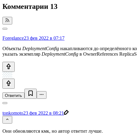
Комментарии
13
Foreglance
23 фев 2022 в 07:17
Объекты
DeploymentConfig
накапливаются до определённого коли
указать экземпляр
DeploymentConfig
в OwnerReferences ReplicaS
Ответить
tonkomoto
23 фев 2022 в 08:21
Они обновляются кмк, но автор ответит лучше.