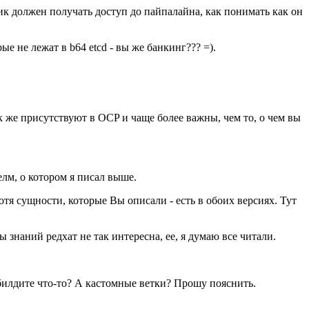
ик должен получать доступ до пайпалайна, как понимать как он
е не лежат в b64 etcd - вы же банкинг??? =).
к же присутствуют в OCP и чаще более важны, чем то, о чем вы
хелм, о котором я писал выше.
отя сущности, которые Вы описали - есть в обоих версиях. Тут
знаний редхат не так интересна, ее, я думаю все читали.
обилдите что-то? А кастомные ветки? Прошу пояснить.