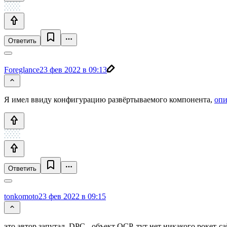
Ответить
Foreglance
23 фев 2022 в 09:13
Я имел ввиду конфигурацию развёртываемого компонента,
опи
Ответить
tonkomoto
23 фев 2022 в 09:15
это автор запутал, DPC - объект OCP, тут нет никакого рокет-с