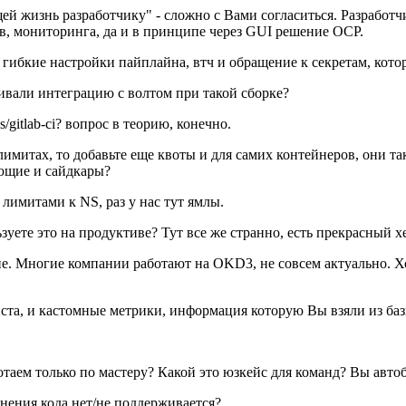
й жизнь разработчику" - сложно с Вами согласиться. Разработч
ов, мониторинга, да и в принципе через GUI решение OCP.
гибкие настройки пайплайна, втч и обращение к секретам, которы
ивали интеграцию с волтом при такой сборке?
gitlab-ci? вопрос в теорию, конечно.
имитах, то добавьте еще квоты и для самих контейнеров, они та
ующие и сайдкары?
 лимитами к NS, раз у нас тут ямлы.
пользуете это на продуктиве? Тут все же странно, есть прекрасный 
ение. Многие компании работают на OKD3, не совсем актуально. Х
та, и кастомные метрики, информация которую Вы взяли из базы 
аботаем только по мастеру? Какой это юзкейс для команд? Вы авт
анения кода нет/не поддерживается?