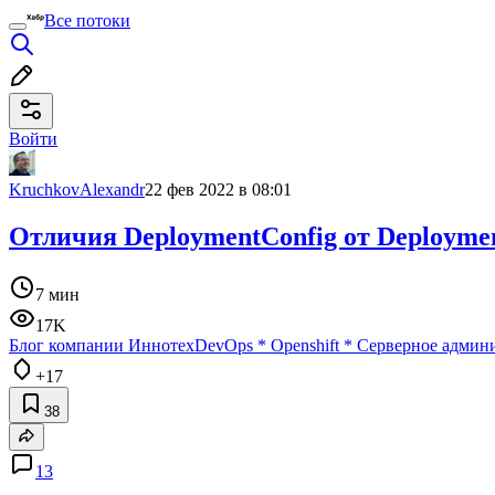
Все потоки
Войти
KruchkovAlexandr
22 фев 2022 в 08:01
Отличия DeploymentConfig от Deployme
7 мин
17K
Блог компании Иннотех
DevOps
*
Openshift
*
Серверное админ
+17
38
13