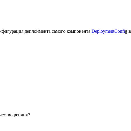
т конфигурация деплоймента самого компонента
DeploymentConfi
g з
чество реплик?