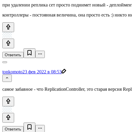
при удалении реплика сет просто поднимет новый - деплоймент
контроллеры - постоянная величина, она просто есть :) никто 
Ответить
tonkomoto
23 фев 2022 в 08:53
самое забавное - что ReplicationController, это старая версия Rep
Ответить