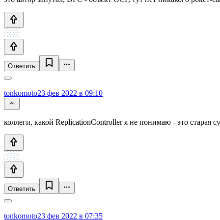
Ответить
tonkomoto
23 фев 2022 в 09:10
коллеги, какой ReplicationController я не понимаю - это старая
Ответить
tonkomoto
23 фев 2022 в 07:35