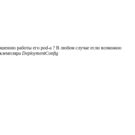
авершению работы его pod-а ? В любом случае если возможно
 экземпляра
DeploymentConfig