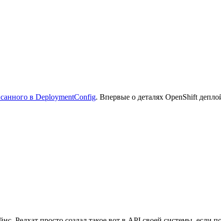
санного в DeploymentConfig
. Впервые о деталях OpenShift депло
айнс, Редхат просто создал такое вот в API своей системы, если 