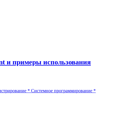
nt и примеры использования
истрирование
*
Системное программирование
*