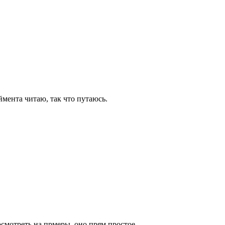
ймента читаю, так что путаюсь.
посмотреть на прмеры, оно прям простое.