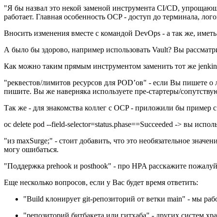
"Я бы назвал это некой заменой инструмента CI/CD, упрощающе
работает. Главная особенность OCP - доступ до терминала, лог
Вносить изменения вместе с командой DevOps - а так же, иметь 
А было бы здорово, например использовать Vault? Вы рассматр
Как можно таким прямым инструментом заменить тот же jenkins/
"реквестов/лимитов ресурсов для POD’ов" - если Вы пишете о л
пишите. Вы же наверняка используете пре-стартеры/сопутств
Так же - для знакомства коллег с OCP - приложили бы пример с
oc delete pod --field-selector=status.phase==Succeeded -> вы ис
"из maxSurge;" - стоит добавить, что это необязательное знач
могу ошибаться.
"Поддержка prehook и posthook" - про HPA расскажите пожалуйс
Еще несколько вопросов, если у Вас будет время ответить:
"Build клонирует git-репозиторий от ветки main" - мы р
"репозиторий битбакета или гитхаба" - других систем хр