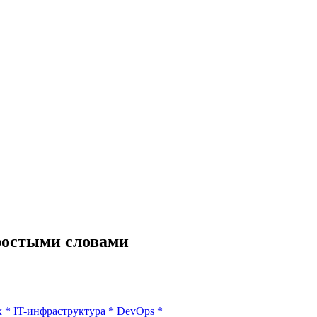
ростыми словами
х
*
IT-инфраструктура
*
DevOps
*