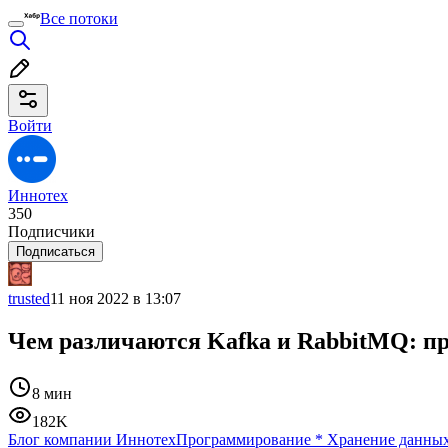
Все потоки
Войти
Иннотех
350
Подписчики
Подписаться
trusted
11 ноя 2022 в 13:07
Чем различаются Kafka и RabbitMQ: п
8 мин
182K
Блог компании Иннотех
Программирование
*
Хранение данны