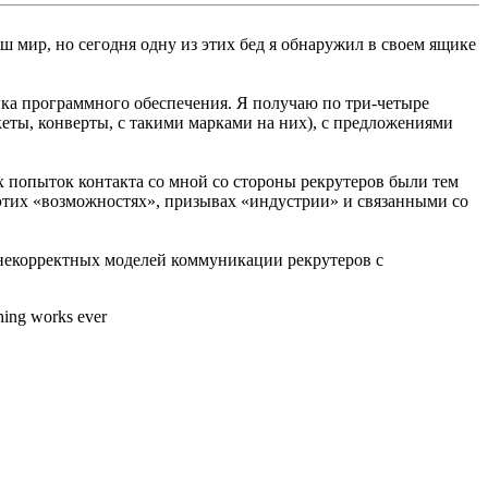
аш мир, но сегодня одну из этих бед я обнаружил в своем ящике
ика программного обеспечения. Я получаю по три-четыре
кеты, конверты, с такими марками на них), с предложениями
ех попыток контакта со мной со стороны рекрутеров были тем
 этих «возможностях», призывах «индустрии» и связанными со
екорректных моделей коммуникации рекрутеров с
thing works ever