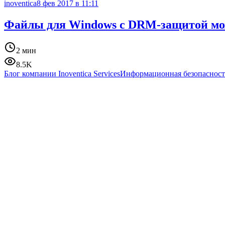
inoventica
8 фев 2017 в 11:11
Файлы для Windows с DRM-защитой мож
2 мин
8.5K
Блог компании Inoventica Services
Информационная безопасност