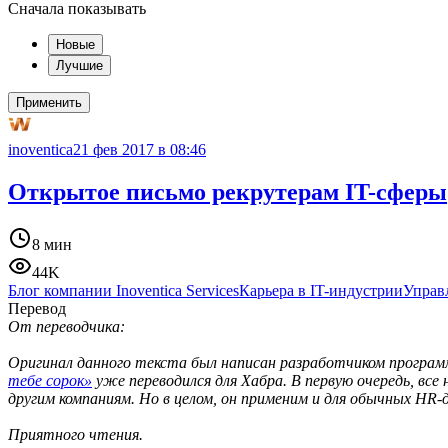
Сначала показывать
Новые
Лучшие
Применить
inoventica
21 фев 2017 в 08:46
Открытое письмо рекрутерам IT-сферы
8 мин
44K
Блог компании Inoventica Services
Карьера в IT-индустрии
Управ
Перевод
От переводчика:
Оригинал данного текста был написан разработчиком програм
тебе сорок»
уже переводился для Хабра. В первую очередь, вс
другим компаниям. Но в целом, он применим и для обычных HR
Приятного чтения.