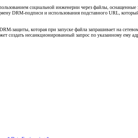
пользованием социальной инженерии через файлы, оснащенные з
дмену DRM-подписи и использования подставного URL, который 
DRM-защиты, которая при запуске файла запрашивает на сетево
жет создать несанкционированный запрос по указанному ему ад