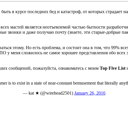
 быть в курсе последних бед и катастроф, от которых страдает н
 всех мастей является неотъемлемой частью бытности разработч
ные звонки и даже получаю почту (знаете, эти старые-добрые па
ться этому. Но есть проблема, и состоит она в том, что 99% вс
 ПО у меня сложилось не самое хорошее представления обо всех
ваших сообщений, пожалуйста, ознакомьтесь с моим
Top Five List
н
mer is to exist in a state of near-constant bemusement that literally any
— kat ★ (@wirehead2501)
January 26, 2016