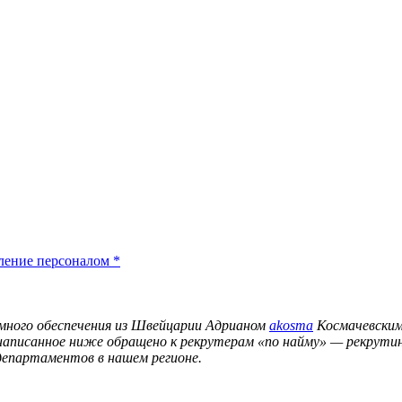
ление персоналом
*
много обеспечения из Швейцарии Адрианом
akosma
Космачевским
е написанное ниже обращено к рекрутерам «по найму» — рекрут
-департаментов в нашем регионе.