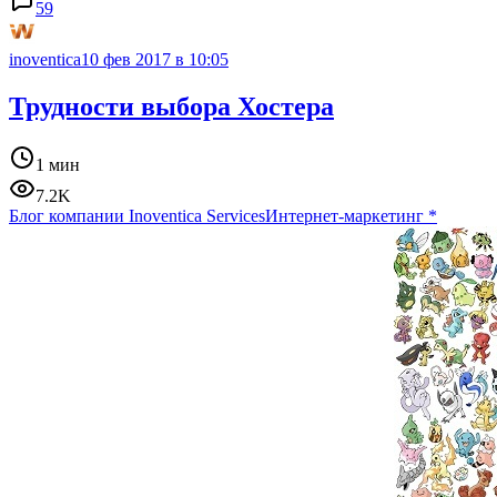
59
inoventica
10 фев 2017 в 10:05
Трудности выбора Хостера
1 мин
7.2K
Блог компании Inoventica Services
Интернет-маркетинг
*