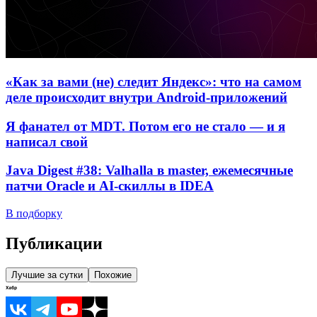
«Как за вами (не) следит Яндекс»: что на самом
деле происходит внутри Android-приложений
Я фанател от MDT. Потом его не стало — и я
написал свой
Java Digest #38: Valhalla в master, ежемесячные
патчи Oracle и AI-скиллы в IDEA
В подборку
Публикации
Лучшие за сутки
Похожие