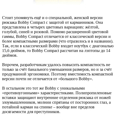
Стоит упомянуть ещё и о специальной, женской версии
рюкзака Bobby Compact с защитой от карманников. Она
представлена в четырех цветовых вариациях: жёлтой,
голубой, синей и розовой. Помимо расширенной цветовой
гаммы, Bobby Compact отличается от классической версии и
более компактными размерами (что отразилось и в названии).
Так, если в классический Bobby входит ноутбук с диагональю
15,6 дюймов, то Bobby Compact рассчитан на лэптопы до 14
дюймов.
Впрочем, разработчикам удалось повысить компактность не
только за счёт банального уменьшения размеров, но и за счёт
продуманной эргономики. Поэтому вместимость компактной
версии почти не отличается от «большого Bobby».
В остальном это тот же Bobby с уникальными
«противоугонными» характеристиками. Полипропиленовые
вставки защищают внутренние отделения рюкзака от ножей
злоумышленников, молнии спрятаны от посторонних глаз, а
потайной карман на спинке – вообще вне пределов
досягаемости для преступников.