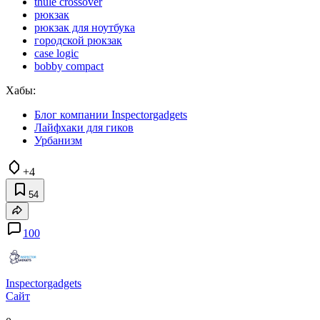
thule crossover
рюкзак
рюкзак для ноутбука
городской рюкзак
case logic
bobby compact
Хабы:
Блог компании Inspectorgadgets
Лайфхаки для гиков
Урбанизм
+4
54
100
Inspectorgadgets
Сайт