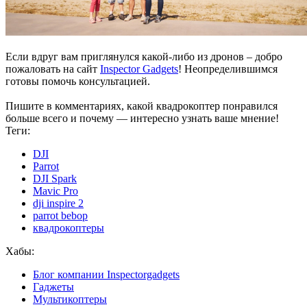
Если вдруг вам приглянулся какой-либо из дронов – добро
пожаловать на сайт
Inspector Gadgets
! Неопределившимся
готовы помочь консультацией.
Пишите в комментариях, какой квадрокоптер понравился
больше всего и почему — интересно узнать ваше мнение!
Теги:
DJI
Parrot
DJI Spark
Mavic Pro
dji inspire 2
parrot bebop
квадрокоптеры
Хабы:
Блог компании Inspectorgadgets
Гаджеты
Мультикоптеры