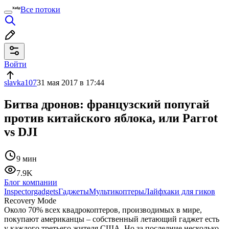
Все потоки
Войти
slavka107
31 мая 2017 в 17:44
Битва дронов: французский попугай
против китайского яблока, или Parrot
vs DJI
9 мин
7.9K
Блог компании
Inspectorgadgets
Гаджеты
Мультикоптеры
Лайфхаки для гиков
Recovery Mode
Около 70% всех квадрокоптеров, производимых в мире,
покупают американцы – собственный летающий гаджет есть
у каждого третьего жителя США. Но за последние несколько