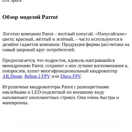
DJI Spark
Обзор моделей Parrot
Логотип компании Parrot – весёлый попугай. «Попугайские»
цвета: красный, жёлтый и зелёный, – часто используются в
дизайне гаджетов компании. Продукция фирмы рассчитана на
самый широкий круг потребителей.
Предполагается, что подросток, вдоволь наигравшийся
минидронами Parrot, сохранит о них лучшие воспоминания и,
повзрослев, купит многофункциональный квадрокоптер
AR.Drone
,
Bebop 2 FPV
или
Disco FPV
.
Игрушечные квадрокоптеры Parrot с разноцветными
наклейками и LED-подсветкой по внешнему виду
напоминают инопланетных стрекоз. Они очень быстры и
маневренны.