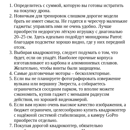
Определитесь с суммой, которую вы готовы истратить
на покупку дрона.
Новичкам для тренировок слишком дорогие модели
брать не имеет смысла. Не годятся и чересчур маленькие
гаджеты: управлять ими не очень удобно. Лучше
приобрести недорогую лёгкую игрушку с диагональю
20–25 см. Здесь идеально подойдут минидроны Parrot:
благодаря подсветке хорошо видно, где у них передний
отсек.
Выбирая квадрокоптер, следует подумать о том, что
будет, если он упадёт. Наиболее прочные корпуса
изготавливают из карбона и алюминиевых сплавов.
Желательно, чтобы винты были защищены.
Самые долговечные моторы – бесколлекторные.
Если вы не планируете фотографировать извержение
вулкана или вершину Эвереста, а собираетесь
ограничиться соседним парком, то вполне можете
сэкономить, купив гаджет с меньшим радиусом
действия, но хорошей видеокамерой.
Если вам нужно очень высокое качество изображения, а
бюджет ограничен, целесообразно купить квадрокоптер
с надёжной системой стабилизации, а камеру GoPro
приобрести отдельно.
Покупая дорогой квадрокоптер, обязательно