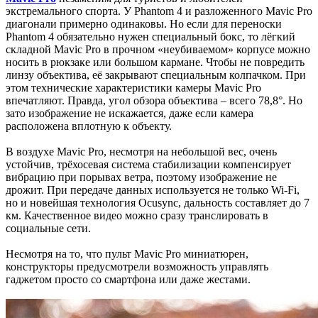
экстремального спорта. У Phantom 4 и разложенного Mavic Pro
диагонали примерно одинаковы. Но если для переноски
Phantom 4 обязательно нужен специальный бокс, то лёгкий
складной Mavic Pro в прочном «неубиваемом» корпусе можно
носить в рюкзаке или большом кармане. Чтобы не повредить
линзу объектива, её закрывают специальным колпачком. При
этом технические характеристики камеры Mavic Pro
впечатляют. Правда, угол обзора объектива – всего 78,8°. Но
зато изображение не искажается, даже если камера
расположена вплотную к объекту.
В воздухе Mavic Pro, несмотря на небольшой вес, очень
устойчив, трёхосевая система стабилизации компенсирует
вибрацию при порывах ветра, поэтому изображение не
дрожит. При передаче данных используется не только Wi-Fi,
но и новейшая технология Ocusync, дальность составляет до 7
км. Качественное видео можно сразу транслировать в
социальные сети.
Несмотря на то, что пульт Mavic Pro миниатюрен,
конструкторы предусмотрели возможность управлять
гаджетом просто со смартфона или даже жестами.