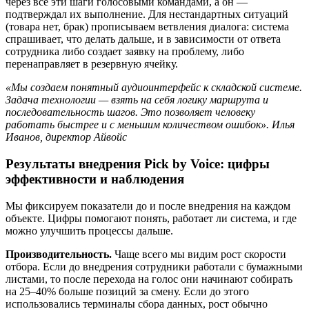
через все эти шаги голосовыми командами, а он —
подтверждал их выполнение. Для нестандартных ситуаций
(товара нет, брак) прописываем ветвления диалога: система
спрашивает, что делать дальше, и в зависимости от ответа
сотрудника либо создает заявку на проблему, либо
перенаправляет в резервную ячейку.
«Мы создаем понятный аудиоинтерфейс к складской системе.
Задача технологии — взять на себя логику маршрута и
последовательность шагов. Это позволяет человеку
работать быстрее и с меньшим количеством ошибок». Илья
Иванов, директор Айвойс
Результаты внедрения Pick by Voice: цифры
эффективности и наблюдения
Мы фиксируем показатели до и после внедрения на каждом
объекте. Цифры помогают понять, работает ли система, и где
можно улучшить процессы дальше.
Производительность.
Чаще всего мы видим рост скорости
отбора. Если до внедрения сотрудники работали с бумажными
листами, то после перехода на голос они начинают собирать
на 25–40% больше позиций за смену. Если до этого
использовались терминалы сбора данных, рост обычно