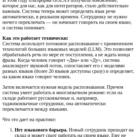
В этом году платформа GOLAS получила обновление,
которое для нас, как для интеграторов, стало действительно
важным. Система теперь может определять язык речи
автоматически, в реальном времени. Сотруднику не нужно
ничего переключать — он начинает говорить на своем языке,
и система понимает.
Как это работает технически:
Система использует потоковое распознавание с применением
технологий больших языковых моделей (LLM). Это позволяет
обрабатывать речь по мере ее поступления, а не ждать конца
фразы. Когда человек говорит «Два» или «Ду», система
анализирует звуковой поток, сопоставляет его с моделями
разных языков (более 20 языков доступны сразу) и определяет,
на каком языке говорит человек.
Затем включается нужная модель распознавания. Причем
система умеет работать в многоязычном режиме: если на
складе работают русскоязычные и, например,
таджикоязычные сотрудники, она автоматически
переключается между языками.
Что это дает на практике:
Нет языкового барьера.
Новый сотрудник приходит на
склад и может сразу работать на своем языке. Ему не