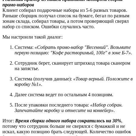
промо-наборов
Клиент собирал подарочные наборы из 5-6 разных товаров.
Раньше сборщик получал список на бумаге, бегал по разным
зонам склада, собирал товары, а потом проверяющий сверял
набор со списком. Ошибки случались часто.
Мы настроили такой диалог:
Система:
«Собрать промо-набор "Весенний". Возьмите
первую позицию: "Кофе растворимый, 100г" в зоне Б-7»
.
Сотрудник берет, сканирует штрихкод товара сканером
на запястье.
Система (получив данные):
«Товар верный. Положите в
коробку №1»
.
Далее система ведет по остальным 4 позициям.
После упаковки последнего товара:
«Набор собран.
Запечатайте коробку и отнесите на конвейер»
.
Итог:
Время сборки одного набора сократилось на 30%
,
потому что сотрудник больше не сверялся с бумажкой и не
искал, какую позицию брать следующей. Количество ошибок