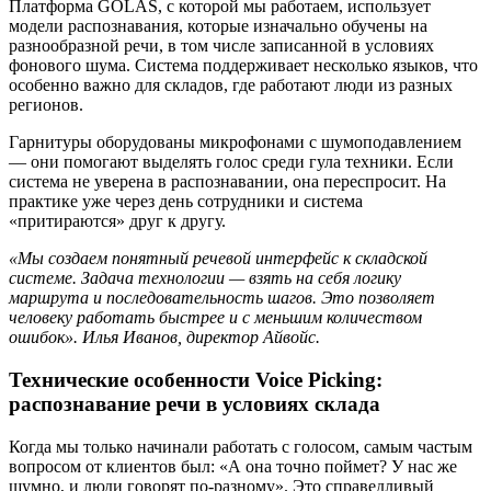
Платформа GOLAS, с которой мы работаем, использует
модели распознавания, которые изначально обучены на
разнообразной речи, в том числе записанной в условиях
фонового шума. Система поддерживает несколько языков, что
особенно важно для складов, где работают люди из разных
регионов.
Гарнитуры оборудованы микрофонами с шумоподавлением
— они помогают выделять голос среди гула техники. Если
система не уверена в распознавании, она переспросит. На
практике уже через день сотрудники и система
«притираются» друг к другу.
«Мы создаем понятный речевой интерфейс к складской
системе. Задача технологии — взять на себя логику
маршрута и последовательность шагов. Это позволяет
человеку работать быстрее и с меньшим количеством
ошибок». Илья Иванов, директор Айвойс.
Технические особенности Voice Picking:
распознавание речи в условиях склада
Когда мы только начинали работать с голосом, самым частым
вопросом от клиентов был: «А она точно поймет? У нас же
шумно, и люди говорят по-разному». Это справедливый