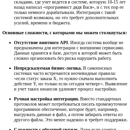
складами, где учет ведется в системе, которую 10-15 лет
назад написал «программист дядя Вася», и с тех пор ее
только немного дорабатывали. Интеграция с такой
системой возможна, но это требует дополнительных
усилий, времени и бюджета.
Основные сложности, с которыми мы можем столкнуться:
Отсутствие внятного API
. Иногда система вообще не
предназначена для интеграции с внешними сервисами.
Данные хранятся в базе, доступ к которой может быть
сложно организовать без риска нарушить работу.
Непредсказуемая бизнес-логика.
В самописных
системах часто встречаются неочевидные правила:
«если статус заказа Х, то нужно сначала выполнить
действие Y, но только если сегодня четверг». Выявление
и учет таких нюансов удлиняет процесс настройки.
Ручная настройка интеграции.
Вместо стандартных
протоколов может потребоваться писать промежуточное
программное обеспечение, которое будет, например,
выгружать данные в файл, а потом забирать ответы из
другого файла. Это менее надежно и требует поддержки.
Сложности с обратной связью.
Даже если удается