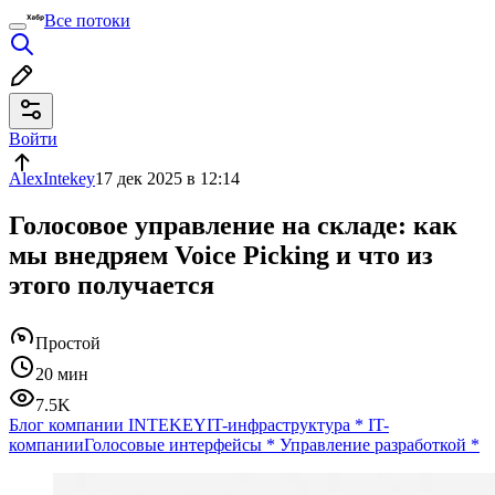
Все потоки
Войти
AlexIntekey
17 дек 2025 в 12:14
Голосовое управление на складе: как
мы внедряем Voice Picking и что из
этого получается
Простой
20 мин
7.5K
Блог компании INTEKEY
IT-инфраструктура
*
IT-
компании
Голосовые интерфейсы
*
Управление разработкой
*