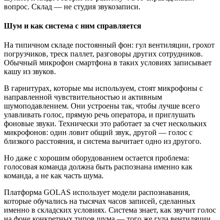
вопрос. Склад — не студия звукозаписи.
Шум и как система с ним справляется
На типичном складе постоянный фон: гул вентиляции, грохот
погрузчиков, треск паллет, разговоры других сотрудников.
Обычный микрофон смартфона в таких условиях записывает
кашу из звуков.
В гарнитурах, которые мы используем, стоят микрофоны с
направленной чувствительностью и активным
шумоподавлением. Они устроены так, чтобы лучше всего
улавливать голос, прямую речь оператора, и приглушать
фоновые звуки. Технически это работает за счет нескольких
микрофонов: один ловит общий звук, другой — голос с
близкого расстояния, и система вычитает одно из другого.
Но даже с хорошим оборудованием остается проблема:
голосовая команда должна быть распознана именно как
команда, а не как часть шума.
Платформа GOLAS использует модели распознавания,
которые обучались на тысячах часов записей, сделанных
именно в складских условиях. Система знает, как звучит голос
на фоне конкретных типов шума — того же гула вентиляции