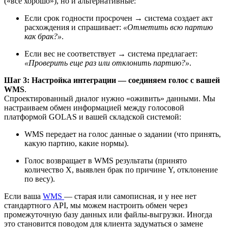
(«все хорошо»), но и альтернативные:
Если срок годности просрочен → система создает акт
расхождения и спрашивает:
«Отметить всю партию
как брак?»
.
Если вес не соответствует → система предлагает:
«Проверить еще раз или отклонить партию?»
.
Шаг 3: Настройка интеграции — соединяем голос с вашей
WMS
.
Спроектированный диалог нужно «оживить» данными. Мы
настраиваем обмен информацией между голосовой
платформой GOLAS и вашей складской системой:
WMS передает на голос данные о задании (что принять,
какую партию, какие нормы).
Голос возвращает в WMS результаты (принято
количество Х, выявлен брак по причине Y, отклонение
по весу).
Если ваша
WMS
— старая или самописная, и у нее нет
стандартного API, мы можем настроить обмен через
промежуточную базу данных или файлы-выгрузки. Иногда
это становится поводом для клиента задуматься о замене