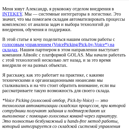
Меня зовут Александр, я руковожу отделом внедрения в
INTEKEY
. Мы — системные интеграторы в логистике. Это
значит, что мы помогаем складам автоматизировать процессы
комплексно: от анализа задач и выбора технологий до
внедрения, обучения и поддержки.
В этой статье я хочу поделиться нашим опытом работы с
голосовым управлением (VoicePicking/Pick-by-Voice*) на
складах
. Нашим партнером в этом направлении выступает
компания Айвойс с платформой GOLAS. Мы начали работать
с этой технологией несколько лет назад, и за это время
внедрили ее на разных объектах.
Я расскажу, как это работает на практике, с какими
техническими и организационными нюансами мы
сталкивались и на что стоит обратить внимание, если вы
рассматриваете такую возможность для своего склада.
*Voice Picking (голосовой отбор, Pick-by-Voice) — это
технология автоматизации складских процессов, при которой
сотрудники получают задания и подтверждают их
выполнение с помощью голосовых команд через гарнитуру.
Это полностью безбумажный и hands-free метод работы,
который интегрируется со складской системой управления