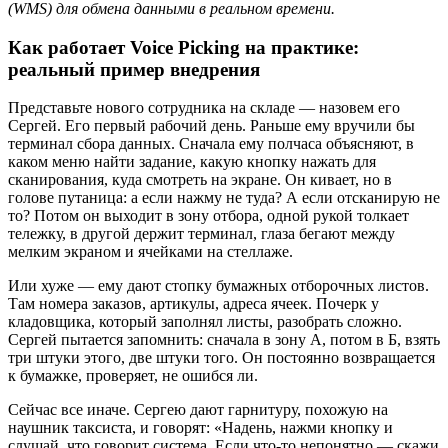
(WMS) для обмена данными в реальном времени.
Как работает Voice Picking на практике:
реальный пример внедрения
Представьте нового сотрудника на складе — назовем его
Сергей. Его первый рабочий день. Раньше ему вручили бы
терминал сбора данных. Сначала ему полчаса объясняют, в
каком меню найти задание, какую кнопку нажать для
сканирования, куда смотреть на экране. Он кивает, но в
голове путаница: а если нажму не туда? А если отсканирую не
то? Потом он выходит в зону отбора, одной рукой толкает
тележку, в другой держит терминал, глаза бегают между
мелким экраном и ячейками на стеллаже.
Или хуже — ему дают стопку бумажных отборочных листов.
Там номера заказов, артикулы, адреса ячеек. Почерк у
кладовщика, который заполнял листы, разобрать сложно.
Сергей пытается запомнить: сначала в зону А, потом в Б, взять
три штуки этого, две штуки того. Он постоянно возвращается
к бумажке, проверяет, не ошибся ли.
Сейчас все иначе. Сергею дают гарнитуру, похожую на
наушник таксиста, и говорят: «Надень, нажми кнопку и
слушай, что говорит система. Если что-то непонятно — скажи