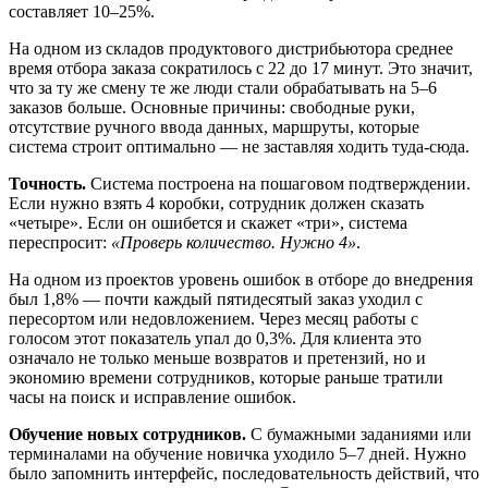
составляет 10–25%.
На одном из складов продуктового дистрибьютора среднее
время отбора заказа сократилось с 22 до 17 минут. Это значит,
что за ту же смену те же люди стали обрабатывать на 5–6
заказов больше. Основные причины: свободные руки,
отсутствие ручного ввода данных, маршруты, которые
система строит оптимально — не заставляя ходить туда-сюда.
Точность.
Система построена на пошаговом подтверждении.
Если нужно взять 4 коробки, сотрудник должен сказать
«четыре». Если он ошибется и скажет «три», система
переспросит:
«Проверь количество. Нужно 4»
.
На одном из проектов уровень ошибок в отборе до внедрения
был 1,8% — почти каждый пятидесятый заказ уходил с
пересортом или недовложением. Через месяц работы с
голосом этот показатель упал до 0,3%. Для клиента это
означало не только меньше возвратов и претензий, но и
экономию времени сотрудников, которые раньше тратили
часы на поиск и исправление ошибок.
Обучение новых сотрудников.
С бумажными заданиями или
терминалами на обучение новичка уходило 5–7 дней. Нужно
было запомнить интерфейс, последовательность действий, что