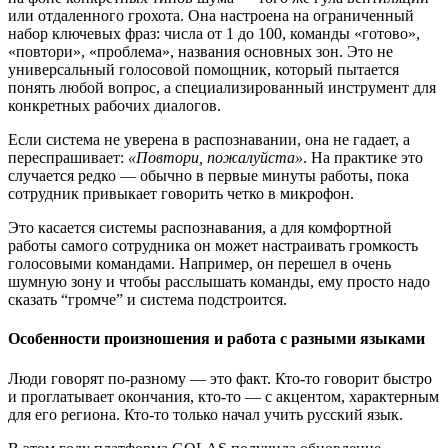
или отдаленного грохота. Она настроена на ограниченный
набор ключевых фраз: числа от 1 до 100, команды «готово»,
«повтори», «проблема», названия основных зон. Это не
универсальный голосовой помощник, который пытается
понять любой вопрос, а специализированный инструмент для
конкретных рабочих диалогов.
Если система не уверена в распознавании, она не гадает, а
переспрашивает:
«Повтори, пожалуйста»
. На практике это
случается редко — обычно в первые минуты работы, пока
сотрудник привыкает говорить четко в микрофон.
Это касается системы распознавания, а для комфортной
работы самого сотрудника он может настраивать громкость
голосовыми командами. Например, он перешел в очень
шумную зону и чтобы расслышать команды, ему просто надо
сказать “громче” и система подстроится.
Особенности произношения и работа с разными языками
Люди говорят по-разному — это факт. Кто-то говорит быстро
и проглатывает окончания, кто-то — с акцентом, характерным
для его региона. Кто-то только начал учить русский язык.