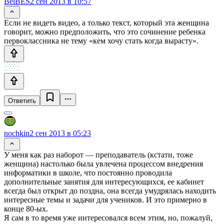
BelBES
2 сен 2013 в 10:57
Если не видеть видео, а только текст, который эта женщина
говорит, можно предположить, что это сочинение ребенка
первоклассника не тему «кем хочу стать когда вырасту».
Ответить
nochkin
2 сен 2013 в 05:23
У меня как раз наборот — преподаватель (кстати, тоже
женщина) настолько была увлечена процессом внедрения
информатики в школе, что постоянно проводила
дополнительные занятия для интересующихся, ее кабинет
всегда был открыт до поздна, она всегда умудрялась находить
интересные темы и задачи для учеников. И это примерно в
конце 80-ых.
Я сам в то время уже интересовался всем этим, но, пожалуй,