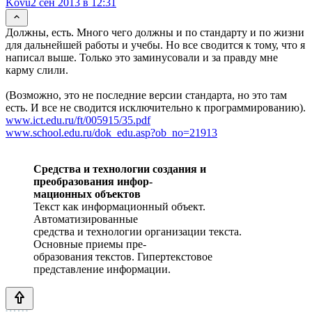
Kovu
2 сен 2013 в 12:31
Должны, есть. Много чего должны и по стандарту и по жизни
для дальнейшей работы и учебы. Но все сводится к тому, что я
написал выше. Только это заминусовали и за правду мне
карму слили.
(Возможно, это не последние версии стандарта, но это там
есть. И все не сводится исключительно к программированию).
www.ict.edu.ru/ft/005915/35.pdf
www.school.edu.ru/dok_edu.asp?ob_no=21913
Средства и технологии создания и
преобразования инфор-
мационных объектов
Текст как информационный объект.
Автоматизированные
средства и технологии организации текста.
Основные приемы пре-
образования текстов. Гипертекстовое
представление информации.