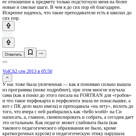
ее отношение к предмету только подстегнуло меня на более
новые и смелые шаги. В чем я до сих пор ей благодарен.
Искренне надеюсь, что такие преподаватели есть в школах до
сих пор.
Ответить
VolCh
2 сен 2013 в 05:50
У нас тоже была увлеченная — как я понимаю сильно вышла
из программы (ниже подробнее), при этом многое изучала
сама (как я понял до этого писала на FORTRAN для «гробов»
и что такое перфокарта и перфолента знала не понаслышке, а
вот с ПК дело мало имела) и преподавала «на лету», вплоть до
того, что вчера с ней разбирались как «hello world» на Си
написать, а, главное, скомпилировать и собрать, а сегодня дает
это остальным. Как педагог может слабовата была (как
такового педагогического образования не было, кроме
краткосрочных курсов) и педагогическую этику нарушала