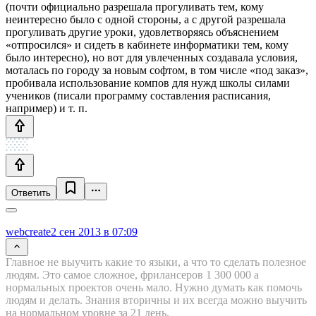
(почти официально разрешала прогуливать тем, кому
неинтересно было с одной стороны, а с другой разрешала
прогуливать другие уроки, удовлетворяясь объяснением
«отпросился» и сидеть в кабинете информатики тем, кому
было интересно), но вот для увлеченных создавала условия,
моталась по городу за новым софтом, в том числе «под заказ»,
пробивала использование компов для нужд школы силами
учеников (писали программу составления расписания,
например) и т. п.
Ответить
webcreate
2 сен 2013 в 07:09
Главное не выучить какие то языки, а что то сделать полезное
людям. Это самое сложное, фрилансеров 1 300 000 а
нормальных проектов очень мало. Нужно думать как помочь
людям и делать. Знания вторичны и их всегда можно выучить
на нормальном уровне за 21 день.