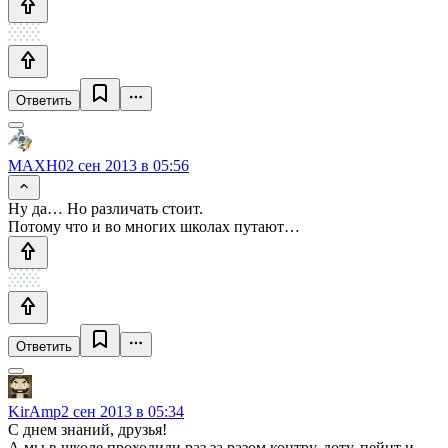
Ответить
MAXH0
2 сен 2013 в 05:56
Ну да… Но различать стоит.
Потому что и во многих школах путают…
Ответить
KirAmp
2 сен 2013 в 05:34
С днем знаний, друзья!
А мы в школе проходили раз за разом контру, доту, пейнт и