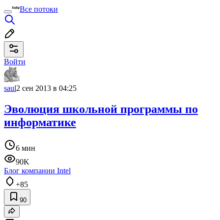
Все потоки
Войти
saul
2 сен 2013 в 04:25
Эволюция школьной программы по
информатике
6 мин
90K
Блог компании Intel
+85
90