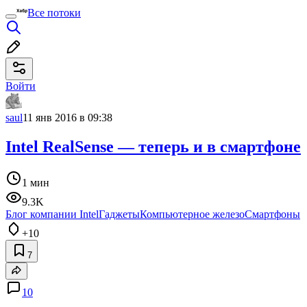
Все потоки
Войти
saul
11 янв 2016 в 09:38
Intel RealSense — теперь и в смартфоне
1 мин
9.3K
Блог компании Intel
Гаджеты
Компьютерное железо
Смартфоны
+10
7
10