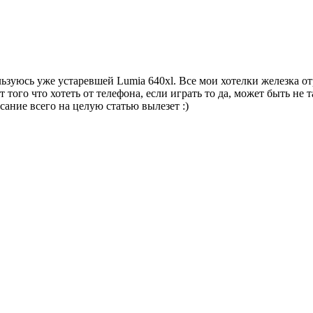
ьзуюсь уже устаревшей Lumia 640xl. Все мои хотелки железка от
того что хотеть от телефона, если играть то да, может быть не 
ание всего на целую статью вылезет :)