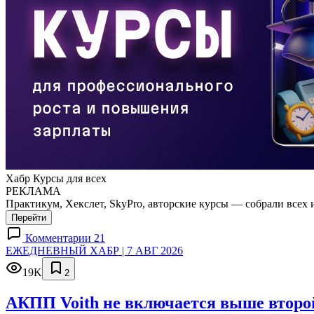
Хабр Курсы для всех
РЕКЛАМА
Практикум, Хекслет, SkyPro, авторские курсы — собрали всех 
Перейти
Комментарии 21
ЕЖЕДНЕВНЫЙ ХАБР | 7 АВГ 2026
19K
2
АКПП Voith не включается выше второй