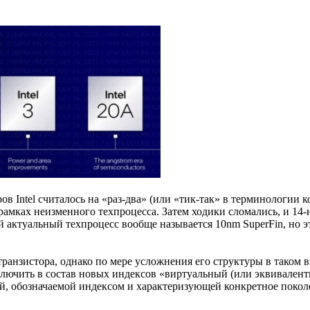
в Intel считалось на «раз-два» (или «тик-так» в терминологии 
 рамках неизменного техпроцесса. Затем ходики сломались, и 1
актуальный техпроцесс вообще называется 10nm SuperFin, но эт
ранзистора, однако по мере усложнения его структуры в таком в
ключить в состав новых индексов «виртуальный (или эквивалент
й, обозначаемой индексом и характеризующей конкретное покол