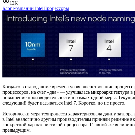
12K
Блог компании Intel
Процессоры
Когда-то в стародавние времена усовершенствование процессоро
процессоров, на счет «два» — улучшалась микроархитектура в
повышение производительности в рамках одной меры. Текущий 
следующий будет называться Intel 7. Коротко, но не просто.
Исторически мера техпроцесса характеризовала длину затвора т
в Intel аналогично другим производителям приняли решение в
конкретной характеристикой процессора. Главной же величино
предыдущим.