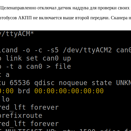
Целенаправленно отключал датчик наддува для проверки своих
втобусов АКПП не включается выше второй передачи. Сканера нет