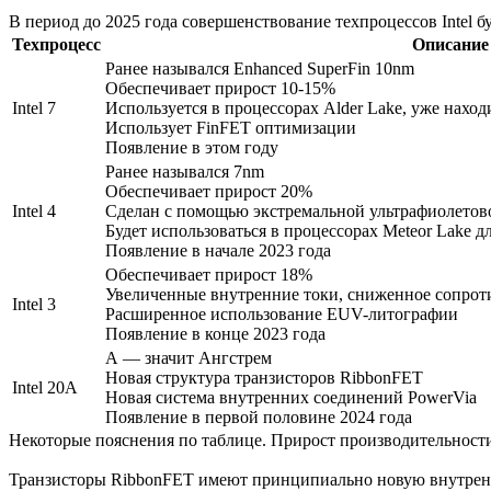
В период до 2025 года совершенствование техпроцессов Intel б
Техпроцесс
Описание
Ранее назывался Enhanced SuperFin 10nm
Обеспечивает прирост 10-15%
Intel 7
Используется в процессорах Alder Lake, уже наход
Использует FinFET оптимизации
Появление в этом году
Ранее назывался 7nm
Обеспечивает прирост 20%
Intel 4
Сделан с помощью экстремальной ультрафиолетов
Будет использоваться в процессорах Meteor Lake д
Появление в начале 2023 года
Обеспечивает прирост 18%
Увеличенные внутренние токи, сниженное сопрот
Intel 3
Расширенное использование EUV-литографии
Появление в конце 2023 года
А — значит Ангстрем
Новая структура транзисторов RibbonFET
Intel 20A
Новая система внутренних соединений PowerVia
Появление в первой половине 2024 года
Некоторые пояснения по таблице. Прирост производительности
Транзисторы RibbonFET имеют принципиально новую внутренню