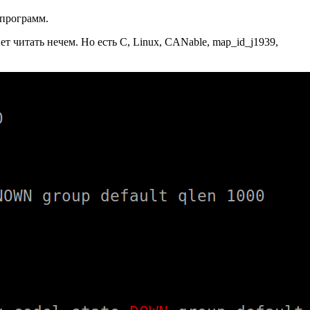
 программ.
 читать нечем. Но есть C, Linux, CANable, map_id_j1939,