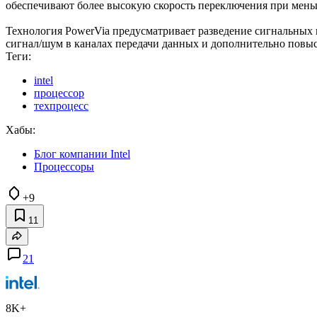
обеспечивают более высокую скорость переключения при мень
Технология PowerVia предусматривает разведение сигнальных
сигнал/шум в каналах передачи данных и дополнительно повыс
Теги:
intel
процессор
техпроцесс
Хабы:
Блог компании Intel
Процессоры
+9
11
21
8K+