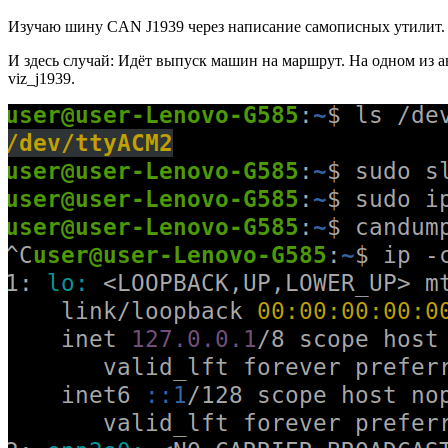
Изучаю шину CAN J1939 через написание самописных утилит. 
И здесь случай: Идёт выпуск машин на маршрут. На одном из а
viz_j1939.