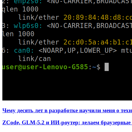
Чему десять лет в разработке научили меня о тех
ZCode, GLM-5.2 и ИИ-роутер: делаем браузерные 