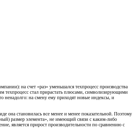
компании): на счет «раз» уменьшался техпроцесс производства
4-нм техпроцесс стал прирастать плюсами, символизирующими
о ненадолго: на смену ему приходят новые индексы, и
иде она становилась все менее и менее показательной. Поэтому
ный) размер элемента», не имеющий связи с каким-либо
ение, является прирост производительности по сравнению с