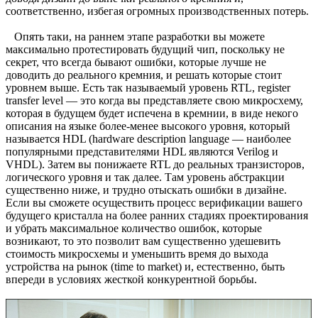
соответственно, избегая огромных производственных потерь.
Опять таки, на раннем этапе разработки вы можете
максимально протестировать будущий чип, поскольку не
секрет, что всегда бывают ошибки, которые лучше не
доводить до реального кремния, и решать которые стоит
уровнем выше. Есть так называемый уровень RTL, register
transfer level — это когда вы представляете свою микросхему,
которая в будущем будет испечена в кремнии, в виде некого
описания на языке более-менее высокого уровня, который
называется HDL (hardware description language — наиболее
популярными представителями HDL являются Verilog и
VHDL). Затем вы понижаете RTL до реальных транзисторов,
логического уровня и так далее. Там уровень абстракции
существенно ниже, и трудно отыскать ошибки в дизайне.
Если вы сможете осуществить процесс верификации вашего
будущего кристалла на более ранних стадиях проектирования
и убрать максимальное количество ошибок, которые
возникают, то это позволит вам существенно удешевить
стоимость микросхемы и уменьшить время до выхода
устройства на рынок (time to market) и, естественно, быть
впереди в условиях жесткой конкурентной борьбы.