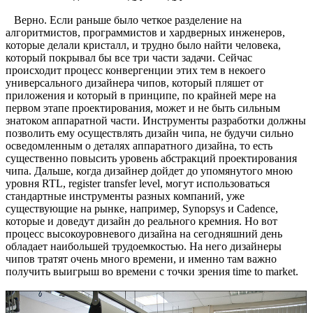
Верно. Если раньше было четкое разделение на
алгоритмистов, программистов и хардверных инженеров,
которые делали кристалл, и трудно было найти человека,
который покрывал бы все три части задачи. Сейчас
происходит процесс конвергенции этих тем в некоего
универсального дизайнера чипов, который пляшет от
приложения и который в принципе, по крайней мере на
первом этапе проектирования, может и не быть сильным
знатоком аппаратной части. Инструменты разработки должны
позволить ему осуществлять дизайн чипа, не будучи сильно
осведомленным о деталях аппаратного дизайна, то есть
существенно повысить уровень абстракций проектирования
чипа. Дальше, когда дизайнер дойдет до упомянутого мною
уровня RTL, register transfer level, могут использоваться
стандартные инструменты разных компаний, уже
существующие на рынке, например, Synopsys и Cadence,
которые и доведут дизайн до реального кремния. Но вот
процесс высокоуровневого дизайна на сегодняшний день
обладает наибольшей трудоемкостью. На него дизайнеры
чипов тратят очень много времени, и именно там важно
получить выигрыш во времени с точки зрения time to market.