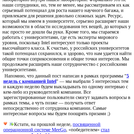
наши сотрудники, но, тем не менее, мы рассматриваем их как
серьезный потенциал для роста нашего научного багажа, и
привлекаем для решения довольно сложных задач. Ресурс,
который мы имеем в университете, серьезно расширяет наши
возможности в области исследования тех вещей, до которых у
нас просто не дошли бы руки. Кроме того, мы стараемся
работать с университетами, где есть эксперты мирового
уровня, поскольку Intel интересуют только проекты
высочайшего класса. К счастью, у российских университетов
такой потенциал сохранился, и здорово, что нам удается найти
общие точки соприкосновения и общие точки интересов. Мы
продолжаем расширять наше сотрудничество с российскими
университетами.
Напомню, что данный пост написан в рамках программы "
5
недель с компанией Intel
" — мы выбрали 5 интересных тем
и каждую неделю будем выкладывать по одному интервью с
кем-либо из руководителей компании. Все
зарегистрированные пользователи смогут задавать вопросы в
рамках темы, а чуть позже — получать ответ
непосредственно от сотрудника компании. Самые
интересные вопросы мы будем поощрять призами ;)
Кстати, на прошлой неделе,
посвященной
операционной системе MeeGo
, «победителем»
стал