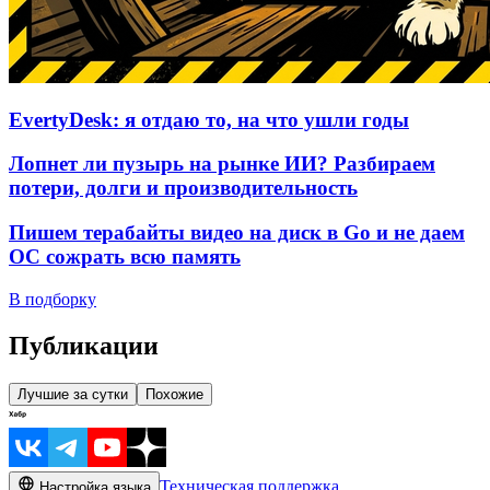
EvertyDesk: я отдаю то, на что ушли годы
Лопнет ли пузырь на рынке ИИ? Разбираем
потери, долги и производительность
Пишем терабайты видео на диск в Go и не даем
ОС сожрать всю память
В подборку
Публикации
Лучшие за сутки
Похожие
Техническая поддержка
Настройка языка