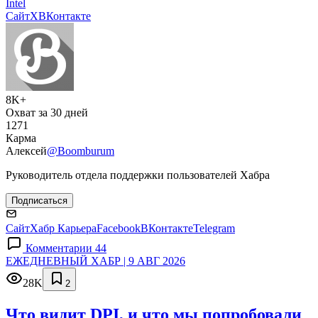
Intel
Сайт
X
ВКонтакте
8K+
Охват за 30 дней
1271
Карма
Алексей
@Boomburum
Руководитель отдела поддержки пользователей Хабра
Подписаться
Сайт
Хабр Карьера
Facebook
ВКонтакте
Telegram
Комментарии 44
ЕЖЕДНЕВНЫЙ ХАБР | 9 АВГ 2026
28K
2
Что видит DPI, и что мы попробовали