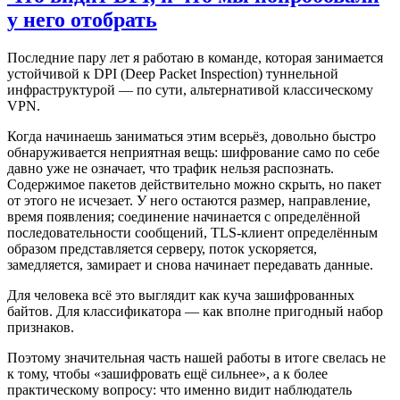
у него отобрать
Последние пару лет я работаю в команде, которая занимается
устойчивой к DPI (Deep Packet Inspection) туннельной
инфраструктурой — по сути, альтернативой классическому
VPN.
Когда начинаешь заниматься этим всерьёз, довольно быстро
обнаруживается неприятная вещь: шифрование само по себе
давно уже не означает, что трафик нельзя распознать.
Содержимое пакетов действительно можно скрыть, но пакет
от этого не исчезает. У него остаются размер, направление,
время появления; соединение начинается с определённой
последовательности сообщений, TLS-клиент определённым
образом представляется серверу, поток ускоряется,
замедляется, замирает и снова начинает передавать данные.
Для человека всё это выглядит как куча зашифрованных
байтов. Для классификатора — как вполне пригодный набор
признаков.
Поэтому значительная часть нашей работы в итоге свелась не
к тому, чтобы «зашифровать ещё сильнее», а к более
практическому вопросу: что именно видит наблюдатель