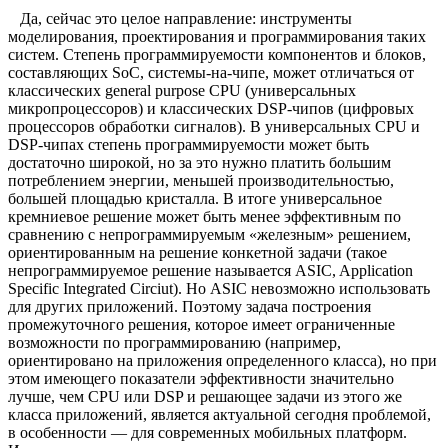
Да, сейчас это целое направление: инструменты
моделирования, проектирования и программирования таких
систем. Степень программируемости компонентов и блоков,
составляющих SoC, системы-на-чипе, может отличаться от
классических general purpose CPU (универсальных
микропроцессоров) и классических DSP-чипов (цифровых
процессоров обработки сигналов). В универсальных CPU и
DSP-чипах степень программируемости может быть
достаточно широкой, но за это нужно платить большим
потреблением энергии, меньшей производительностью,
большей площадью кристалла. В итоге универсальное
кремниевое решение может быть менее эффективным по
сравнению с непрограммируемым «железным» решением,
ориентированным на решение конкетной задачи (такое
непрограммируемое решение называется ASIC, Application
Specific Integrated Circiut). Но ASIC невозможно использовать
для других приложений. Поэтому задача построения
промежуточного решения, которое имеет ограниченные
возможности по программированию (например,
ориентировано на приложения определенного класса), но при
этом имеющего показатели эффективности значительно
лучше, чем CPU или DSP и решающее задачи из этого же
класса приложений, является актуальной сегодня проблемой,
в особенности — для современных мобильных платформ.