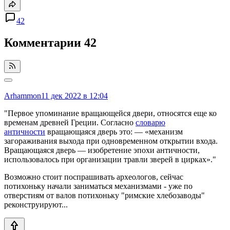
42
Комментарии
42
Arhammon
11 дек 2022 в 12:04
"Первое упоминание вращающейся двери, относятся еще ко
временам древней Греции. Согласно
словарю
античности
вращающаяся дверь это: — «механизм
загораживания выхода при одновременном открытии входа.
Вращающаяся дверь — изобретение эпохи античности,
использовалось при организации травли зверей в цирках»."
Возможно стоит поспрашивать археологов, сейчас
потихоньку начали заниматься механизмами - уже по
отверстиям от валов потихоньку "римские хлебозаводы"
реконструируют...