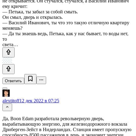
не открывается. Он стучался, стучался, а Василий Иванович
ему кричит:
— Петька, ты забыл за собой смыть.
Он смыл, дверь и открылась.
— Василий Иванович, ты что это такую отличную квартиру
меняешь?
— Да ты знаешь ведь, Петька, как у нас бывает, то воды нет,
то
света…
Ответить
alextitoff
12 дек 2022 в 07:25
Да, Boon Edam разработала револьверную дверь,
вырабатывающую энергию, для железнодорожного вокзала
Дриберген-Зейст в Нидерландах. Станция имеет пропускную
способность 8500 пассажиров в день, и экономит энергии