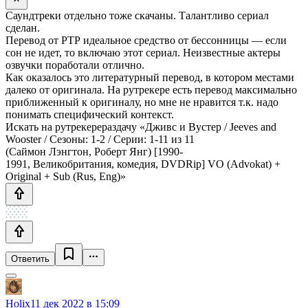
Саундтреки отдельно тоже скачаны. Талантливо сериал
сделан.
Перевод от РТР идеальное средство от бессонницы — если
сон не идет, то включаю этот сериал. Неизвестные актеры
озвучки поработали отлично.
Как оказалось это литературный перевод, в котором местами
далеко от оригинала. На рутрекере есть перевод максимально
приближенный к оригиналу, но мне не нравится т.к. надо
понимать специфический контекст.
Искать на рутрекерераздачу «Дживс и Вустер / Jeeves and
Wooster / Сезоны: 1-2 / Серии: 1-11 из 11
(Саймон Лэнгтон, Роберт Янг) [1990-
1991, Великобритания, комедия, DVDRip] VO (Advokat) +
Original + Sub (Rus, Eng)»
Ответить
Holix
11 дек 2022 в 15:09