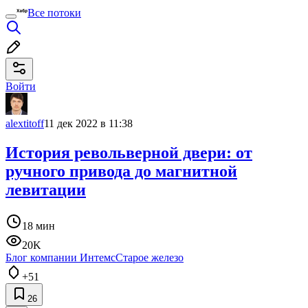
Все потоки
Войти
alextitoff
11 дек 2022 в 11:38
История револьверной двери: от
ручного привода до магнитной
левитации
18 мин
20K
Блог компании Интемс
Старое железо
+51
26