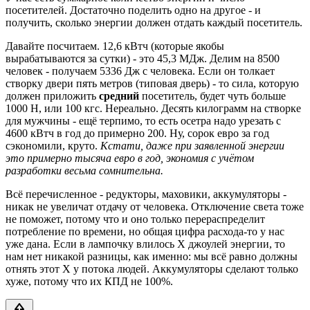
посетителей. Достаточно поделить одно на другое - и
получить, сколько энергии должен отдать каждый посетитель.
Давайте посчитаем. 12,6 кВтч (которые якобы
вырабатываются за сутки) - это 45,3 МДж. Делим на 8500
человек - получаем 5336 Дж с человека. Если он толкает
створку двери пять метров (типовая дверь) - то сила, которую
должен приложить
средний
посетитель, будет чуть больше
1000 Н, или 100 кгс. Нереально. Десять килограмм на створке
для мужчины - ещё терпимо, то есть осетра надо урезать с
4600 кВтч в год до примерно 200. Ну, сорок евро за год
сэкономили, круто.
Кстати, даже при заявленной энергии
это примерно тысяча евро в год, экономия с учётом
разработки весьма сомнительна.
Всё перечисленное - редукторы, маховики, аккумуляторы -
никак не увеличат отдачу от человека. Отключение света тоже
не поможет, потому что и оно только перераспределит
потребление по времени, но общая цифра расхода-то у нас
уже дана. Если в лампочку влилось X джоулей энергии, то
нам нет никакой разницы, как именно: мы всё равно должны
отнять этот X у потока людей. Аккумуляторы сделают только
хуже, потому что их КПД не 100%.