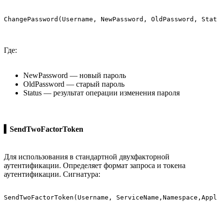
ChangePassword(Username, NewPassword, OldPassword, Stat
Где:
NewPassword — новый пароль
OldPassword — старый пароль
Status — результат операции изменения пароля
▍SendTwoFactorToken
Для использования в стандартной двухфакторной
аутентификации. Определяет формат запроса и токена
аутентификации. Сигнатура:
SendTwoFactorToken(Username, ServiceName,Namespace,Appl