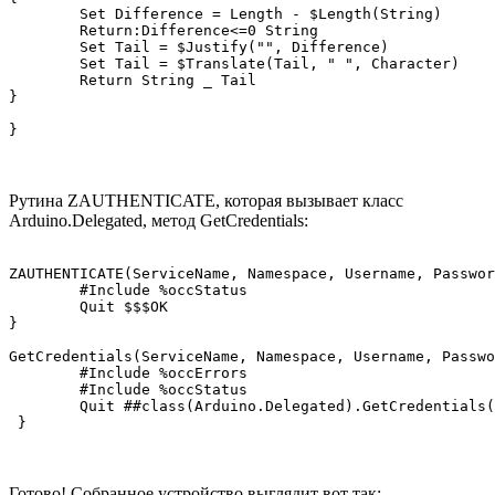
	Set Difference = Length - $Length(String)  

	Return:Difference<=0 String

	Set Tail = $Justify("", Difference)

	Set Tail = $Translate(Tail, " ", Character)

	Return String _ Tail

}

}
Рутина ZAUTHENTICATE, которая вызывает класс
Arduino.Delegated, метод GetCredentials:
ZAUTHENTICATE(ServiceName, Namespace, Username, Passwor
	#Include %occStatus

	Quit $$$OK

}

GetCredentials(ServiceName, Namespace, Username, Passwo
	#Include %occErrors

	#Include %occStatus	

	Quit ##class(Arduino.Delegated).GetCredentials(.Username, .Password)

 }
Готово! Собранное устройство выглядит вот так: