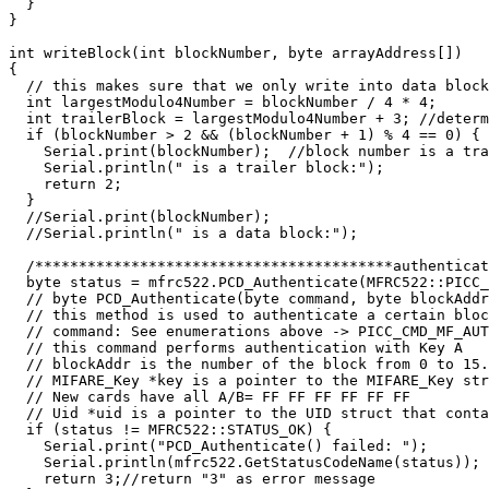
  }

}

int writeBlock(int blockNumber, byte arrayAddress[])

{

  // this makes sure that we only write into data block
  int largestModulo4Number = blockNumber / 4 * 4;

  int trailerBlock = largestModulo4Number + 3; //determ
  if (blockNumber > 2 && (blockNumber + 1) % 4 == 0) {

    Serial.print(blockNumber);  //block number is a tra
    Serial.println(" is a trailer block:");

    return 2;

  }

  //Serial.print(blockNumber);

  //Serial.println(" is a data block:");

  /*****************************************authenticat
  byte status = mfrc522.PCD_Authenticate(MFRC522::PICC_
  // byte PCD_Authenticate(byte command, byte blockAddr
  // this method is used to authenticate a certain bloc
  // command: See enumerations above -> PICC_CMD_MF_AUTH_KEY_A	= 0x60 (=11
  // this command performs authentication with Key A

  // blockAddr is the number of the block from 0 to 15.

  // MIFARE_Key *key is a pointer to the MIFARE_Key str
  // New cards have all A/B= FF FF FF FF FF FF

  // Uid *uid is a pointer to the UID struct that conta
  if (status != MFRC522::STATUS_OK) {

    Serial.print("PCD_Authenticate() failed: ");

    Serial.println(mfrc522.GetStatusCodeName(status));

    return 3;//return "3" as error message
