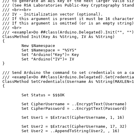
/// to generate an AES key of the next larger valid siz
/// (See RSA Laboratories Public-Key Cryptography Stand
/// <br><br>

/// IV - Initialization vector (optional).

/// If this argument is present it must be 16 character
/// If this argument is omitted (or is an empty string)
/// <br>

/// <example>Do ##class(Arduino.Delegated).Init("", "")
ClassMethod Init(Key As %String, IV As %String)

{

	New $Namespace

	Set $Namespace = "%SYS"

	Set ^Arduino("Key")= Key

	Set ^Arduino("IV")= IV

}

/// Send Arduino the command to set credentials on a ca
/// <example>Do ##class(Arduino.Delegated).SetCredentia
ClassMethod SetCredentials(Username As %String(MAXLEN=1
{

	Set Status = $$$OK

	Set CipherUsername = ..EncryptText(Username)

	Set CipherPassword = ..EncryptText(Password)

	Set User1 = $Extract(CipherUsername, 1, 16)

	Set User2 = $Extract(CipherUsername, 17, 32)

	Set User2 = ..AppendToString(User2, , 16)
