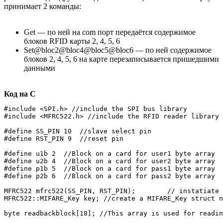
принимает 2 команды:
Get — по ней на com порт передаётся содержимое
блоков RFID карты 2, 4, 5, 6
Set@bloc2@bloc4@bloc5@bloc6 — по ней содержимое
блоков 2, 4, 5, 6 на карте перезаписывается пришедшими
данными
Код на C
#include <SPI.h> //include the SPI bus library

#include <MFRC522.h> //include the RFID reader library

#define SS_PIN 10  //slave select pin

#define RST_PIN 9  //reset pin

#define u1b 2  //Block on a card for user1 byte array

#define u2b 4  //Block on a card for user2 byte array

#define p1b 5  //Block on a card for pass1 byte array

#define p2b 6  //Block on a card for pass2 byte array

MFRC522 mfrc522(SS_PIN, RST_PIN);        // instatiate 
MFRC522::MIFARE_Key key; //create a MIFARE_Key struct n
byte readbackblock[18]; //This array is used for readin