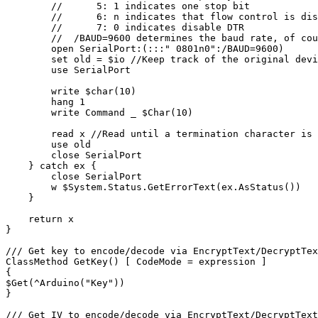
        //      5: 1 indicates one stop bit

        //      6: n indicates that flow control is dis
        //      7: 0 indicates disable DTR

        //  /BAUD=9600 determines the baud rate, of cou
        open SerialPort:(:::" 0801n0":/BAUD=9600)

        set old = $io //Keep track of the original devi
        use SerialPort

	write $char(10)

        hang 1

        write Command _ $Char(10)

        read x //Read until a termination character is 
        use old

        close SerialPort       

    } catch ex {

        close SerialPort

        w $System.Status.GetErrorText(ex.AsStatus())

    }

    return x

}

/// Get key to encode/decode via EncryptText/DecryptTex
ClassMethod GetKey() [ CodeMode = expression ]

{

$Get(^Arduino("Key"))

}

/// Get IV to encode/decode via EncryptText/DecryptText
