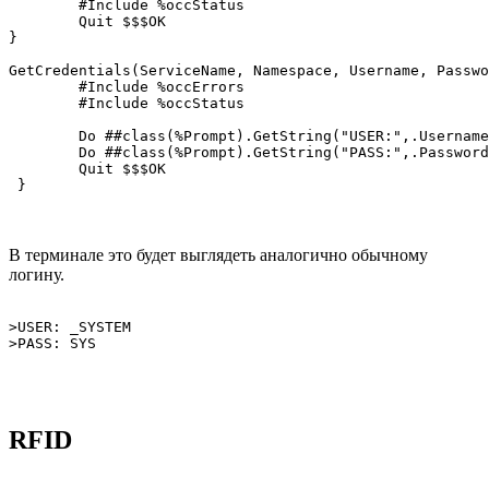
	#Include %occStatus

	Quit $$$OK

}

GetCredentials(ServiceName, Namespace, Username, Passwo
	#Include %occErrors

	#Include %occStatus

	Do ##class(%Prompt).GetString("USER:",.Username)

	Do ##class(%Prompt).GetString("PASS:",.Password)	

	Quit $$$OK

 }
В терминале это будет выглядеть аналогично обычному
логину.
>USER: _SYSTEM

>PASS: SYS
RFID