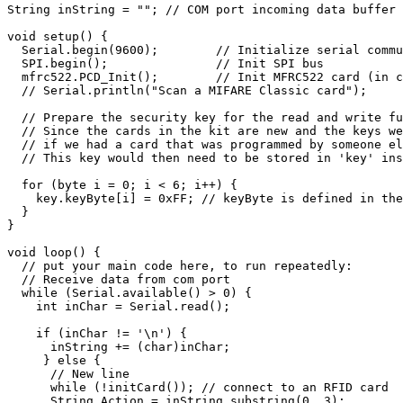
String inString = ""; // COM port incoming data buffer

void setup() {

  Serial.begin(9600);        // Initialize serial commu
  SPI.begin();               // Init SPI bus

  mfrc522.PCD_Init();        // Init MFRC522 card (in c
  // Serial.println("Scan a MIFARE Classic card");

  // Prepare the security key for the read and write fu
  // Since the cards in the kit are new and the keys we
  // if we had a card that was programmed by someone el
  // This key would then need to be stored in 'key' ins
  for (byte i = 0; i < 6; i++) {

    key.keyByte[i] = 0xFF; // keyByte is defined in the
  }

}

void loop() {

  // put your main code here, to run repeatedly:

  // Receive data from com port

  while (Serial.available() > 0) {

    int inChar = Serial.read();

    if (inChar != '\n') {

      inString += (char)inChar;

     } else {

      // New line

      while (!initCard()); // connect to an RFID card

      String Action = inString.substring(0, 3);
