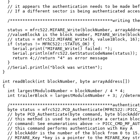
  }

  // it appears the authentication needs to be made bef
  // If a different sector is being authenticated acces
  /*****************************************writing the
  status = mfrc522.MIFARE_Write(blockNumber, arrayAddre
  //valueBlockA is the block number, MIFARE_Write(block
  // status = mfrc522.MIFARE_Write(9, value1Block, 16);

  if (status != MFRC522::STATUS_OK) {

    Serial.print("MIFARE_Write() failed: ");

    Serial.println(mfrc522.GetStatusCodeName(status));

    return 4;//return "4" as error message

  }

  //Serial.println("block was written");

}

int readBlock(int blockNumber, byte arrayAddress[])

{

  int largestModulo4Number = blockNumber / 4 * 4;

  int trailerBlock = largestModulo4Number + 3; //determ
  /*****************************************authenticat
  byte status = mfrc522.PCD_Authenticate(MFRC522::PICC_
  // byte PCD_Authenticate(byte command, byte blockAddr
  // this method is used to authenticate a certain bloc
  // command: See enumerations above -> PICC_CMD_MF_AUTH_KEY_A	= 0x60 (=11
  // this command performs authentication with Key A

  // blockAddr is the number of the block from 0 to 15.

  // MIFARE_Key *key is a pointer to the MIFARE_Key str