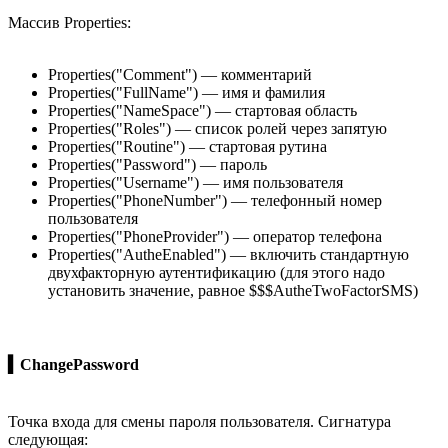
Массив Properties:
Properties("Comment") — комментарий
Properties("FullName") — имя и фамилия
Properties("NameSpace") — стартовая область
Properties("Roles") — список ролей через запятую
Properties("Routine") — стартовая рутина
Properties("Password") — пароль
Properties("Username") — имя пользователя
Properties("PhoneNumber") — телефонный номер
пользователя
Properties("PhoneProvider") — оператор телефона
Properties("AutheEnabled") — включить стандартную
двухфакторную аутентификацию (для этого надо
установить значение, равное $$$AutheTwoFactorSMS)
▍ChangePassword
Точка входа для смены пароля пользователя. Сигнатура
следующая: