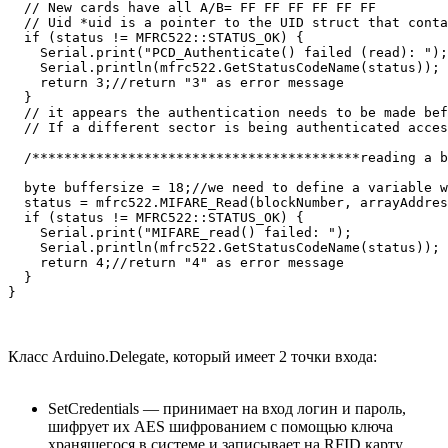
  // New cards have all A/B= FF FF FF FF FF FF

  // Uid *uid is a pointer to the UID struct that conta
  if (status != MFRC522::STATUS_OK) {

    Serial.print("PCD_Authenticate() failed (read): ");

    Serial.println(mfrc522.GetStatusCodeName(status));

    return 3;//return "3" as error message

  }

  // it appears the authentication needs to be made bef
  // If a different sector is being authenticated acces
  /*****************************************reading a b
  byte buffersize = 18;//we need to define a variable w
  status = mfrc522.MIFARE_Read(blockNumber, arrayAddres
  if (status != MFRC522::STATUS_OK) {

    Serial.print("MIFARE_read() failed: ");

    Serial.println(mfrc522.GetStatusCodeName(status));

    return 4;//return "4" as error message

  }

}
Класс Arduino.Delegate, который имеет 2 точки входа:
SetCredentials — принимает на вход логин и пароль,
шифрует их AES шифрованием с помощью ключа
хранящегося в системе и записывает на RFID карту.