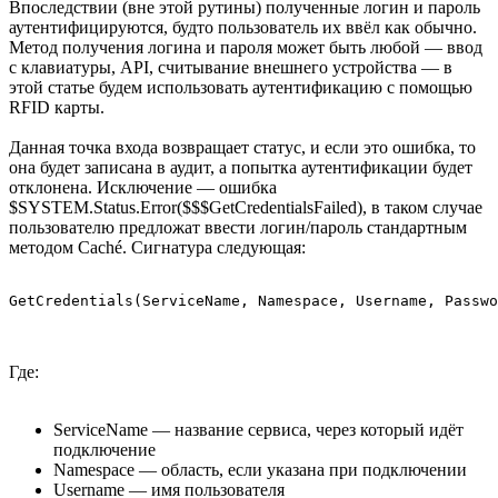
Впоследствии (вне этой рутины) полученные логин и пароль
аутентифицируются, будто пользователь их ввёл как обычно.
Метод получения логина и пароля может быть любой — ввод
с клавиатуры, API, считывание внешнего устройства — в
этой статье будем использовать аутентификацию с помощью
RFID карты.
Данная точка входа возвращает статус, и если это ошибка, то
она будет записана в аудит, а попытка аутентификации будет
отклонена. Исключение — ошибка
$SYSTEM.Status.Error($$$GetCredentialsFailed), в таком случае
пользователю предложат ввести логин/пароль стандартным
методом Caché. Сигнатура следующая:
GetCredentials(ServiceName, Namespace, Username, Passwo
Где:
ServiceName — название сервиса, через который идёт
подключение
Namespace — область, если указана при подключении
Username — имя пользователя