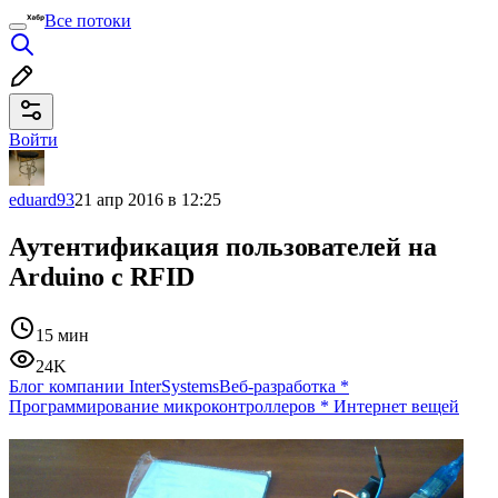
Все потоки
Войти
eduard93
21 апр 2016 в 12:25
Аутентификация пользователей на
Arduino с RFID
15 мин
24K
Блог компании InterSystems
Веб-разработка
*
Программирование микроконтроллеров
*
Интернет вещей