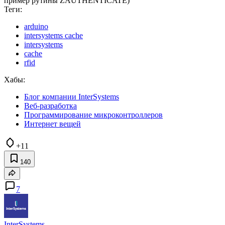
пример рутины ZAUTHENTICATE)
Теги:
arduino
intersystems cache
intersystems
cache
rfid
Хабы:
Блог компании InterSystems
Веб-разработка
Программирование микроконтроллеров
Интернет вещей
+11
140
7
InterSystems