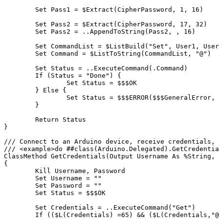
	Set Pass1 = $Extract(CipherPassword, 1, 16)

	Set Pass2 = $Extract(CipherPassword, 17, 32)

	Set Pass2 = ..AppendToString(Pass2, , 16)

	Set CommandList = $ListBuild("Set", User1, User2, Pass1, Pass2)

	Set Command = $ListToString(CommandList, "@")

	Set Status = ..ExecuteCommand(.Command)

	If (Status = "Done") {

		Set Status = $$$OK

	} Else {

		Set Status = $$$ERROR($$$GeneralError, "SetCredentials failure, received: " _ Status) 

	}

	Return Status

}

/// Connect to an Arduino device, receive credentials, 
/// <example>do ##class(Arduino.Delegated).GetCredentia
ClassMethod GetCredentials(Output Username As %String, 
{

	Kill Username, Password

	Set Username = ""

	Set Password = ""

	Set Status = $$$OK

	Set Credentials = ..ExecuteCommand("Get")

	If (($L(Credentials) =65) && ($L(Credentials,"@") = 2)) {
