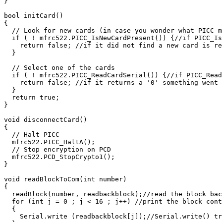
}

bool initCard()

{

  // Look for new cards (in case you wonder what PICC m
  if ( ! mfrc522.PICC_IsNewCardPresent()) {//if PICC_Is
    return false; //if it did not find a new card is re
  }

  // Select one of the cards

  if ( ! mfrc522.PICC_ReadCardSerial()) {//if PICC_Read
    return false; //if it returns a '0' something went 
  }

  return true;

}

void disconnectCard()

{

  // Halt PICC

  mfrc522.PICC_HaltA();

  // Stop encryption on PCD

  mfrc522.PCD_StopCrypto1();

}

void readBlockToCom(int number)

{

  readBlock(number, readbackblock);//read the block bac
  for (int j = 0 ; j < 16 ; j++) //print the block cont
  {

    Serial.write (readbackblock[j]);//Serial.write() tr