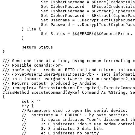
		Set CipherUsername = $Piece(Credentials, "@", 1)

		Set CipherPassword = $Piece(Credentials, "@", 2)

		Set CipherUsername = $Extract(CipherUsername, 1, 24) // we need only first 24 characters

		Set CipherPassword = $Extract(CipherPassword, 1, 24)

		Set Username = ..DecryptText(CipherUsername)

		Set Password = ..DecryptText(CipherPassword)

	} Else {

		Set Status = $$$ERROR($$$GeneralError, "GetCredentials failure, received: " _ Credentials) 

	}

	Return Status

}

/// Send one line at a time, using common terminating c
/// Possible comands:<br>

/// <b>Get</b> - reads an RFID card and returns informa
/// <b>Set@user1@user2@pass1@pass2</b> - sets informati
/// in a format: user@pass (where user = user1@user2)<b
/// Returns output, produced by Arduino

/// <example>w ##class(Arduino.Delegated).ExecuteComman
ClassMethod ExecuteCommand(ByRef Command As %String, Se
{

	set x=""

	try {

        //Parameters used to open the serial device:

        //  portstate = " 0801n0" - by byte position:

        //      1: space indicates "don't disconnect th
        //      2: 0 indicates "don't use modem control
        //      3: 8 indicates 8 data bits

        //      4: 0 indicates no parity
