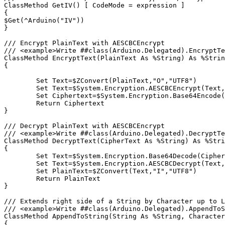
ClassMethod GetIV() [ CodeMode = expression ]

{

$Get(^Arduino("IV"))

}

/// Encrypt PlainText with AESCBCEncrypt

/// <example>Write ##class(Arduino.Delegated).EncryptTe
ClassMethod EncryptText(PlainText As %String) As %Strin
{

	Set Text=$ZConvert(PlainText,"O","UTF8")

	Set Text=$System.Encryption.AESCBCEncrypt(Text, ..GetKey(), ..GetIV())

	Set Ciphertext=$System.Encryption.Base64Encode(Text)

	Return Ciphertext

}

/// Decrypt PlainText with AESCBCEncrypt

/// <example>Write ##class(Arduino.Delegated).DecryptTe
ClassMethod DecryptText(CipherText As %String) As %Stri
{

	Set Text=$System.Encryption.Base64Decode(CipherText)

	Set Text=$System.Encryption.AESCBCDecrypt(Text, ..GetKey(), ..GetIV())

	Set PlainText=$ZConvert(Text,"I","UTF8") 

	Return PlainText

}

/// Extends right side of a String by Character up to L
/// <example>Write ##class(Arduino.Delegated).AppendToS
ClassMethod AppendToString(String As %String, Character
{
