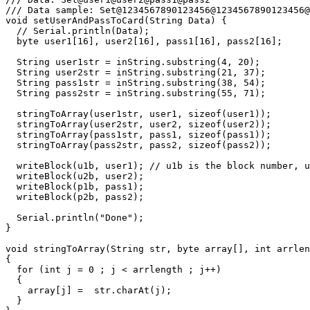
/// Data sample: Set@1234567890123456@1234567890123456@
void setUserAndPassToCard(String Data) {

  // Serial.println(Data);

  byte user1[16], user2[16], pass1[16], pass2[16];

  String user1str = inString.substring(4, 20);

  String user2str = inString.substring(21, 37);

  String pass1str = inString.substring(38, 54);

  String pass2str = inString.substring(55, 71);

  stringToArray(user1str, user1, sizeof(user1));

  stringToArray(user2str, user2, sizeof(user2));

  stringToArray(pass1str, pass1, sizeof(pass1));

  stringToArray(pass2str, pass2, sizeof(pass2));

  writeBlock(u1b, user1); // u1b is the block number, u
  writeBlock(u2b, user2);

  writeBlock(p1b, pass1);

  writeBlock(p2b, pass2);

  Serial.println("Done");

}

void stringToArray(String str, byte array[], int arrlen
{

  for (int j = 0 ; j < arrlength ; j++)

  {

    array[j] =  str.charAt(j);

  }
