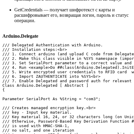
GetCredentials — получает шифротекст с карты и
расшифровывает его, возвращая логин, пароль и статус
операции.
Arduino.Delegate
/// Delegated Authentication with Arduino.

/// Installation steps:<br>

/// 1. Connect arduino (and upload C code from Delegate
/// 2. Make this class visible in %SYS namespace (impor
/// 3. Set SerialPort parameter to a correct value and 
/// 4. Run <example>Do ##class(Arduino.Delegated).InitE
/// 5. Write encrypted user credentials to RFID card  w
/// 6. Import ZAUTHENTICATE into %SYS<br>

/// 7. Enable Delegated and password auth for relevant 
Class Arduino.Delegated [ Abstract ]

{

Parameter SerialPort As %String = "com3";

/// Creates managed encryption key.<br>

/// key - Input key material.

/// Key material 16, 24, or 32 characters long (on Unic
/// Otherwise, Password-Based Key Derivation Function #
/// is used with HMAC-SHA-1,

/// no salt, and one iteration
