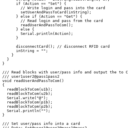
      if (Action == "Set") {

        // Write login and pass into the card

        setUserAndPassToCard(inString);

      } else if (Action == "Get") {

        // Read login and pass from the card

        readUserAndPassToCom();

      } else {

        Serial.println(Action);

      }

      disconnectCard(); // disconnect RFID card

      inString = "";

    }

  }

}

/// Read blocks with user/pass info and output the to C
/// user1user2@pass1pass2

void readUserAndPassToCom()

{

  readBlockToCom(u1b);

  readBlockToCom(u2b);

  Serial.write("@");

  readBlockToCom(p1b);

  readBlockToCom(p2b);

  Serial.println("");

}

/// Set user/pass info into a card

/// Data: Set@user1@user2@pass1@pass2
