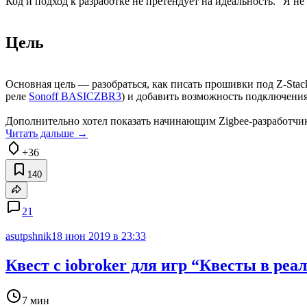
Код и подход к разработке не претендует на идеальность. “Я не
Цель
Основная цель — разобраться, как писать прошивки под Z-Stac
реле
Sonoff BASICZBR3
) и добавить возможность подключения
Дополнительно хотел показать начинающим Zigbee-разработчик
Читать дальше →
+36
140
21
asutpshnik
18 июн 2019 в 23:33
Квест с iobroker для игр “Квесты в реа
7 мин