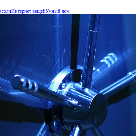
нсоли
Интернет вещей
Умный дом