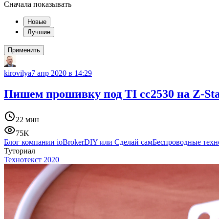
Сначала показывать
Новые
Лучшие
Применить
kirovilya
7 апр 2020 в 14:29
Пишем прошивку под TI cc2530 на Z-Sta
22 мин
75K
Блог компании ioBroker
DIY или Сделай сам
Беспроводные техн
Туториал
Технотекст 2020