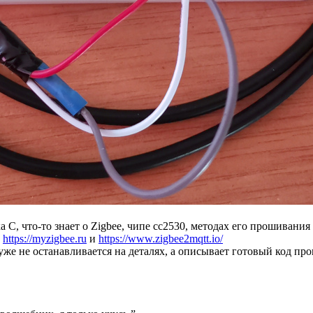
 C, что-то знает о Zigbee, чипе cc2530, методах его прошивания
а
https://myzigbee.ru
и
https://www.zigbee2mqtt.io/
уже не останавливается на деталях, а описывает готовый код пр