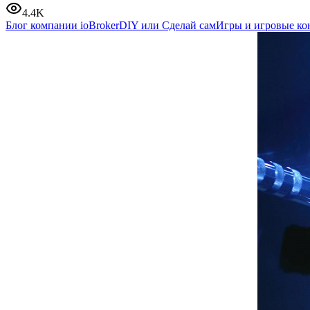
4.4K
Блог компании ioBroker
DIY или Сделай сам
Игры и игровые ко