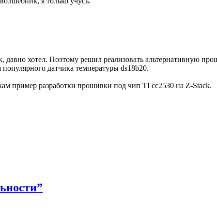
 волшебник, я только учусь.”
k, давно хотел. Поэтому решил реализовать альтернативную про
 популярного датчика температуры ds18b20.
ам пример разработки прошивки под чип TI cc2530 на Z-Stack.
льности”