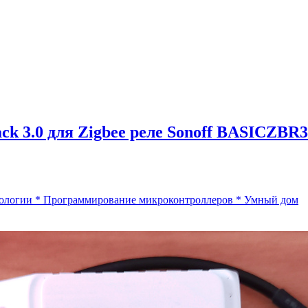
ck 3.0 для Zigbee реле Sonoff BASICZBR3
ологии
*
Программирование микроконтроллеров
*
Умный дом