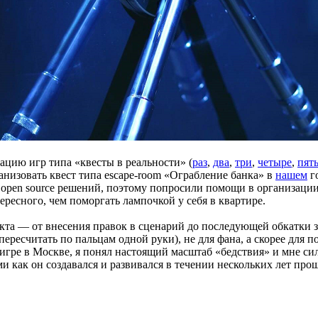
зацию игр типа «квесты в реальности» (
раз
,
два
,
три
,
четыре
,
пят
анизовать квест типа escape-room «Ограбление банка» в
нашем
го
 open source решений, поэтому попросили помощи в организации
ересного, чем поморгать лампочкой у себя в квартире.
екта — от внесения правок в сценарий до последующей обкатки з
 пересчитать по пальцам одной руки), не для фана, а скорее для
игре в Москве, я понял настоящий масштаб «бедствия» и мне сил
ми как он создавался и развивался в течении нескольких лет прош