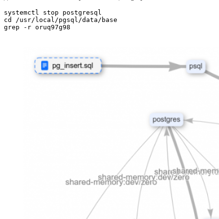
systemctl stop postgresql

cd /usr/local/pgsql/data/base

grep -r oruq97g98