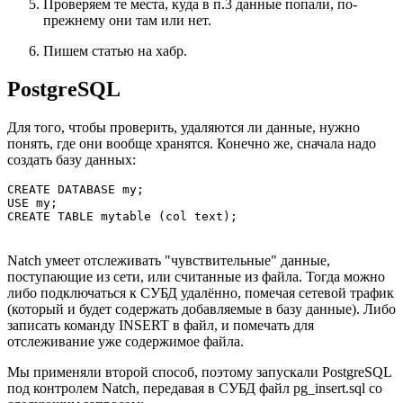
Проверяем те места, куда в п.3 данные попали, по-
прежнему они там или нет.
Пишем статью на хабр.
PostgreSQL
Для того, чтобы проверить, удаляются ли данные, нужно
понять, где они вообще хранятся. Конечно же, сначала надо
создать базу данных:
CREATE DATABASE my;

USE my;

CREATE TABLE mytable (col text);
Natch умеет отслеживать "чувствительные" данные,
поступающие из сети, или считанные из файла. Тогда можно
либо подключаться к СУБД удалённо, помечая сетевой трафик
(который и будет содержать добавляемые в базу данные). Либо
записать команду INSERT в файл, и помечать для
отслеживание уже содержимое файла.
Мы применяли второй способ, поэтому запускали PostgreSQL
под контролем Natch, передавая в СУБД файл pg_insert.sql со