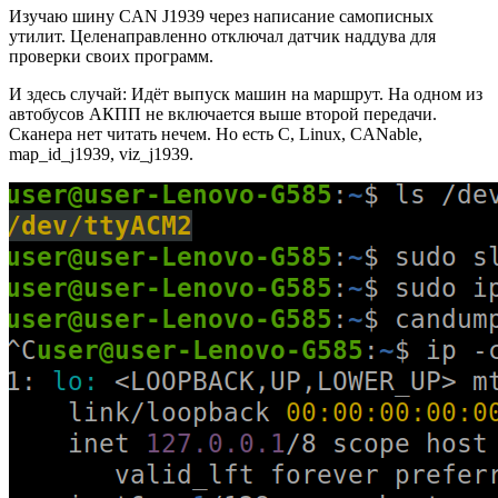
Изучаю шину CAN J1939 через написание самописных
утилит. Целенаправленно отключал датчик наддува для
проверки своих программ.
И здесь случай: Идёт выпуск машин на маршрут. На одном из
автобусов АКПП не включается выше второй передачи.
Сканера нет читать нечем. Но есть C, Linux, CANable,
map_id_j1939, viz_j1939.