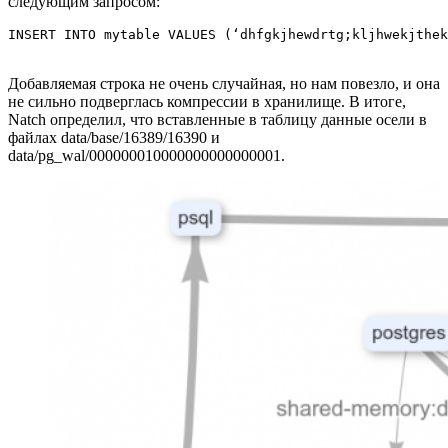
следующим запросом:
INSERT INTO mytable VALUES (‘dhfgkjhewdrtg;kljhwekjthek
Добавляемая строка не очень случайная, но нам повезло, и она
не сильно подверглась компрессии в хранилище. В итоге,
Natch определил, что вставленные в таблицу данные осели в
файлах data/base/16389/16390 и
data/pg_wal/000000010000000000000001.