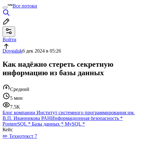
Все потоки
Войти
Dovgaluk
6 дек 2024 в 05:26
Как надёжно стереть секретную
информацию из базы данных
Средний
5 мин
7.5K
Блог компании Институт системного программирования им.
В.П. Иванникова РАН
Информационная безопасность
*
PostgreSQL
*
Базы данных
*
MySQL
*
Кейс
✏️ Технотекст 7