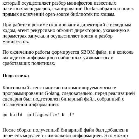
который осуществляет разбор манифестов известных
пакетных менеджеров, сканирование Docker-образов и поиск
прямых включений open-source библиотек по хэшам.
При работе в режиме сканирования директорий с исходным
кодом, агент рекурсивно обходит директорию, указанную в
параметрах запуска, и осуществляет поиск и разбор
манифестов.
По окончанию работы формируется SBOM файл, и в консоль
выводится информация о найденных уязвимостях и
сработавших политиках.
Подготовка
Консольный агент написан на компилируемом языке
программирования Golang, следовательно, перед реализацией
сценария был подготовлен бинарный файл, собранный с
отладочной информацией:
go build -gcflags=all="-N -l"
После сборки полученный бинарный файл был добавлен в
перечень модулей с символьной информацией. Это можно