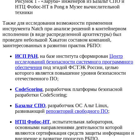
Рисунок 1 - «Заруба» инженеров из Базальт СПО и
НТЦ Фобос-НТ в Pong в Музее вычислительной
техники
Также для исследования возможности применения
инструмента Natch при анализе решений в контейнерном
исполнении (в виде распределенной архитектуры) был
проведен небольшой Хакатон составом компаний,
заинтересованных в развитии практик РБПО:
ИСП РАН
, на базе института сформирован
Центр
исследований безопасности системного программного
обеспечения
под эгидой ФСТЭК России, целью
которого является повышение уровня безопасности
отечественного ПО;
CodeScoring
, разработчик платформы безопасной
разработки CodeScoring;
Базальт СПО
, разработчик ОС Альт Linux,
развивающий
репозиторий свободного ПО
;
НТЦ Фобос‑НТ
, испытательная лаборатория,
основными направлениями деятельности которой
являются сертификация средств защиты информации и
внедрение и развитие процедур РБПО.