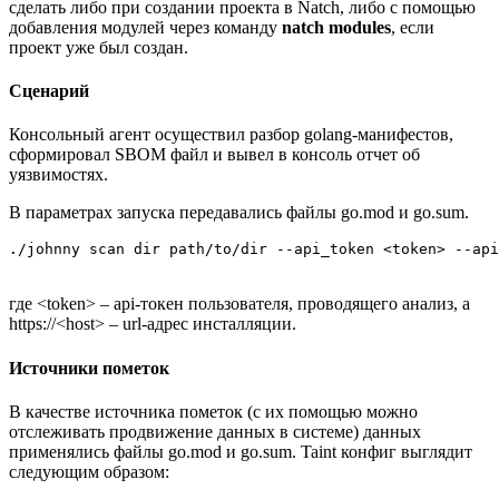
сделать либо при создании проекта в Natch, либо с помощью
добавления модулей через команду
natch modules
, если
проект уже был создан.
Сценарий
Консольный агент осуществил разбор golang-манифестов,
сформировал SBOM файл и вывел в консоль отчет об
уязвимостях.
В параметрах запуска передавались файлы go.mod и go.sum.
./johnny scan dir path/to/dir --api_token <token> --api
где <token> – api-токен пользователя, проводящего анализ, а
https://<host> – url-адрес инсталляции.
Источники пометок
В качестве источника пометок (с их помощью можно
отслеживать продвижение данных в системе) данных
применялись файлы go.mod и go.sum. Taint конфиг выглядит
следующим образом: