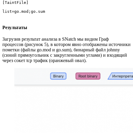
[TaintFile]

list=go.mod;go.sum
Результаты
Загрузив результат анализа в SNatch мы видим Граф
процессов (рисунок 5), в котором явно отображены источники
пометки (файлы go.mod и go.sum), бинарный файл johnny
(синий прямоугольник с закругленными углами) и входящий
через сокет tcp трафик (оранжевый овал).