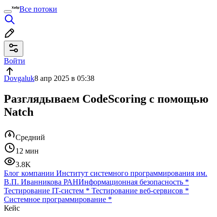
Все потоки
Войти
Dovgaluk
8 апр 2025 в 05:38
Разглядываем CodeScoring с помощью
Natch
Средний
12 мин
3.8K
Блог компании Институт системного программирования им.
В.П. Иванникова РАН
Информационная безопасность
*
Тестирование IT-систем
*
Тестирование веб-сервисов
*
Системное программирование
*
Кейс