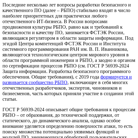
Последние несколько лет вопросы разработки безопасного и
качественного ПО (далее – РБПО) стабильно входят в число
наиболее приоритетных для практически любого
отечественного ИТ-бизнеса. В России вопросами
продвижения культуры РБПО, равно как и требований к
безопасности и качеству ПО, занимается ФСТЭК России,
являющаяся регулятором в области защиты информации. Под
эгидой Центра компетенций ФСТЭК России и Института
системного программирования РАН им. В. П. Иванникова,
являющегося технологическим центром мирового уровня в
области программной инженерии и РБПО, а заодно и органом
по сертификации процессов РБПО (см. ГОСТ Р 56939-2024
Защита информации. Разработка безопасного программного
обеспечения. Общие требования), с 2019 года
формируется и
развивается сообщество РБПО
, включающее в себя многих
отечественных разработчиков, экспертов, чиновников и
бизнесменов, часть которых приняли участие в создании этой
статьи.
ГОСТ Р 56939-2024 описывает общие требования к процессам
РБПО – от образования, до технической поддержки, от
статического, до динамического анализа, однако особое
внимание уделяется определению поверхности атаки, то есть
поиску множества потенциально уязвимых функций и
модулей ПО, занимающихся обработкой пользовательских