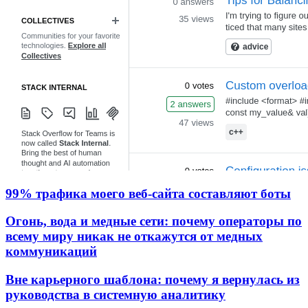
99% трафика моего веб‑сайта составляют боты
Огонь, вода и медные сети: почему операторы по
всему миру никак не откажутся от медных
коммуникаций
Вне карьерного шаблона: почему я вернулась из
руководства в системную аналитику