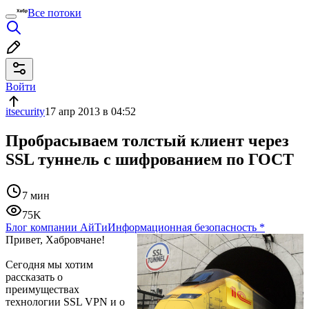
Все потоки
Войти
itsecurity
17 апр 2013 в 04:52
Пробрасываем толстый клиент через
SSL туннель с шифрованием по ГОСТ
7 мин
75K
Блог компании АйТи
Информационная безопасность
*
Привет, Хабровчане!
Сегодня мы хотим
рассказать о
преимуществах
технологии SSL VPN и о