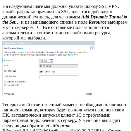
На следующем шаге мы должны указать шлюзу SSL VPN,
какой трафик заворачивать в SSL, для этого добавляем
динамический туннель, для чего жмем
Add Dynamic Tunnel to
the Set…
и из выпадающего списка в поле
Resource
выбираем
хост с сервером 1С. Все остальные поля заполняются
автоматически в соответствии со свойствами ресурса,
который мы выбрали.
Теперь самый ответственный момент, необходимо правильно
написать команду, которая будет выполняться на клиентском
ПК, автоматически запуская клиент 1С с требуемыми
параметрами подключения к серверу. У меня она выглядит
следующим образом:
«C:\Program
Files\1cv8\8.3.1.531\bin\1cv8c.exe» /S«10.30.0.238\1c»
. Стоит