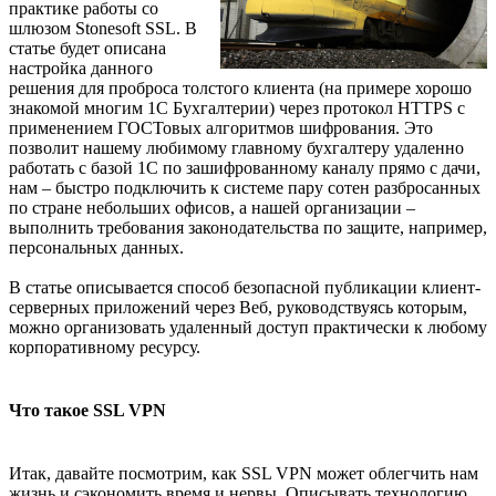
практике работы со
шлюзом Stonesoft SSL. В
статье будет описана
настройка данного
решения для проброса толстого клиента (на примере хорошо
знакомой многим 1С Бухгалтерии) через протокол HTTPS с
применением ГОСТовых алгоритмов шифрования. Это
позволит нашему любимому главному бухгалтеру удаленно
работать с базой 1С по зашифрованному каналу прямо с дачи,
нам – быстро подключить к системе пару сотен разбросанных
по стране небольших офисов, а нашей организации –
выполнить требования законодательства по защите, например,
персональных данных.
В статье описывается способ безопасной публикации клиент-
серверных приложений через Веб, руководствуясь которым,
можно организовать удаленный доступ практически к любому
корпоративному ресурсу.
Что такое SSL VPN
Итак, давайте посмотрим, как SSL VPN может облегчить нам
жизнь и сэкономить время и нервы. Описывать технологию