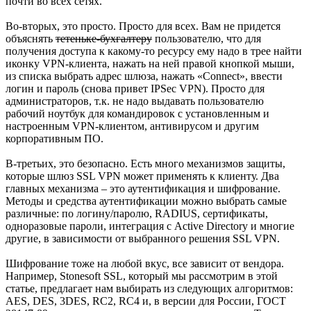
почти во всех сетях.
Во-вторых, это просто. Просто для всех. Вам не придется
объяснять
тетеньке-бухгалтеру
пользователю, что для
получения доступа к какому-то ресурсу ему надо в трее найти
иконку VPN-клиента, нажать на ней правой кнопкой мыши,
из списка выбрать адрес шлюза, нажать «Connect», ввести
логин и пароль (снова привет IPSec VPN). Просто для
администраторов, т.к. не надо выдавать пользователю
рабочий ноутбук для командировок с установленным и
настроенным VPN-клиентом, антивирусом и другим
корпоративным ПО.
В-третьих, это безопасно. Есть много механизмов защиты,
которые шлюз SSL VPN может применять к клиенту. Два
главных механизма – это аутентификация и шифрование.
Методы и средства аутентификации можно выбрать самые
различные: по логину/паролю, RADIUS, сертификаты,
одноразовые пароли, интеграция с Active Directory и многие
другие, в зависимости от выбранного решения SSL VPN.
Шифрование тоже на любой вкус, все зависит от вендора.
Например, Stonesoft SSL, который мы рассмотрим в этой
статье, предлагает нам выбирать из следующих алгоритмов:
AES, DES, 3DES, RC2, RC4 и, в версии для России, ГОСТ