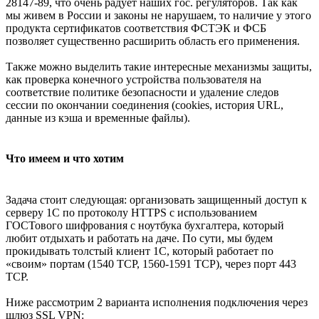
28147-89, что очень радует наших гос. регуляторов. Так как
мы живем в России и законы не нарушаем, то наличие у этого
продукта сертификатов соответствия ФСТЭК и ФСБ
позволяет существенно расширить область его применения.
Также можно выделить такие интересные механизмы защиты,
как проверка конечного устройства пользователя на
соответствие политике безопасности и удаление следов
сессии по окончании соединения (cookies, история URL,
данные из кэша и временные файлы).
Что имеем и что хотим
Задача стоит следующая: организовать защищенный доступ к
серверу 1С по протоколу HTTPS с использованием
ГОСТового шифрования с ноутбука бухгалтера, который
любит отдыхать и работать на даче. По сути, мы будем
прокидывать толстый клиент 1С, который работает по
«своим» портам (1540 TCP, 1560-1591 TCP), через порт 443
TCP.
Ниже рассмотрим 2 варианта исполнения подключения через
шлюз SSL VPN: