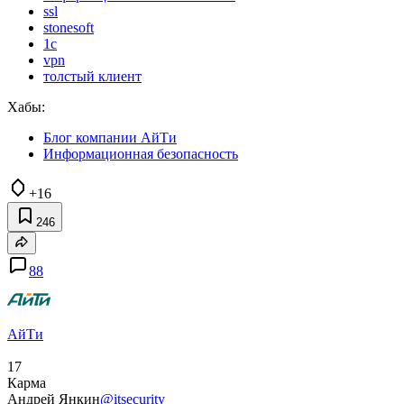
ssl
stonesoft
1c
vpn
толстый клиент
Хабы:
Блог компании АйТи
Информационная безопасность
+16
246
88
АйТи
17
Карма
Андрей Янкин
@itsecurity