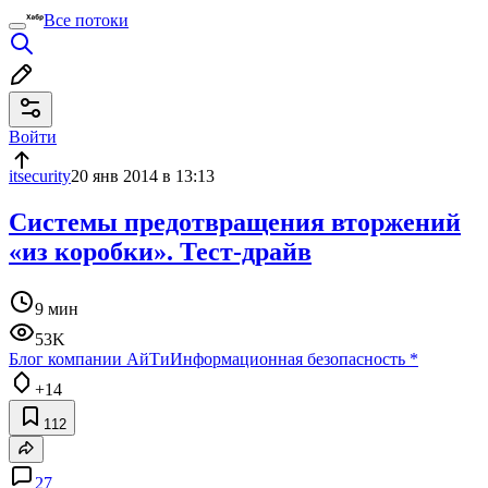
Все потоки
Войти
itsecurity
20 янв 2014 в 13:13
Системы предотвращения вторжений
«из коробки». Тест-драйв
9 мин
53K
Блог компании АйТи
Информационная безопасность
*
+14
112
27