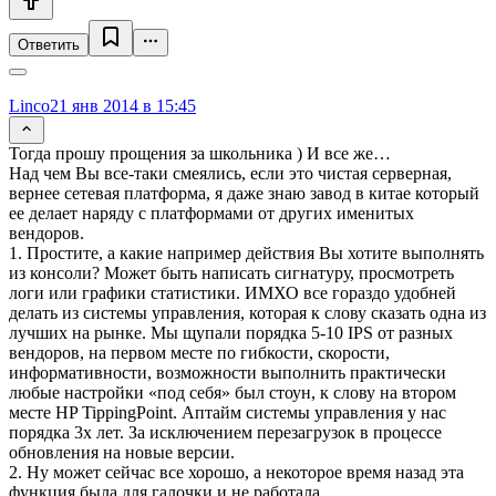
Ответить
Linco
21 янв 2014 в 15:45
Тогда прошу прощения за школьника ) И все же…
Над чем Вы все-таки смеялись, если это чистая серверная,
вернее сетевая платформа, я даже знаю завод в китае который
ее делает наряду с платформами от других именитых
вендоров.
1. Простите, а какие например действия Вы хотите выполнять
из консоли? Может быть написать сигнатуру, просмотреть
логи или графики статистики. ИМХО все гораздо удобней
делать из системы управления, которая к слову сказать одна из
лучших на рынке. Мы щупали порядка 5-10 IPS от разных
вендоров, на первом месте по гибкости, скорости,
информативности, возможности выполнить практически
любые настройки «под себя» был стоун, к слову на втором
месте HP TippingPoint. Аптайм системы управления у нас
порядка 3х лет. За исключением перезагрузок в процессе
обновления на новые версии.
2. Ну может сейчас все хорошо, а некоторое время назад эта
функция была для галочки и не работала.