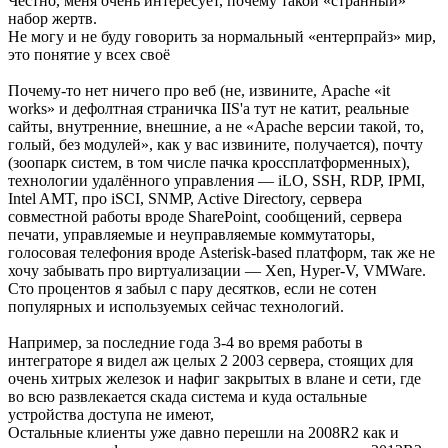
Честно, меня очень интересует, почему такой «странный»
набор жертв.
Не могу и не буду говорить за нормальный «ентерпрайз» мир,
это понятие у всех своё
Почему-то нет ничего про веб (не, извините, Apache «it
works» и дефолтная страничка IIS'а тут не катит, реальные
сайты, внутренние, внешние, а не «Apache версии такой, то,
голый, без модулей», как у вас извините, получается), почту
(зоопарк систем, в том числе пачка кроссплатформенных),
технологии удалённого управления — iLO, SSH, RDP, IPMI,
Intel AMT, про iSCI, SNMP, Active Directory, сервера
совместной работы вроде SharePoint, сообщений, сервера
печати, управляемые и неуправляемые коммутаторы,
голосовая телефония вроде Asterisk-based платформ, так же не
хочу забывать про виртуализации — Xen, Hyper-V, VMWare.
Сто процентов я забыл с пару десятков, если не сотен
популярных и используемых сейчас технологий.
Например, за последние года 3-4 во время работы в
интеграторе я видел аж целых 2 2003 сервера, стоящих для
очень хитрых железок и нафиг закрытых в влане и сети, где
во всю развлекается скада система и куда остальные
устройства доступа не имеют,
Остальные клиенты уже давно перешли на 2008R2 как и