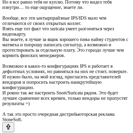
Но я все равно тебя не куплю. Потому что видел тебя
изнутри… то еще ощущение, знаете ли.
Вообще, все эти ынтырпрайзные IPS/IDS мало чем
отличаются от своих открытых коллег.
Взять еще тот факт что suricata умеет разгоняться через
видеокарту.
Вы знаете, я лучше за ящик хорошего пива найму студентов с
матмеха и попрошу написать сигнатур, а возможно и
протестировать за отдельную плату. Это гораздо лучше чем
кормить финских менеджеров.
Возможно в каких-то конфигурациях IPS и работает в
дефолтных условиях, но равняться на них не стоит, поверьте.
И нужно было, на мой взгляд, пригласить представителей
вендоров и попросить настроить наикрутейшую
конфигурацию.
И ровно так же настроить Snort/Suricata рядом. Это будет
лучшее сравнение всех времен, только вендоры не пропустят
результаты =)
А так это просто очередная дистрибьюторская реклама
StoneSoft.