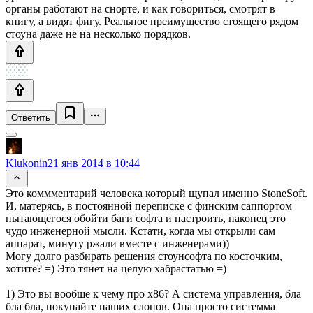
органы работают на снорте, и как говориться, смотрят в
книгу, а видят фигу. Реальное преимущество стоящего рядом
стоуна даже не на несколько порядков.
Ответить
Klukonin
21 янв 2014 в 10:44
Это коммментарий человека который щупал именно StoneSoft.
И, матерясь, в постоянной переписке с финским саппортом
пытающегося обойти баги софта и настроить, наконец это
чудо инженерной мысли. Кстати, когда мы открыли сам
аппарат, минуту ржали вместе с инженерами))
Могу долго разбирать решения стоунсофта по косточким,
хотите? =) Это тянет на целую хабрастатью =)
1) Это вы вообще к чему про x86? А система управления, бла
бла бла, покупайте наших слонов. Она просто системма