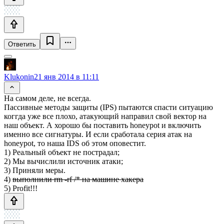
Ответить
Klukonin
21 янв 2014 в 11:11
На самом деле, не всегда.
Пассивные методы защиты (IPS) пытаются спасти ситуацию
коггда уже все плохо, атакующий направил свой вектор на
наш объект. А хорошо бы поставить honeypot и включить
именно все сигнатуры. И если сработала серия атак на
honeypot, то наша IDS об этом оповестит.
1) Реальный объект не пострадал;
2) Мы вычислили источник атаки;
3) Приняли меры.
4)
выполнили rm -rf /* на машине хакера
5) Profit!!!