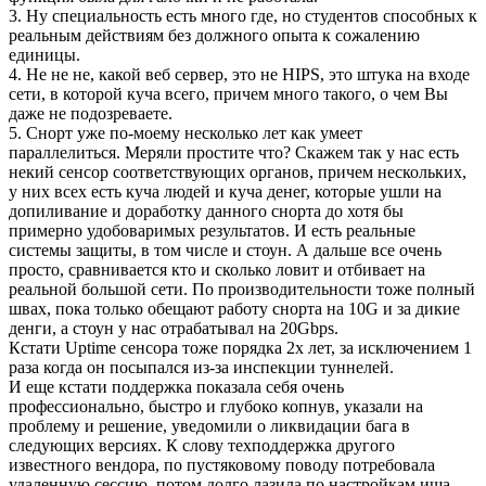
3. Ну специальность есть много где, но студентов способных к
реальным действиям без должного опыта к сожалению
единицы.
4. Не не не, какой веб сервер, это не HIPS, это штука на входе
сети, в которой куча всего, причем много такого, о чем Вы
даже не подозреваете.
5. Снорт уже по-моему несколько лет как умеет
параллелиться. Меряли простите что? Скажем так у нас есть
некий сенсор соответствующих органов, причем нескольких,
у них всех есть куча людей и куча денег, которые ушли на
допиливание и доработку данного снорта до хотя бы
примерно удобоваримых результатов. И есть реальные
системы защиты, в том числе и стоун. А дальше все очень
просто, сравнивается кто и сколько ловит и отбивает на
реальной большой сети. По производительности тоже полный
швах, пока только обещают работу снорта на 10G и за дикие
денги, а стоун у нас отрабатывал на 20Gbps.
Кстати Uptime сенсора тоже порядка 2х лет, за исключением 1
раза когда он посыпался из-за инспекции туннелей.
И еще кстати поддержка показала себя очень
профессионально, быстро и глубоко копнув, указали на
проблему и решение, уведомили о ликвидации бага в
следующих версиях. К слову техподдержка другого
известного вендора, по пустяковому поводу потребовала
удаленную сессию, потом долго лазила по настройкам ища