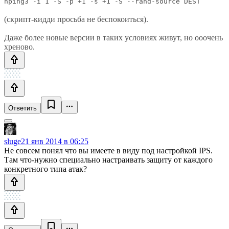
hping3 -i 1 -S -p +1 -s +1 -S --rand-source DEST
(скрипт-кидди просьба не беспокоиться).
Даже более новые версии в таких условиях живут, но ооочень
хреново.
Ответить
sluge
21 янв 2014 в 06:25
Не совсем понял что вы имеете в виду под настройкой IPS.
Там что-нужно специально настраивать защиту от каждого
конкретного типа атак?