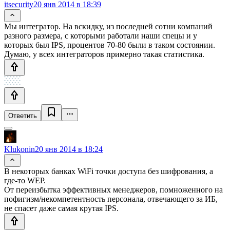
itsecurity
20 янв 2014 в 18:39
Мы интегратор. На вскидку, из последней сотни компаний
разного размера, с которыми работали наши спецы и у
которых был IPS, процентов 70-80 были в таком состоянии.
Думаю, у всех интеграторов примерно такая статистика.
Ответить
Klukonin
20 янв 2014 в 18:24
В некоторых банках WiFi точки доступа без шифрования, а
где-то WEP.
От переизбытка эффективных менеджеров, помноженного на
пофигизм/некомпетентность персонала, отвечающего за ИБ,
не спасет даже самая крутая IPS.