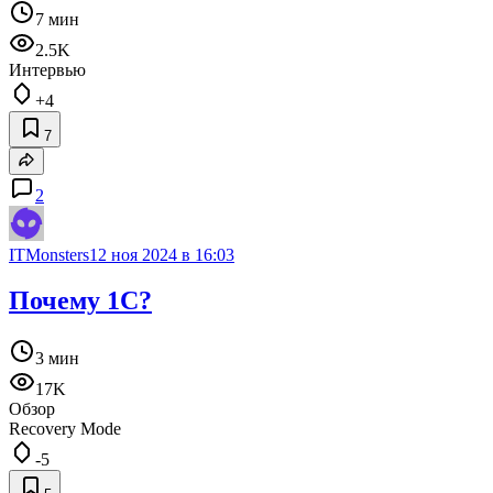
7 мин
2.5K
Интервью
+4
7
2
ITMonsters
12 ноя 2024 в 16:03
Почему 1С?
3 мин
17K
Обзор
Recovery Mode
-5