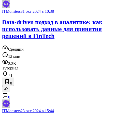
ITMonsters
31 окт 2024 в 10:38
Data-driven подход в аналитике: как
использовать данные для принятия
решений в FinTech
Средний
12 мин
2.2K
Туториал
+1
8
0
ITMonsters
23 окт 2024 в 15:44