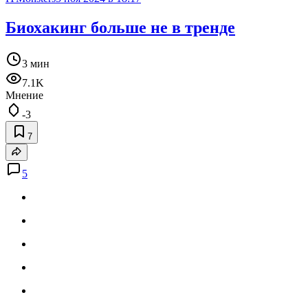
Биохакинг больше не в тренде
3 мин
7.1K
Мнение
-3
7
5