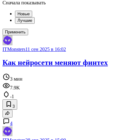
Сначала показывать
Новые
Лучшие
Применить
ITMonsters
11 сен 2025 в 16:02
Как нейросети меняют финтех
3 мин
7.9K
-1
3
4