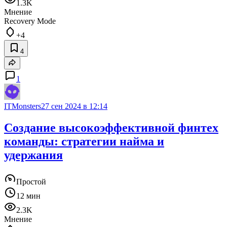
1.3K
Мнение
Recovery Mode
+4
4
1
ITMonsters
27 сен 2024 в 12:14
Создание высокоэффективной финтех
команды: стратегии найма и
удержания
Простой
12 мин
2.3K
Мнение