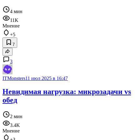
4 мин
11K
Мнение
+5
7
3
ITMonsters
11 июл 2025 в 16:47
Невидимая нагрузка: микрозадачи vs
обед
2 мин
3.4K
Мнение
+3