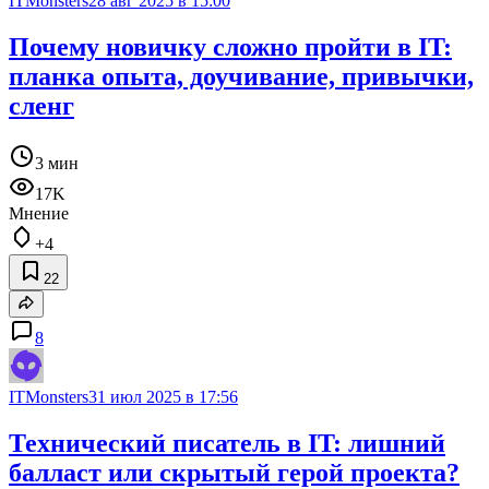
ITMonsters
28 авг 2025 в 15:00
Почему новичку сложно пройти в IT:
планка опыта, доучивание, привычки,
сленг
3 мин
17K
Мнение
+4
22
8
ITMonsters
31 июл 2025 в 17:56
Технический писатель в IT: лишний
балласт или скрытый герой проекта?