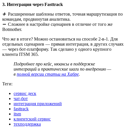
3. Интеграция через Fasttrack
➕
Расширенные шаблоны ответов, точная маршрутизация по
командам, продвинутая аналитика.
➖
Сложнее в настройке сценариев в отличие от того же
Botmother.
Что же в итоге? Можно остановиться на способе 2-в-1. Для
отдельных сценариев — прямая интеграция, в других случаях
— через бот-платформу. Так сделано у одного крупного
клиента ITSM 365.
Подробнее про кейс, нюансы в поддержке
интеграций и практические шаги по внедрению —
в
полной версии статьи на Хабре
.
Теги:
сервис деск
чат-бот
интеграция приложений
fasttrack
itsm
клиентский сервис
техподдержка