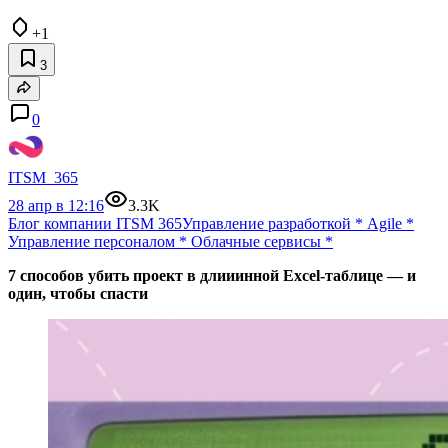
+1
3
0
ITSM_365
28 апр в 12:16
3.3K
Блог компании ITSM 365
Управление разработкой
*
Agile
*
Управление персоналом
*
Облачные сервисы
*
7 способов убить проект в длииинной Excel-таблице — и
один, чтобы спасти