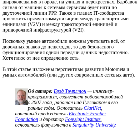
широковещания в городе, на улицах и перекрестках. Вдобавок
сигнал от машины к сетевым сервисам будет идти по
двухточечной линии PPP. Также в планах IT-сообщества
проложить прямую коммуникацию между транспортными
единицами (V2V) и между транспортной единицей и
придорожной инфраструктурой (V2I).
Поскольку умные автомобили должны учитывать всё, от
дорожных знаков до пешеходов, то для безопасного
функционирования одной передачи данных недостаточно.
Хотя плюс от нее определенно есть.
В этой статье изложены перспективы развития Motornetа и
умных автомобилей (или других современных сетевых авто).
Об авторе:
Брэд Тэмплтон
— инженер-
программист, евангелист робоавтомобилей
с 2007 года, работал над Гуглокаром в его
ранние годы. Основатель
ClariNet
,
почетный председатель
Electronic Frontier
Foundation
и директор
Foresight Institute
,
основатель факультета в
Singularity University
.