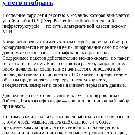
у него отобрать
Последние пару лет я работаю в команде, которая занимается
устойчивой к DPI (Deep Packet Inspection) туннельной
инфраструктурой — по сути, альтернативой классическому
VPN.
Когда начинаешь заниматься этим всерьёз, довольно быстро
обнаруживается неприятная вещь: шифрование само по себе
давно уже не означает, что трафик нельзя распознать.
Содержимое пакетов действительно можно скрыть, но пакет
от этого не исчезает. У него остаются размер, направление,
время появления; соединение начинается с определённой
последовательности сообщений, TLS-клиент определённым
образом представляется серверу, поток ускоряется,
замедляется, замирает и снова начинает передавать данные.
Для человека всё это выглядит как куча зашифрованных
байтов. Для классификатора — как вполне пригодный набор
признаков.
Поэтому значительная часть нашей работы в итоге свелась не
к тому, чтобы «зашифровать ещё сильнее», а к более
практическому вопросу: что именно видит наблюдатель
снаружи и по каким признакам он может решить, что перед