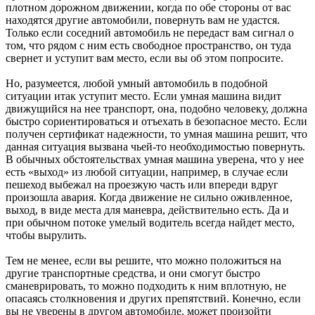
плотном дорожном движении, когда по обе стороны от вас
находятся другие автомобили, повернуть вам не удастся.
Только если соседний автомобиль не передаст вам сигнал о
том, что рядом с ним есть свободное пространство, он туда
свернет и уступит вам место, если вы об этом попросите.
Но, разумеется, любой умный автомобиль в подобной
ситуации итак уступит место. Если умная машина видит
движущийся на нее транспорт, она, подобно человеку, должна
быстро сориентироваться и отъехать в безопасное место. Если
получен сертификат надежности, то умная машина решит, что
данная ситуация вызвана чьей-то необходимостью повернуть.
В обычных обстоятельствах умная машина уверена, что у нее
есть «выход» из любой ситуации, например, в случае если
пешеход выбежал на проезжую часть или впереди вдруг
произошла авария. Когда движение не сильно оживленное,
выход, в виде места для маневра, действительно есть. Да и
при обычном потоке умелый водитель всегда найдет место,
чтобы вырулить.
Тем не менее, если вы решите, что можно положиться на
другие транспортные средства, и они смогут быстро
сманеврировать, то можно подходить к ним вплотную, не
опасаясь столкновения и других препятствий. Конечно, если
вы не уверены в другом автомобиле, может произойти