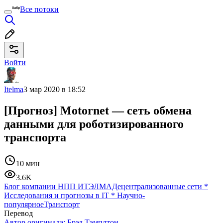
Все потоки
Войти
Itelma
3 мар 2020 в 18:52
[Прогноз] Motornet — сеть обмена
данными для роботизированного
транспорта
10 мин
3.6K
Блог компании НПП ИТЭЛМА
Децентрализованные сети
*
Исследования и прогнозы в IT
*
Научно-
популярное
Транспорт
Перевод
Автор оригинала:
Брэд Тэмплтон