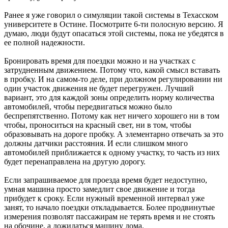
Ранее я уже говорил о симуляции такой системы в Техасском
университете в Остине. Посмотрите 6-ти полосную версию. Я
думаю, люди будут опасаться этой системы, пока не убедятся в
ее полной надежности.
Бронировать время для поездки можно и на участках с
затрудненным движением. Потому что, какой смысл вставать
в пробку. И на самом-то деле, при должном регулировании ни
один участок движения не будет перегружен. Лучший
вариант, это для каждой зоны определить норму количества
автомобилей, чтобы передвигаться можно было
беспрепятственно. Потому как нет ничего хорошего ни в том
чтобы, проноситься на красный свет, ни в том, чтобы
образовывать на дороге пробку. А элементарно отвечать за это
должны датчики расстояния. И если слишком много
автомобилей приближается к одному участку, то часть из них
будет перенаправлена на другую дорогу.
Если запрашиваемое для проезда время будет недоступно,
умная машина просто замедлит свое движение и тогда
прибудет к сроку. Если нужный временной интервал уже
занят, то начало поездки откладывается. Более продвинутые
измерения позволят пассажирам не терять время и не стоять
на обочине, а дожидаться машину дома.