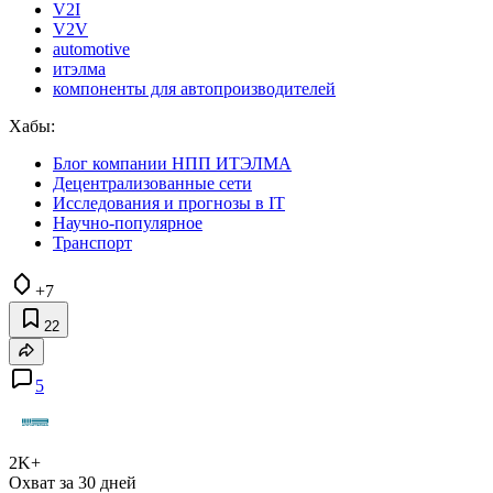
V2I
V2V
automotive
итэлма
компоненты для автопроизводителей
Хабы:
Блог компании НПП ИТЭЛМА
Децентрализованные сети
Исследования и прогнозы в IT
Научно-популярное
Транспорт
+7
22
5
2K+
Охват за 30 дней