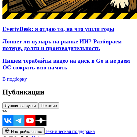
EvertyDesk: я отдаю то, на что ушли годы
Лопнет ли пузырь на рынке ИИ? Разбираем
потери, долги и производительность
Пишем терабайты видео на диск в Go и не даем
ОС сожрать всю память
В подборку
Публикации
Лучшие за сутки
Похожие
Техническая поддержка
Настройка языка