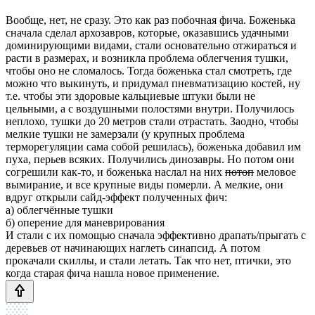
Вообще, нет, не сразу. Это как раз побочная фича. Боженька
сначала сделал архозавров, которые, оказавшись удачными
доминирующими видами, стали основательно отжираться и
расти в размерах, и возникла проблема облегчения тушки,
чтобы оно не сломалось. Тогда боженька стал смотреть, где
можно что выкинуть, и придумал пневматизацию костей, ну
т.е. чтобы эти здоровые кальциевые штуки были не
цельными, а с воздушными полостями внутри. Получилось
неплохо, тушки до 20 метров стали отрастать. Заодно, чтобы
мелкие тушки не замерзали (у крупных проблема
терморегуляции сама собой решилась), боженька добавил им
пуха, перьев всяких. Получились динозавры. Но потом они
согрешили как-то, и боженька наслал на них
потоп
меловое
вымирание, и все крупные виды померли. А мелкие, они
вдруг открыли сайд-эффект полученных фич:
а) облегчённые тушки
б) оперение для маневрирования
И стали с их помощью сначала эффективно драпать/прыгать с
деревьев от начинающих наглеть синапсид. А потом
прокачали скиллы, и стали летать. Так что нет, птички, это
когда старая фича нашла новое применение.