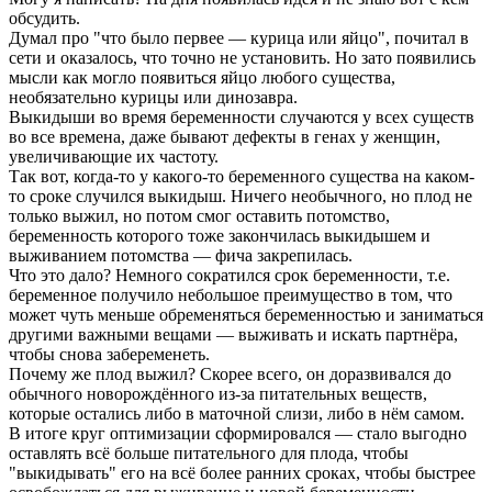
обсудить.
Думал про "что было первее — курица или яйцо", почитал в
сети и оказалось, что точно не установить. Но зато появились
мысли как могло появиться яйцо любого существа,
необязательно курицы или динозавра.
Выкидыши во время беременности случаются у всех существ
во все времена, даже бывают дефекты в генах у женщин,
увеличивающие их частоту.
Так вот, когда-то у какого-то беременного существа на каком-
то сроке случился выкидыш. Ничего необычного, но плод не
только выжил, но потом смог оставить потомство,
беременность которого тоже закончилась выкидышем и
выживанием потомства — фича закрепилась.
Что это дало? Немного сократился срок беременности, т.е.
беременное получило небольшое преимущество в том, что
может чуть меньше обременяться беременностью и заниматься
другими важными вещами — выживать и искать партнёра,
чтобы снова забеременеть.
Почему же плод выжил? Скорее всего, он доразвивался до
обычного новорождённого из-за питательных веществ,
которые остались либо в маточной слизи, либо в нём самом.
В итоге круг оптимизации сформировался — стало выгодно
оставлять всё больше питательного для плода, чтобы
"выкидывать" его на всё более ранних сроках, чтобы быстрее