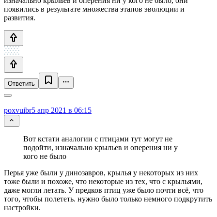
изначально крыльев и оперения ни у кого не было, они
появились в результате множества этапов эволюции и
развития.
Ответить
poxvuibr
5 апр 2021 в 06:15
Вот кстати аналогии с птицами тут могут не
подойти, изначально крыльев и оперения ни у
кого не было
Перья уже были у динозавров, крылья у некоторых из них
тоже были и похоже, что некоторые из тех, что с крыльями,
даже могли летать. У предков птиц уже было почти всё, что
того, чтобы полететь. нужно было только немного подкрутить
настройки.