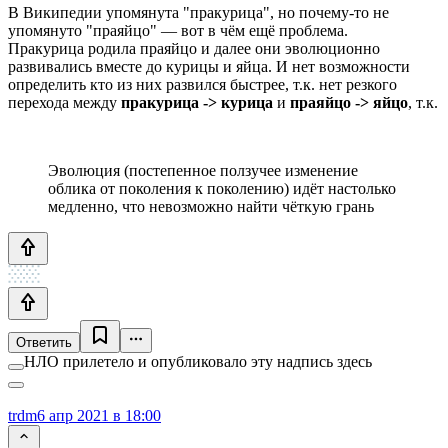
В Википедии упомянута "пракурица", но почему-то не
упомянуто "праяйцо" — вот в чём ещё проблема.
Пракурица родила праяйцо и далее они эволюционно
развивались вместе до курицы и яйца. И нет возможности
определить кто из них развился быстрее, т.к. нет резкого
перехода между
пракурица -> курица
и
праяйцо -> яйцо
, т.к.
Эволюция (постепенное ползучее изменение
облика от поколения к поколению) идёт настолько
медленно, что невозможно найти чёткую грань
Ответить
НЛО прилетело и опубликовало эту надпись здесь
trdm
6 апр 2021 в 18:00