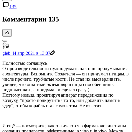
135
Комментарии
135
gleb_l
4 апр 2021 в 13:07
Полностью соглашусь!
О производительности нужно думать на этапе продумывания
архитектуры. Вспомните Создателя — он придумал птицам, в
числе прочего, трубчатые кости. Не стал их высверливать,
увидев, что опытный экземпляр птицы способен лишь
подпрыгивать, а придумал и сделал сразу )
Поэтому нельзя, проектируя аппарат передвижения по
воздуху, “просто подкрутить что-то, или добавить памяти/
ядер”, чтобы корабль стал самолетом. Не взлетит.
И ещё — посмотрите, как отличаются в фармакологии этапы
создания препаратов, эффективные in vitro и in vivo. Между