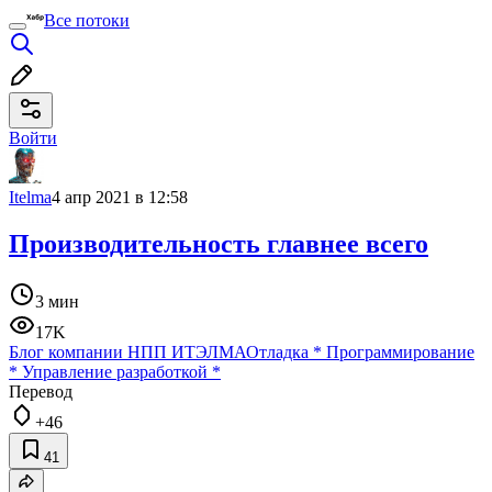
Все потоки
Войти
Itelma
4 апр 2021 в 12:58
Производительность главнее всего
3 мин
17K
Блог компании НПП ИТЭЛМА
Отладка
*
Программирование
*
Управление разработкой
*
Перевод
+46
41