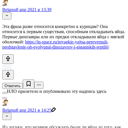
Belarus
8 апр 2021 в 13:39
Эта фраза разве относится конкретно к курицам? Она
относится к первым существам, способным откладывать яйца.
Первые динозавры или их предки откладывали яйца с мягкой
оболочкой:
https://in-space.ru/myagkie-yajtsa-perevernuli-
predstavlenie-ob-evolyutsii-dinozavrov-i-gigantskih-reptilij/
Ответить
НЛО прилетело и опубликовало эту надпись здесь
Belarus
8 апр 2021 в 14:25
Из логики, что незачем обсуждать были ли яйца до того, как