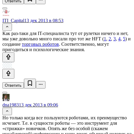
Ответить
ITI_Capital
13 дек 2013 в 08:53
Как раз-таки для IT-специалиста тут от рулетки ничего и нет,
мы уже довольно много писали про тот же HFT (
1
,
2
,
3
,
4
,
5
) и
создание
торговых роботов
. Соответственно, могут
пригодиться и психологические знания.
Ответить
dna1983
13 дек 2013 в 09:06
Но только когда все пользуются роботами, их преимущество
исчезает. Т.е. в сущности роботы — это инструмент для
«стрижки» новичков. Опять же без особой (скажем
инсайдерской) информации и кучи денег, обычный человек на