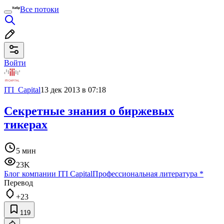
Все потоки
Войти
ITI_Capital
13 дек 2013 в 07:18
Секретные знания о биржевых
тикерах
5 мин
23K
Блог компании ITI Capital
Профессиональная литература
*
Перевод
+23
119