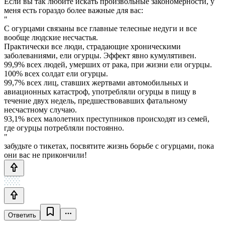
Если вы так любите искать произвольные закономерности, у
меня есть гораздо более важные для вас:
"
С огурцами связаны все главные телесные недуги и все
вообще людские несчастья.
Практически все люди, страдающие хроническими
заболеваниями, ели огурцы. Эффект явно кумулятивен.
99,9% всех людей, умерших от рака, при жизни ели огурцы.
100% всех солдат ели огурцы.
99,7% всех лиц, ставших жертвами автомобильных и
авиационных катастроф, употребляли огурцы в пищу в
течение двух недель, предшествовавших фатальному
несчастному случаю.
93,1% всех малолетних преступников происходят из семей,
где огурцы потребляли постоянно.
"
забудьте о тикетах, посвятите жизнь борьбе с огурцами, пока
они вас не прикончили!
Ответить