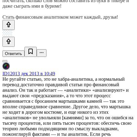
посчитать, сколько слов можно составить из букв в тикере и
даже сыграть ими в буриме!
Стать финансовым аналитиком может каждый, друзья!
Ответить
ID120
13 дек 2013 в 10:49
Не ругайте статью, это не хабра-аналитика, а нормальный
перевод достаточно правдивой статьи про финансовый
анализ. Он так и работает — «аналитики» «анализируют» и
выдают свои «предсказания», а то что этот процесс
сравнивается с бросанием мартышками камней — так это
вполне справедливое сравнение. Другое дело, что мартышка
не ходит в дорогом костюме, и еще никого из этих
«аналитиков» не увольняли [камнями] за то, что он ошибся на
тысячу процентов, или пять тысяч процентов: обеспечь свою
теорию любыми подходящими по смыслу выкладками,
пожонглируй фактами — и ты аналитик. Если речь