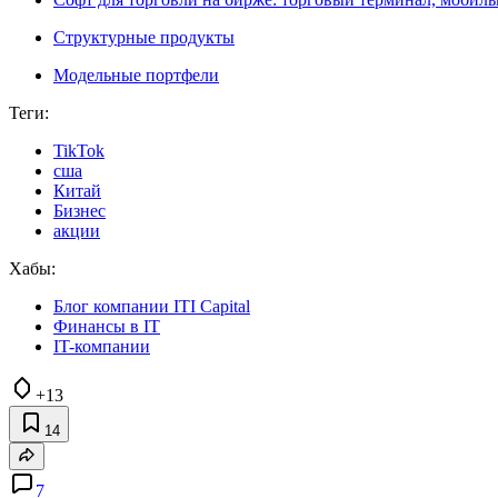
Структурные продукты
Модельные портфели
Теги:
TikTok
сша
Китай
Бизнес
акции
Хабы:
Блог компании ITI Capital
Финансы в IT
IT-компании
+13
14
7