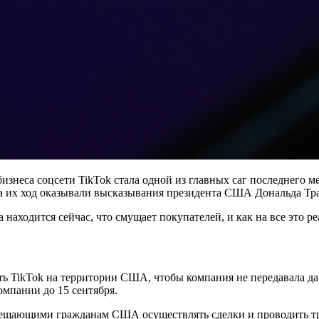
бизнеса соцсети TikTok стала одной из главных саг последнего 
на их ход оказывали высказывания президента США Дональда Тр
а находится сейчас, что смущает покупателей, и как на все это р
тить TikTok на территории США, чтобы компания не передавала 
омпании до 15 сентября.
рещающими гражданам США осуществлять сделки и проводить тр