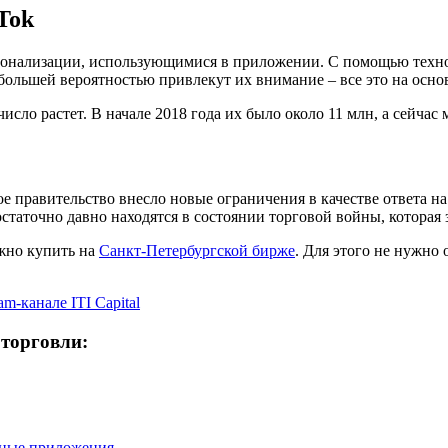
Tok
рсонализации, использующимися в приложении. С помощью техн
ибольшей вероятностью привлекут их внимание – все это на осн
исло растет. В начале 2018 года их было около 11 млн, а сейчас
ое правительство внесло новые ограничения в качестве ответа
таточно давно находятся в состоянии торговой войны, которая 
ожно купить на
Санкт-Петербургской бирже
. Для этого не нужно 
am-канале ITI Capital
 торговли:
ьные приложения