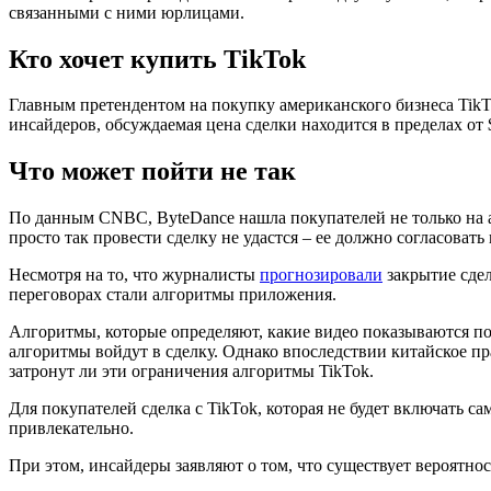
связанными с ними юрлицами.
Кто хочет купить TikTok
Главным претендентом на покупку американского бизнеса TikTok
инсайдеров, обсуждаемая цена сделки находится в пределах от $
Что может пойти не так
По данным CNBC, ByteDance нашла покупателей не только на ам
просто так провести сделку не удастся – ее должно согласовать
Несмотря на то, что журналисты
прогнозировали
закрытие сдел
переговорах стали алгоритмы приложения.
Алгоритмы, которые определяют, какие видео показываются по
алгоритмы войдут в сделку. Однако впоследствии китайское пр
затронут ли эти ограничения алгоритмы TikTok.
Для покупателей сделка с TikTok, которая не будет включать с
привлекательно.
При этом, инсайдеры заявляют о том, что существует вероятнос