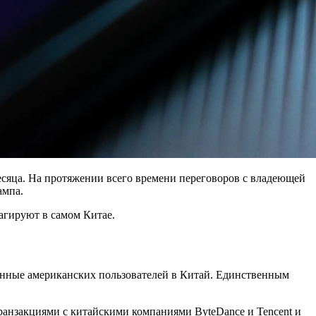
месяца. На протяжении всего времени переговоров с владеющей
ампа.
еагируют в самом Китае.
данные американских пользователей в Китай. Единственным
анзакциями с китайскими компаниями ByteDance и Tencent и