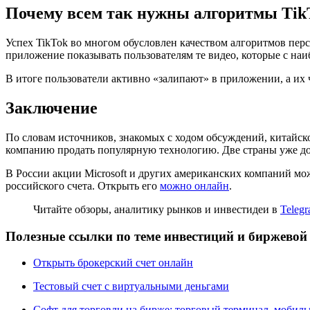
Почему всем так нужны алгоритмы Tik
Успех TikTok во многом обусловлен качеством алгоритмов пе
приложение показывать пользователям те видео, которые с на
В итоге пользователи активно «залипают» в приложении, а их ч
Заключение
По словам источников, знакомых с ходом обсуждений, китайск
компанию продать популярную технологию. Две страны уже дос
В России акции Microsoft и других американских компаний м
российского счета. Открыть его
можно онлайн
.
Читайте обзоры, аналитику рынков и инвестидеи в
Telegr
Полезные ссылки по теме инвестиций и биржевой
Открыть брокерский счет онлайн
Тестовый счет с виртуальными деньгами
Софт для торговли на бирже: торговый терминал, мобил