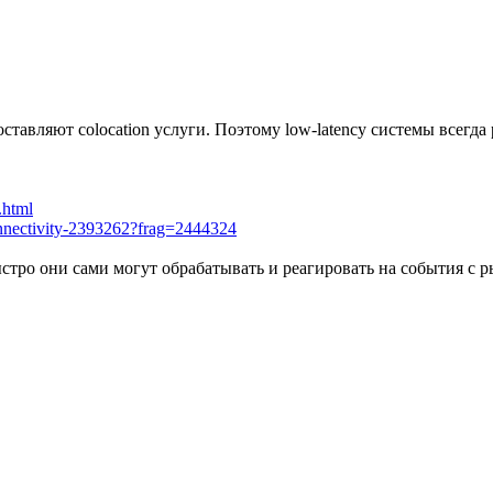
ставляют colocation услуги. Поэтому low-latency системы всегда
.html
nnectivity-2393262?frag=2444324
тро они сами могут обрабатывать и реагировать на события c рын