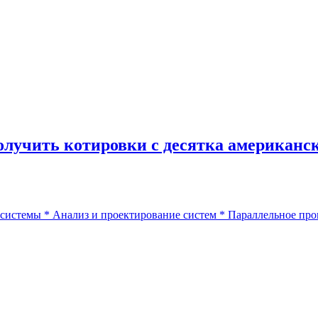
получить котировки с десятка американс
 системы
*
Анализ и проектирование систем
*
Параллельное пр