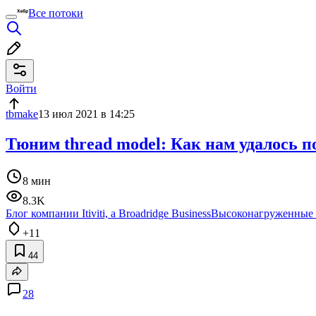
Все потоки
Войти
tbmake
13 июл 2021 в 14:25
Тюним thread model: Как нам удалось 
8 мин
8.3K
Блог компании Itiviti, a Broadridge Business
Высоконагруженные
+11
44
28