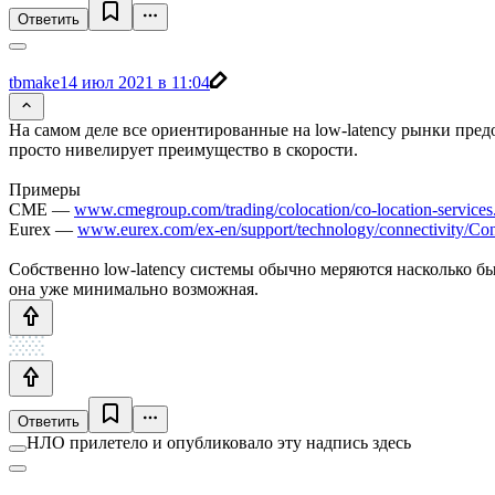
Ответить
tbmake
14 июл 2021 в 11:04
На самом деле все ориентированные на low-latency рынки предо
просто нивелирует преимущество в скорости.
Примеры
CME —
www.cmegroup.com/trading/colocation/co-location-services
Eurex —
www.eurex.com/ex-en/support/technology/connectivity/Co
Собственно low-latency системы обычно меряются насколько быс
она уже минимально возможная.
Ответить
НЛО прилетело и опубликовало эту надпись здесь