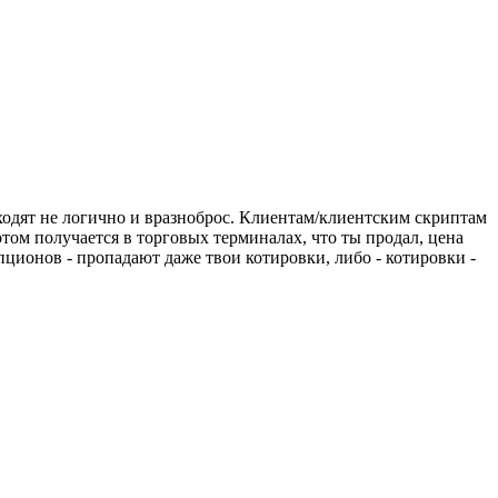
иходят не логично и вразноброс. Клиентам/клиентским скриптам
том получается в торговых терминалах, что ты продал, цена
пционов - пропадают даже твои котировки, либо - котировки -