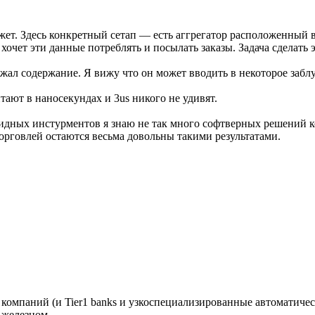
ожет. Здесь конкретный сетап — есть аггрегатор расположенный 
я хочет эти данные потреблять и посылать заказы. Задача сделать
жал содержание. Я вижу что он может вводить в некоторое забл
тают в наносекундах и 3us никого не удивят.
видных инстурментов я знаю не так много софтверных решений к
торговлей остаются весьма довольны такими результатами.
 компаний (и Tier1 banks и узкоспециализированные автоматичес
 железном.