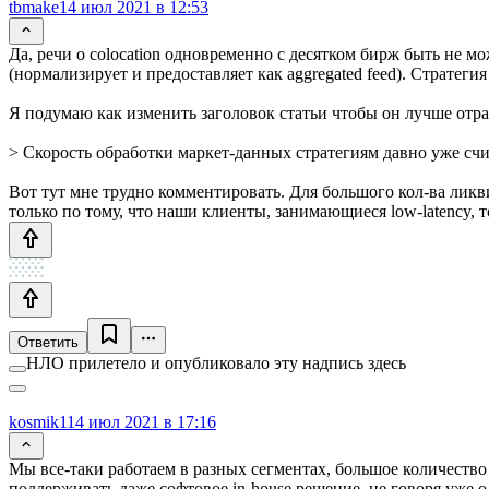
tbmake
14 июл 2021 в 12:53
Да, речи о colocation одновременно с десятком бирж быть не м
(нормализирует и предоставляет как aggregated feed). Стратеги
Я подумаю как изменить заголовок статьи чтобы он лучше отра
> Скорость обработки маркет-данных стратегиям давно уже счи
Вот тут мне трудно комментировать. Для большого кол-ва лик
только по тому, что наши клиенты, занимающиеся low-latency, 
Ответить
НЛО прилетело и опубликовало эту надпись здесь
kosmik1
14 июл 2021 в 17:16
Мы все-таки работаем в разных сегментах, большое количество
поддерживать даже софтовое in-house решение, не говоря уже о