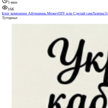
5 мин
16K
Блог компании Айтишник.Может
DIY или Сделай сам
Лазеры
Э
Туториал