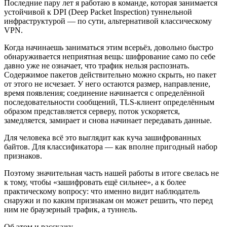
Последние пару лет я работаю в команде, которая занимается
устойчивой к DPI (Deep Packet Inspection) туннельной
инфраструктурой — по сути, альтернативой классическому
VPN.
Когда начинаешь заниматься этим всерьёз, довольно быстро
обнаруживается неприятная вещь: шифрование само по себе
давно уже не означает, что трафик нельзя распознать.
Содержимое пакетов действительно можно скрыть, но пакет
от этого не исчезает. У него остаются размер, направление,
время появления; соединение начинается с определённой
последовательности сообщений, TLS-клиент определённым
образом представляется серверу, поток ускоряется,
замедляется, замирает и снова начинает передавать данные.
Для человека всё это выглядит как куча зашифрованных
байтов. Для классификатора — как вполне пригодный набор
признаков.
Поэтому значительная часть нашей работы в итоге свелась не
к тому, чтобы «зашифровать ещё сильнее», а к более
практическому вопросу: что именно видит наблюдатель
снаружи и по каким признакам он может решить, что перед
ним не браузерный трафик, а туннель.
Об этом и расскажу.