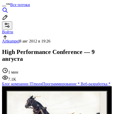
Все потоки
Войти
Artkumpel
8 авг 2012 в 19:26
High Performance Conference — 9
августа
1 мин
7.1K
Блог компании ITmozg
Программирование
*
Веб-разработка
*