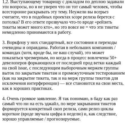
1,2. Выступающему товарищу с докладом по деплою задавали
эти вопросы, но я не уверен что он тот самый человек, чтобы
всесторонне раскрывать эту тему. Неужели вы всерьез
считаете, что в подобных проектах scope релиза берется с
потолка? В его ответе прозвучало что-то вроде «рейзить
тикеты может много кто», но это вовсе не = что эти тикеты
немедленно принимаются в работу.
3. Воркфлоу у них стандартный, все состояния и переходы
очевидны и оправданы. Работая в небольших компаниях /
командах (хотя, вроде бы, не ваш случай), это может
показаться чрезмерным, но когда в процесс вовлечены 50+
девелоперов форкающихся от последней прод ветки каждый
на свой issue, с последующим выборочным мержем группы
выток по закрытым тикетам и промежуточным тестированием
(как на закрытие тикета, так и на мерж группы тикетов для
исключения интерференции) — все становится на свои места,
как в хороших практиках.
4. Очень громкое заявление. Я так понимаю, в баду как раз
самый что ни на есть эджайл, по мере закрывания тикетов
формируется конкретный скоп релиза, сами релиз циклы
короткие (вроде звучала цифра в неделю) и, как следствие,
хорошо управляемые / прогнозируемые.