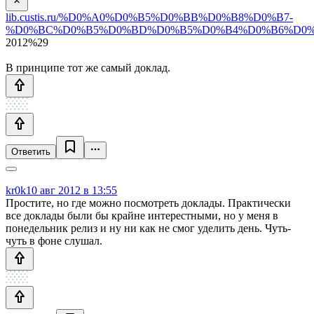
lib.custis.ru/%D0%A0%D0%B5%D0%BB%D0%B8%D0%B7-
%D0%BC%D0%B5%D0%BD%D0%B5%D0%B4%D0%B6%D0%B
2012%29
В принципе тот же самый доклад.
Ответить
kr0k
10 авг 2012 в 13:55
Простите, но где можно посмотреть доклады. Практически
все доклады были бы крайне интерестными, но у меня в
понедельник релиз и ну ни как не смог уделить день. Чуть-
чуть в фоне слушал.