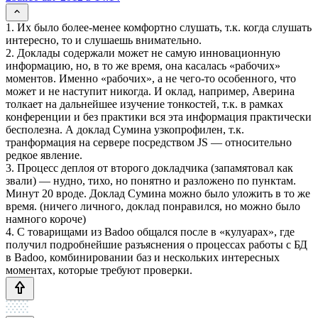
1. Их было более-менее комфортно слушать, т.к. когда слушать
интересно, то и слушаешь внимательно.
2. Доклады содержали может не самую инновационную
информацию, но, в то же время, она касалась «рабочих»
моментов. Именно «рабочих», а не чего-то особенного, что
может и не наступит никогда. И оклад, например, Аверина
толкает на дальнейшее изучение тонкостей, т.к. в рамках
конференции и без практики вся эта информация практически
бесполезна. А доклад Сумина узкопрофилен, т.к.
транформация на сервере посредством JS — относительно
редкое явление.
3. Процесс деплоя от второго докладчика (запамятовал как
звали) — нудно, тихо, но понятно и разложено по пунктам.
Минут 20 вроде. Доклад Сумина можно было уложить в то же
время. (ничего личного, доклад понравился, но можно было
намного короче)
4. С товарищами из Badoo общался после в «кулуарах», где
получил подробнейшие разъяснения о процессах работы с БД
в Badoo, комбинировании баз и нескольких интересных
моментах, которые требуют проверки.