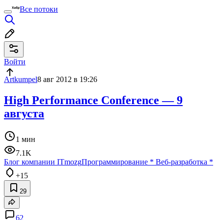
Все потоки
Войти
Artkumpel
8 авг 2012 в 19:26
High Performance Conference — 9
августа
1 мин
7.1K
Блог компании ITmozg
Программирование
*
Веб-разработка
*
+15
29
62