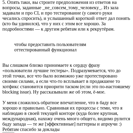
5. Опять таки, вы строите предположения из ответов на
вопросы, заданные _не_совсем_тому_человеку_. Из зала
задавали и про CI, и про тестирование (у самого руки
чесались спросить), и услышанный короткий ответ дал понять
(кто бы удивился), что у них с этим все хорошо. За
подробностями — к другим ребятам или к рекрутёрам.
чтобы предоставить пользователям
оттестированный функционал
Вы слишком близко принимаете к сердцу фразу
«пользователи лучшие тестеры». Подразумевается, что до
этой точки, все что было возможно уже протестировано
своими силами, а если что-то всплывает в продакшене то
хотфикс становится приорити таском (если это по-настояшему
blocking issue). Ну рассказывали же об этом, ё-мое.
У меня сложилось обратное впечатление, что в баду все
хорошо и правильно. Сравнивая их процессы с теми, что я
наблюдаю в своей текущей конторе (куда более крупная,
международная), нахожу очень много общего, видимо рулится
баду запада — те же [эффективные] паттерны и апроучи :)
Ребятам спасибо за доклады