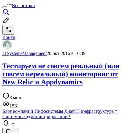
Все потоки
Войти
ITSystemsManagement
20 окт 2016 в 16:39
Тестируем не совсем реальный (или
совсем нереальный) мониторинг от
New Relic и Appdynamics
3 мин
15K
Блог компании Инфосистемы Джет
IT-инфраструктура
*
Системное администрирование
*
+7