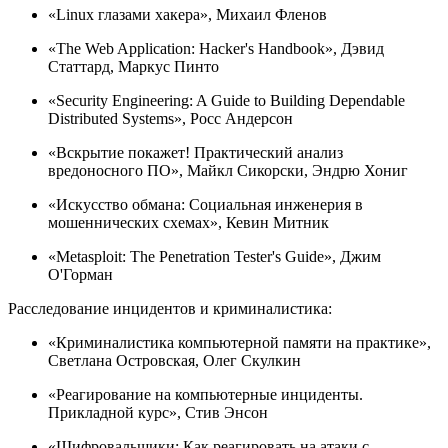
«Linux глазами хакера», Михаил Фленов
«The Web Application: Hacker's Handbook», Дэвид
Статтард, Маркус Пинто
«Security Engineering: A Guide to Building Dependable
Distributed Systems», Росс Андерсон
«Вскрытие покажет! Практический анализ
вредоносного ПО», Майкл Сикорски, Эндрю Хониг
«Искусство обмана: Социальная инженерия в
мошеннических схемах», Кевин Митник
«Metasploit: The Penetration Tester's Guide», Джим
О'Горман
Расследование инцидентов и криминалистика:
«Криминалистика компьютерной памяти на практике»,
Светлана Островская, Олег Скулкин
«Реагирование на компьютерные инциденты.
Прикладной курс», Стив Энсон
«Шифровальщики: Как реагировать на атаки с