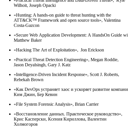
«Practical Threat Intelligence and Data-Driven Threat», Kyle
Wilhoit, Joseph Opacki
«Hunting: A hands-on guide to threat hunting with the
ATT&CK™ Framework and open source tools», Valentina
Costa-Gazcon
«Secure Web Application Development: A HandsOn Guide wit
Matthew Baker
«Hacking The Art of Exploitation», Jon Erickson
«Practical Threat Detection Engineering», Megan Roddie,
Jason Deyalsingh, Gary J. Katz
«Intelligence-Driven Incident Response», Scott J. Roberts,
Rebekah Brown
«Как DevOps устраняет хаос и ускоряет развитие компани
Ким Джин, Бер Кевин
«File System Forensic Analysis», Brian Carrier
«Восстановление данных. Практическое руководство»,
Крис Касперски, Ксения Кириллова, Валентин
Холмогоров