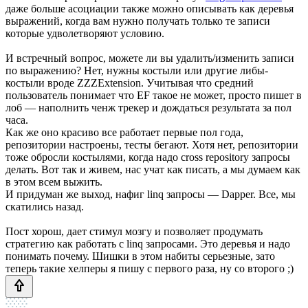
даже больше асоциации также можно описывать как деревья
выражений, когда вам нужно получать только те записи
которые удволетворяют условию.
И встречный вопрос, можете ли вы удалить/изменить записи
по выражению? Нет, нужны костыли или другие либы-
костыли вроде ZZZExtension. Учитывая что средний
пользователь понимает что EF такое не может, просто пишет в
лоб — наполнить ченж трекер и дождаться результата за пол
часа.
Как же оно красиво все работает первые пол года,
репозитории настроены, тесты бегают. Хотя нет, репозитории
тоже обросли костылями, когда надо cross repository запросы
делать. Вот так и живем, нас учат как писать, а мы думаем как
в этом всем выжить.
И придуман же выход, нафиг linq запросы — Dapper. Все, мы
скатились назад.
Пост хорош, дает стимул мозгу и позволяет продумать
стратегию как работать с linq запросами. Это деревья и надо
понимать почему. Шишки в этом набиты серьезные, зато
теперь такие хелперы я пишу с первого раза, ну со второго ;)