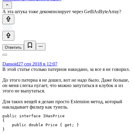
А эта штука тоже декомпилирует через GetIlAsByteArray?
Ответить
Dansoid
27 сен 2018 в 12:07
В этой статье столько патернов накидано, за все я не говорил.
До этого патерна я не дошел, вот не надо было. Даже больше,
он меня слегка пугает, что можно запутаться в клубок и из
этого не выпутаться.
Для таких вещей я делаю просто Extension метод, который
накладывает фильтр как тунель.
public interface IHasPrice

{

    public double Price { get; }

}
