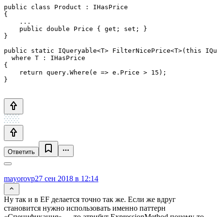
public class Product : IHasPrice

{

    ...

    public double Price { get; set; }

}

public static IQueryable<T> FilterNicePrice<T>(this IQu
  where T : IHasPrice

{

    return query.Where(e => e.Price > 15);

}
Ответить
mayorovp
27 сен 2018 в 12:14
Ну так и в EF делается точно так же. Если же вдруг
становится нужно использовать именно паттерн
«Спецификация» — то атрибут ExpressionMethod почему-то