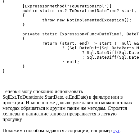
{

	[ExpressionMethod("ToDurationImpl")]

	public static int? ToDuration(DateTime? start, DateTime? end)

	{

		throw new NotImplementedException();

	}

	private static Expression<Func<DateTime?, DateTime?, int?>> ToDurationImpl()

	{

		return (start, end) => start != null && end != null

			? (Sql.DateDiff(Sql.DateParts.Minute, start, end) < 0

				? Sql.DateDiff(Sql.DateParts.Minute, start, end) + 1140

				: Sql.DateDiff(Sql.DateParts.Minute, start, end))

			: null;

	}

}
Теперь я могу спокойно использовать
SqlExt.ToDuration(е.StartDate, e.EndDate) в фильтре или в
проекции. И конечно же дальше уже лавинно можно в таких
методах обращаться к другим таким же методам. Строятся
хелперы и написание запроса превращается в легкую
прогулку.
Похожим способом задаются асоциации, например
тут
.