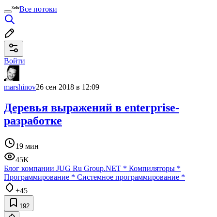
Все потоки
Войти
marshinov
26 сен 2018 в 12:09
Деревья выражений в enterprise-
разработке
19 мин
45K
Блог компании JUG Ru Group
.NET
*
Компиляторы
*
Программирование
*
Системное программирование
*
+45
192