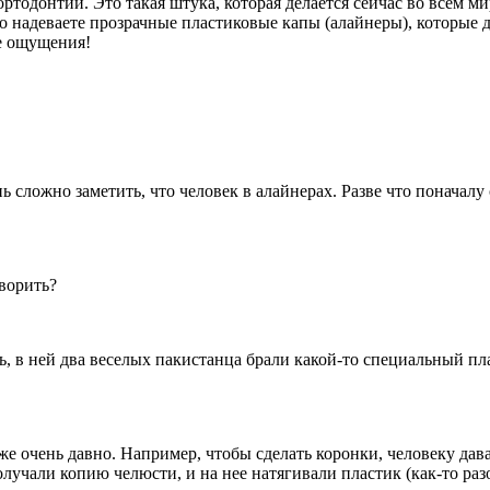
ртодонтии. Это такая штука, которая делается сейчас во всем ми
того надеваете прозрачные пластиковые капы (алайнеры), которы
е ощущения!
ень сложно заметить, что человек в алайнерах. Разве что понача
оворить?
, в ней два веселых пакистанца брали какой-то специальный пла
.
же очень давно. Например, чтобы сделать коронки, человеку дав
учали копию челюсти, и на нее натягивали пластик (как-то разог