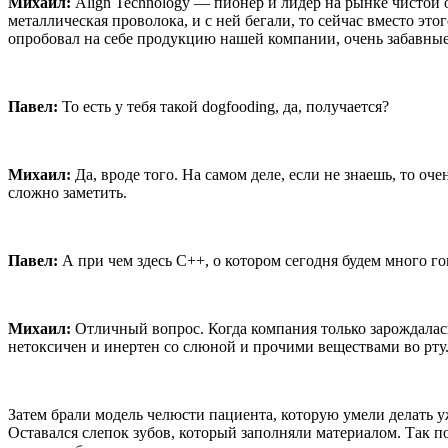
Михаил:
Align Technology — пионер и лидер на рынке чистой о
металлическая проволока, и с ней бегали, то сейчас вместо э
опробовал на себе продукцию нашей компании, очень забавны
Павел:
То есть у тебя такой dogfooding, да, получается?
Михаил:
Да, вроде того. На самом деле, если не знаешь, то оч
сложно заметить.
Павел:
А при чем здесь C++, о котором сегодня будем много г
Михаил:
Отличный вопрос. Когда компания только зарождалась
нетоксичен и инертен со слюной и прочими веществами во рту
Затем брали модель челюсти пациента, которую умели делать у
Оставался слепок зубов, который заполняли материалом. Так пол