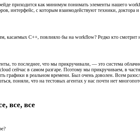
грейде приходится как минимум понимать элементы нашего workfl
оров, интерфейс, с которым взаимодействуют техники, доктора и 
, касаемых C++, повлияло бы на workflow? Редко кто смотрит на
ты, то последнее, что мы прикручивали, — это система облачно
 cloud сейчас в самом разгаре. Поэтому мы прикручиваем, в час
ь графики в реальном времени. Был очень доволен. Всем разосла
аться, поняли, что на тестовых агентах у нас почти нет многопо
, все, все
ре?