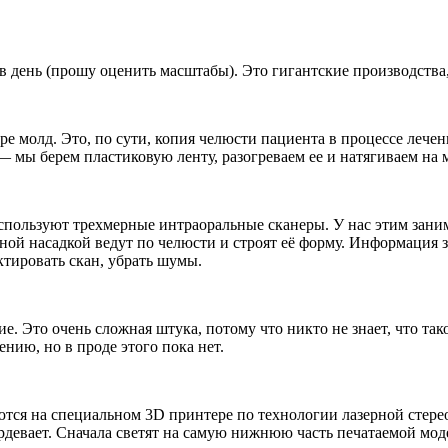
 в день (прошу оценить масштабы). Это гигантские производств
е молд. Это, по сути, копия челюсти пациента в процессе лечен
— мы берем пластиковую ленту, разогреваем ее и натягиваем на 
спользуют трехмерные интраоральные сканеры. У нас этим занима
ной насадкой ведут по челюсти и строят её форму. Информация з
ктировать скан, убрать шумы.
 Это очень сложная штука, потому что никто не знает, что тако
нию, но в проде этого пока нет.
аются на специальном 3D принтере по технологии лазерной стер
рдевает. Сначала светят на самую нижнюю часть печатаемой моде