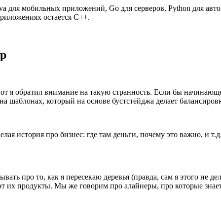
, Java для мобильных приложений, Go для серверов, Python для ав
риложениях остается C++.
ор
 я обратил внимание на такую странность. Если бы начинающег
 на шаблонах, который на основе бустстейджа делает балансировк
елая история про бизнес: где там деньги, почему это важно, и т
ывать про то, как я пересекаю деревья (правда, сам я этого не д
ают их продукты. Мы же говорим про алайнеры, про которые зна