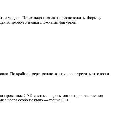
отни молдов. Но их надо компактно расположить. Форма у
мощения прямоугольника сложными фигурами.
tran. По крайней мере, можно до сих пор встретить отголоски.
иализированная CAD-система — десктопное приложение под
мя выбора особо не было — только C++.