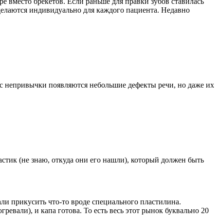
ре вместо брекетов. Если раньше для правки зубов ставилась
е делаются индивидуально для каждого пациента. Недавно
лу с непривычки появляются небольшие дефекты речи, но даже их
стик (не знаю, откуда они его нашли), который должен быть
али прикусить что-то вроде специального пластилина.
ревали), и капа готова. То есть весь этот рынок буквально 20