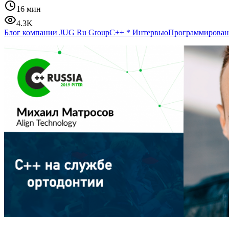
16 мин
4.3K
Блог компании JUG Ru Group
C++
*
Интервью
Программирован