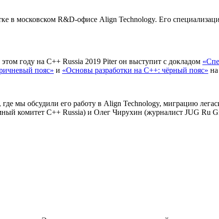
тке в московском R&D-офисе Align Technology. Его специализа
этом году на С++ Russia 2019 Piter он выступит с докладом
«Спе
оричневый пояс»
и
«Основы разработки на С++: чёрный пояс»
на
где мы обсудили его работу в Align Technology, миграцию легас
ный комитет C++ Russia) и Олег Чирухин (журналист JUG Ru Gr