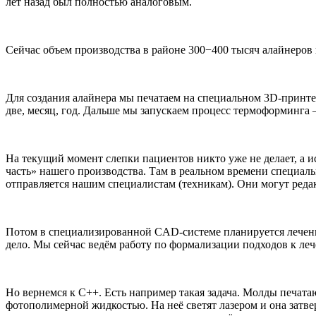
лет назад был полностью аналоговым.
Сейчас объем производства в районе 300−400 тысяч алайнеров
Для создания алайнера мы печатаем на специальном 3D-принтер
две, месяц, год. Дальше мы запускаем процесс термоформинга 
На текущий момент слепки пациентов никто уже не делает, а и
часть» нашего производства. Там в реальном времени специаль
отправляется нашим специалистам (техникам). Они могут реда
Потом в специализированной CAD-системе планируется лечение.
дело. Мы сейчас ведём работу по формализации подходов к лече
Но вернемся к C++. Есть например такая задача. Молды печат
фотополимерной жидкостью. На неё светят лазером и она затве