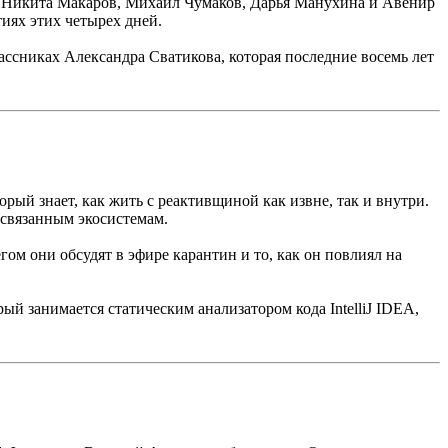
та Никита Макаров, Михаил Чумаков, Дарья Манухина и Авенир
иях этих четырех дней.
ссниках Александра Сватикова, которая последние восемь лет
рый знает, как жить с реактивщиной как извне, так и внутри.
 связанным экосистемам.
м они обсудят в эфире карантин и то, как он повлиял на
рый занимается статическим анализатором кода IntelliJ IDEA,