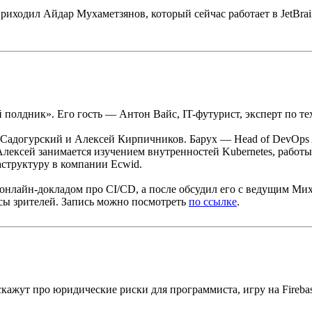
и приходил Айдар Мухаметзянов, который сейчас работает в JetBra
 полдник». Его гость — Антон Вайс, IT-футурист, эксперт по т
догурский и Алексей Кирпичников. Барух — Head of DevOps Adv
Алексей занимается изучением внутренностей Kubernetes, работы 
аструктуру в компании Ecwid.
 онлайн-докладом про CI/CD, а после обсудил его с ведущим 
осы зрителей. Запись можно посмотреть
по ссылке
.
скажут про юридические риски для программиста, игру на Fireba