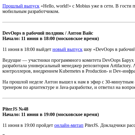
Прошлый выпуск
«Hello, world!» с Mobius уже в сети. В гост
мобильным разработчиком.
DevOops в рабочий полдник / Антон Вайс
Начало: 11 июня в 18:00 (московское время)
11 июня в 18:00 выйдет
новый выпуск
шоу «DevOops в рабочий
Ведущие — участники программного комитета DevOops Барух Са
разработала универсальный менеджер репозитория Artifactory. 
контроллеров, внедрением Kubernetes в Production- и Dev-инфр
На прошлой неделе Антон вышел к нам в эфир с 30-минутным
тренером по архитектуре и Java-разработке, и ответил на вопр
PiterJS №48
Начало: 11 июня в 19:00 (московское время)
11 июня в 19:00 пройдет
онлайн-митап
PiterJS. Докладчики рас