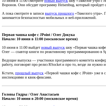
10 июня в 11:00 смотрите
новый выпуск
шоу «Тяжелое утро с H
Воронов. Они обсудят программу Heisenbug, который пройдет c
А пока смотрите в записи
выпуск прошлого
«Тяжелого утра». 
занимается безопасностью мобильных и веб-приложений.
Первая чашка кофе с JPoint / Олег Докука
Начало: 10 июня в 11:00 (московское время)
10 июня в 11:00 выйдет
новый выпуск
шоу «Первая чашка кофе 
Олег — соавтор книги по реактивному программированию в Spri
Ведущие выпуска — участники программного комитета конферен
работу, поговорят про релиз RSocket и про то, везде ли нужно и
Кстати,
прошлый выпуск
«Первой чашки кофе с JPoint» уже в се
инспекциями и квик-фиксами.
Головы Гидры / Олег Анастасьев
Начало: 10 июня в 20:00 (московское время)