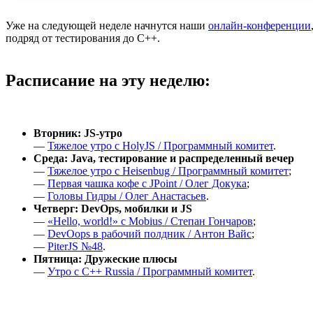
Уже на следующей неделе начнутся наши
онлайн-конференции
подряд от тестирования до C++.
Расписание на эту неделю:
Вторник: JS-утро
—
Тяжелое утро с HolyJS / Программный комитет
.
Среда: Java, тестирование и распределенный вечер
—
Тяжелое утро с Heisenbug / Программный комитет
;
—
Первая чашка кофе с JPoint / Олег Докука
;
—
Головы Гидры / Олег Анастасьев
.
Четверг: DevOps, мобилки и JS
—
«Hello, world!» с Mobius / Cтепан Гончаров
;
—
DevOops в рабочий полдник / Антон Вайс
;
—
PiterJS №48
.
Пятница: Дружеские плюсы
—
Утро с C++ Russia / Программный комитет
.