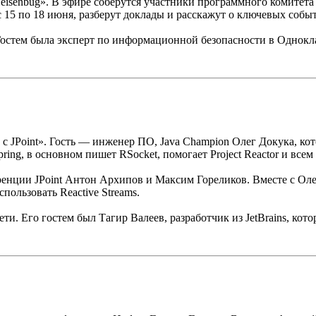
eisenbug». В эфире соберутся участники программного комите
 15 по 18 июня, разберут доклады и расскажут о ключевых событ
Гостем была эксперт по информационной безопасности в Однокла
с JPoint». Гость — инженер ПО, Java Champion Олег Докука, кото
ng, в основном пишет RSocket, помогает Project Reactor и всем
ции JPoint Антон Архипов и Максим Гореликов. Вместе с Олего
спользовать Reactive Streams.
ти. Его гостем был Тагир Валеев, разработчик из JetBrains, кото