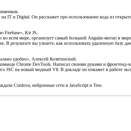
лименков.
 IT и Digital. Он расскажет про использование кода из открыт
irebase», Kir JS.
 но и во всем мире, организует самый большой Angular-митап в м
e. В результате вы узнаете, как использовать удаленную базу да
ально удобно», Алексей Козятинский.
 команде Chrome DevTools. Написал своими руками и фронтенд-час
рого JSC на новый модный V8. В докладе он покажет в работе э
ждали Cordova, нейронные сети в JavaScript и Tree.