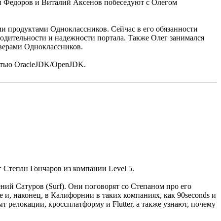
 Федоров и Виталий Аксенов побеседуют с Олегом
ми продуктами Одноклассников. Сейчас в его обязанности
одительности и надежности портала. Также Олег занимался
верами Одноклассников.
остью OracleJDK/OpenJDK.
г Степан Гончаров из компании Level 5.
й Сатуров (Surf). Они поговорят со Степаном про его
е и, наконец, в Калифорнии в таких компаниях, как 90seconds и
т релокации, кроссплатформу и Flutter, а также узнают, почему