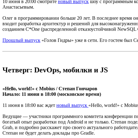
10 июня в 20:00 смотрите
новый выпуск
шоу с программным ко
Анастасьевым.
Олег в программировании больше 20 лет. В последнее время о
входит разработка архитектур и решений для высоконагружен
созданием С*One (распределенной отказоустойчивой NewSQL 
Прошлый выпуск
«Голов Гидры» уже в сети. Его гостем был С
Четверг: DevOps, мобилки и JS
«Hello, world!» с Mobius / Степан Гончаров
Начало: 11 июня в 18:00 (московское время)
11 июня в 18:00 вас ждет
новый выпуск
«Hello, world!» с Mobi
Ведущие — участники программного комитета конференции по 
богатый опыт разработки под Android и не только. Степан поде
Grab, и подробно расскажет про своего актуального работодател
Степан не будет делать доклады про Gradle.