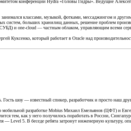
митетом конференции Hydra «Головы Гидры». Ведущие Алексей
н занимался классами, музыкой, фотками, мессаджингом и други
ных систем, больших хранилищ данных, решение проблем произв
СУБД) и one-cloud — частным облаком, управляющим всеми сер
ергей Куксенко, который работает в Oracle над производительн
us. Гость шоу — известный спикер, разработчик и просто наш дру
мобильной разработке Mobius Михаил Емельянов (ЦФТ) и Евгени
лится тем, как у него получилось поработать в России, Сингапур
я — Level 5. В беседе ребята затронут инженерную культуру, опы