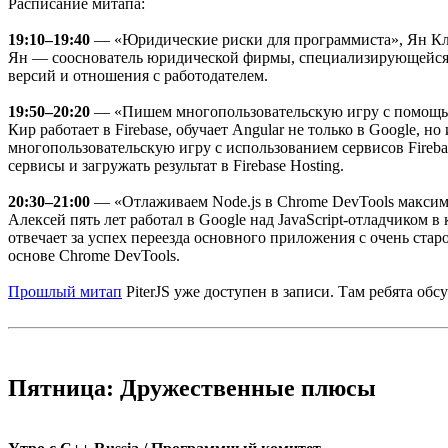
Расписание митапа:
19:10–19:40
— «Юридические риски для программиста», Ян К
Ян — сооснователь юридической фирмы, специализирующейся на
версий и отношения с работодателем.
19:50–20:20
— «Пишем многопользовательскую игру с помощью F
Кир работает в Firebase, обучает Angular не только в Google,
многопользовательскую игру с использованием сервисов Firebas
сервисы и загружать результат в Firebase Hosting.
20:30–21:00
— «Отлаживаем Node.js в Chrome DevTools максим
Алексей пять лет работал в Google над JavaScript-отладчиком в
отвечает за успех переезда основного приложения с очень ста
основе Chrome DevTools.
Прошлый митап
PiterJS уже доступен в записи. Там ребята обсу
Пятница: Дружественные плюсы