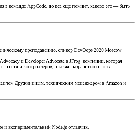
ins в команде AppCode, но все еще помнит, каково это — быть
ехническому преподаванию, спикер DevOops 2020 Moscow.
ocacy и Developer Advocate в JFrog, компании, которая
его сети и контроллеров, а также разработкой своих
Михаилом Дружининым, техническим менеджером в Amazon и
se и экспериментальный Node.js-отладчик.