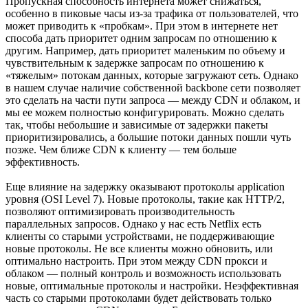
Пропускная способность интернета может снижаться,
особенно в пиковые часы из-за трафика от пользователей, что
может приводить к «пробкам». При этом в интернете нет
способа дать приоритет одним запросам по отношению к
другим. Например, дать приоритет маленьким по объему и
чувствительным к задержке запросам по отношению к
«тяжелым» потокам данных, которые загружают сеть. Однако
в нашем случае наличие собственной backbone сети позволяет
это сделать на части пути запроса — между CDN и облаком, и
мы ее можем полностью конфигурировать. Можно сделать
так, чтобы небольшие и зависимые от задержки пакеты
приоритизировались, а большие потоки данных пошли чуть
позже. Чем ближе CDN к клиенту — тем больше
эффективность.
Еще влияние на задержку оказывают протоколы application
уровня (OSI Level 7). Новые протоколы, такие как HTTP/2,
позволяют оптимизировать производительность
параллельных запросов. Однако у нас есть Netflix есть
клиенты со старыми устройствами, не поддерживающие
новые протоколы. Не все клиенты можно обновить, или
оптимально настроить. При этом между CDN прокси и
облаком — полный контроль и возможность использовать
новые, оптимальные протоколы и настройки. Неэффективная
часть со старыми протоколами будет действовать только