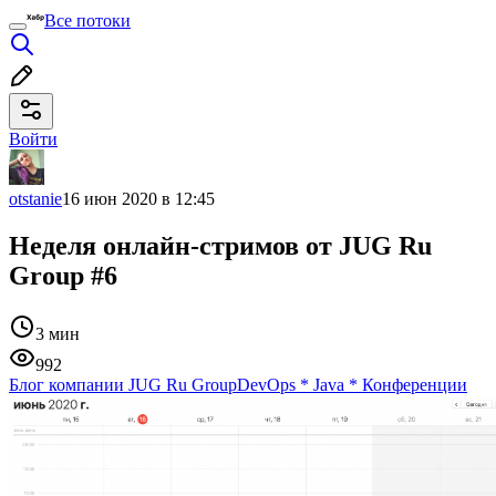
Все потоки
Войти
otstanie
16 июн 2020 в 12:45
Неделя онлайн-стримов от JUG Ru
Group #6
3 мин
992
Блог компании JUG Ru Group
DevOps
*
Java
*
Конференции