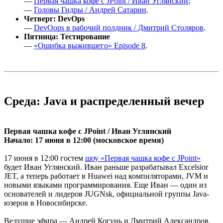
—
Первая чашка кофе с JPoint / Иван Углянский
;
—
Головы Гидры / Андрей Сатарин
.
Четверг: DevOps
—
DevOops в рабочий полдник / Дмитрий Столяров
.
Пятница: Тестирование
—
«Ошибка выжившего» Episode 8
.
Среда: Java и распределенный вечер
Первая чашка кофе с JPoint / Иван Углянский
Начало: 17 июня в 12:00 (московское время)
17 июня в 12:00 гостем
шоу «Первая чашка кофе с JPoint»
будет Иван Углянский. Иван раньше разрабатывал Excelsior
JET, а теперь работает в Huawei над компиляторами, JVM и
новыми языками программирования. Еще Иван — один из
основателей и лидеров JUGNsk, официальной группы Java-
юзеров в Новосибирске.
Ведущие эфира — Андрей Когунь и Дмитрий Александров.