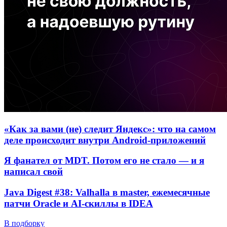
«Как за вами (не) следит Яндекс»: что на самом
деле происходит внутри Android-приложений
Я фанател от MDT. Потом его не стало — и я
написал свой
Java Digest #38: Valhalla в master, ежемесячные
патчи Oracle и AI-скиллы в IDEA
В подборку