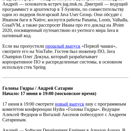
Андрей — основатель встреч jug.msk.ru. Дмитрий — ведущий
программист и архитектор в T-Systems, по совместительству
один из лидеров болгарской Java User Group. Они обсудят с
Иваном баги в Native, коснутся работы Panama, Loom, Valhalla,
GraalVM, а также расспросят Ивана про его доклад на JPoint
2020, посвященный путешествию из уютного мира Java в
нативный код.
Если вы пропустили
прошлый выпуск
«Первой чашки»,
смотрите его на YouTube. Гостем был инженер ПО, Java
Champion Олег Докука, который разрабатывает
корпоративное ПО и распределенные системы, в основном
используя стек Spring
Головы Гидры / Андрей Сатарин
Начало: 17 июня в 19:00 (московское время)
17 июня в 19:00 смотрите
новый выпуск
шоу с программным
комитетом конференции Hydra «Головы Гидры». Ведущие
Алексей Федоров и Виталий Аксенов побеседуют с Андреем
Сатариным.
Андрей — Software Development Engineer в Amazon Aurora. В