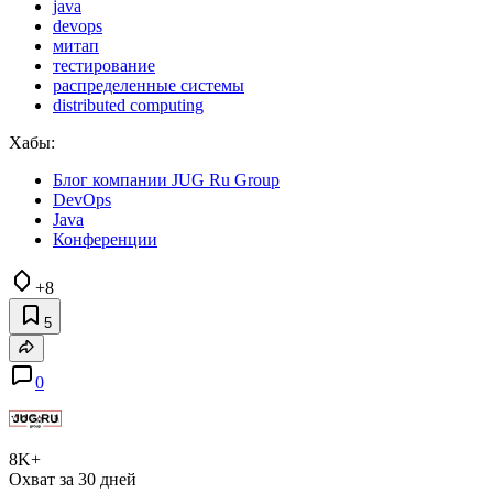
java
devops
митап
тестирование
распределенные системы
distributed computing
Хабы:
Блог компании JUG Ru Group
DevOps
Java
Конференции
+8
5
0
8K+
Охват за 30 дней