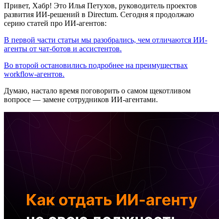
Привет, Хабр! Это Илья Петухов, руководитель проектов
развития ИИ-решений в Directum. Сегодня я продолжаю
серию статей про ИИ-агентов:
В первой части статьи мы разобрались, чем отличаются ИИ-
агенты от чат-ботов и ассистентов.
Во второй остановились подробнее на преимуществах
workflow-агентов.
Думаю, настало время поговорить о самом щекотливом
вопросе — замене сотрудников ИИ-агентами.