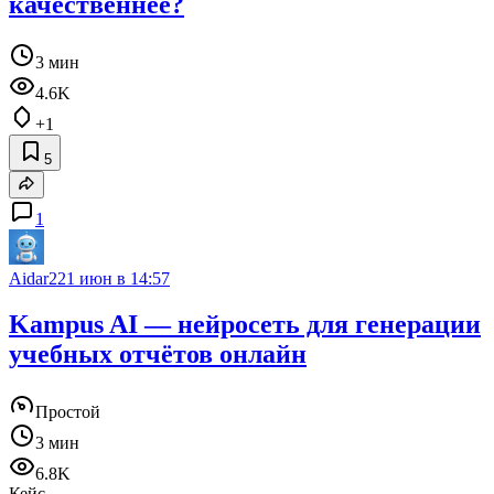
качественнее?
3 мин
4.6K
+1
5
1
Aidar22
1 июн в 14:57
Kampus AI — нейросеть для генерации
учебных отчётов онлайн
Простой
3 мин
6.8K
Кейс