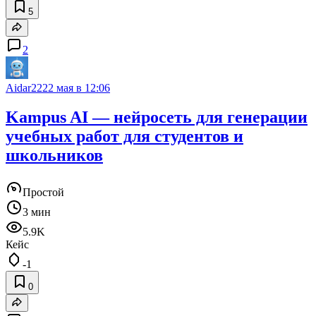
5
2
Aidar22
22 мая в 12:06
Kampus AI — нейросеть для генерации
учебных работ для студентов и
школьников
Простой
3 мин
5.9K
Кейс
-1
0