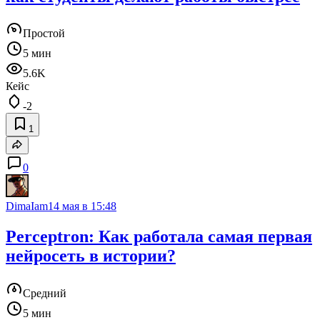
Простой
5 мин
5.6K
Кейс
-2
1
0
DimaIam
14 мая в 15:48
Perceptron: Как работала самая первая
нейросеть в истории?
Средний
5 мин