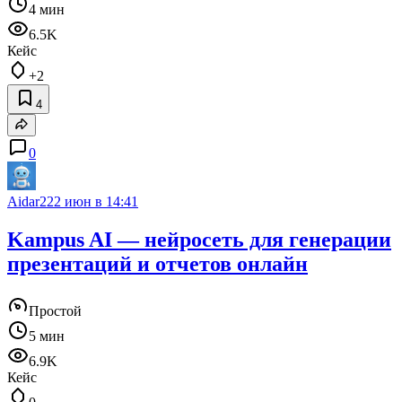
4 мин
6.5K
Кейс
+2
4
0
Aidar22
2 июн в 14:41
Kampus AI — нейросеть для генерации
презентаций и отчетов онлайн
Простой
5 мин
6.9K
Кейс