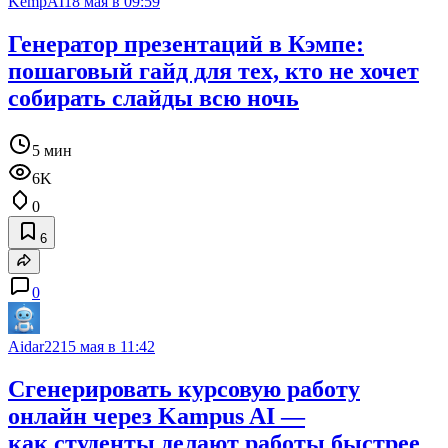
KempAI
18 мая в 09:59
Генератор презентаций в Кэмпе:
пошаговый гайд для тех, кто не хочет
собирать слайды всю ночь
5 мин
6K
0
6
0
Aidar22
15 мая в 11:42
Сгенерировать курсовую работу
онлайн через Kampus AI —
как студенты делают работы быстрее