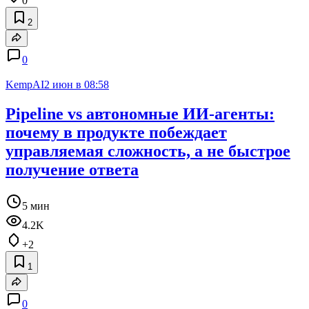
0
2
0
KempAI
2 июн в 08:58
Pipeline vs автономные ИИ-агенты:
почему в продукте побеждает
управляемая сложность, а не быстрое
получение ответа
5 мин
4.2K
+2
1
0