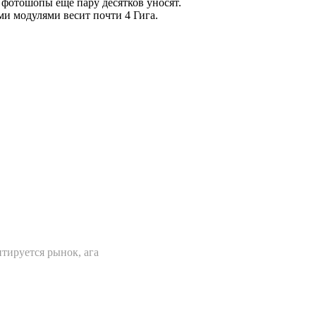
и фотошопы еще пару десятков уносят.
ми модулями весит почти 4 Гига.
тируется рынок, ага