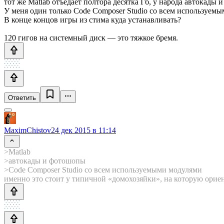
тот же Matlab отъедает полтора десятка Гб, у народа автокады 
У меня один только Code Composer Studio со всем используемы
В конце концов игры из стима куда устанавливать?
120 гигов на системный диск — это тяжкое бремя.
Ответить
MaximChistov
24 дек 2015 в 11:14
>Matlab
>автокады и фотошопы
>Code Composer Studio со всем используемыми модулями
именно это стоит у типичной «домохозяйки», на которую ориен