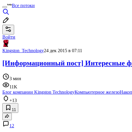
Все потоки
Войти
Kingston_Technology
24 дек 2015 в 07:11
[Информационный пост] Интересные фа
3 мин
11K
Блог компании Kingston Technology
Компьютерное железо
Накоп
+13
11
12