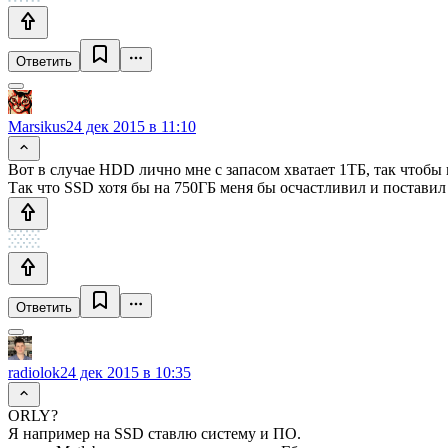
Ответить
Marsikus
24 дек 2015 в 11:10
Вот в случае HDD лично мне с запасом хватает 1ТБ, так чтобы 
Так что SSD хотя бы на 750ГБ меня бы осчастливил и поставил
Ответить
radiolok
24 дек 2015 в 10:35
ORLY?
Я например на SSD ставлю систему и ПО.