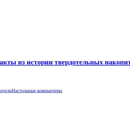
кты из истории твердотельных накопи
ители
Настольные компьютеры