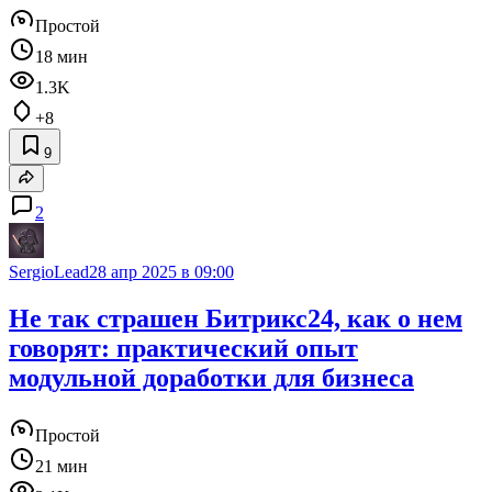
Простой
18 мин
1.3K
+8
9
2
SergioLead
28 апр 2025 в 09:00
Не так страшен Битрикс24, как о нем
говорят: практический опыт
модульной доработки для бизнеса
Простой
21 мин