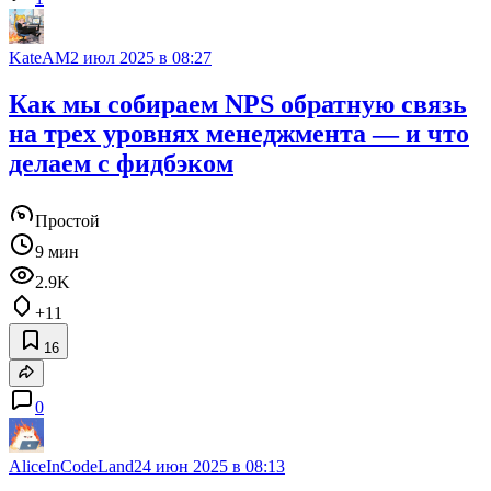
KateAM
2 июл 2025 в 08:27
Как мы собираем NPS обратную связь
на трех уровнях менеджмента — и что
делаем с фидбэком
Простой
9 мин
2.9K
+11
16
0
AliceInCodeLand
24 июн 2025 в 08:13