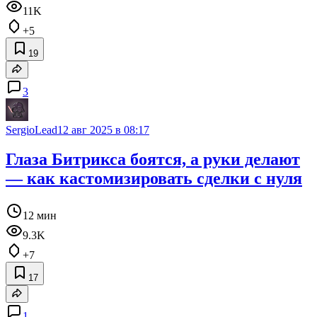
11K
+5
19
3
SergioLead
12 авг 2025 в 08:17
Глаза Битрикса боятся, а руки делают
— как кастомизировать сделки с нуля
12 мин
9.3K
+7
17
1