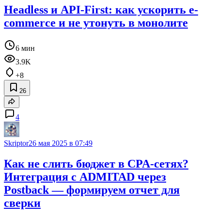
Headless и API-First: как ускорить e-
commerce и не утонуть в монолите
6 мин
3.9K
+8
26
4
Skriptor
26 мая 2025 в 07:49
Как не слить бюджет в CPA-сетях?
Интеграция с ADMITAD через
Postback — формируем отчет для
сверки