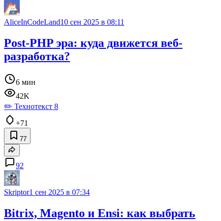
AliceInCodeLand
10 сен 2025 в 08:11
Post-PHP эра: куда движется веб-
разработка?
6 мин
42K
✏️ Технотекст 8
+71
77
92
Skriptor
1 сен 2025 в 07:34
Bitrix, Magento и Ensi: как выбрать