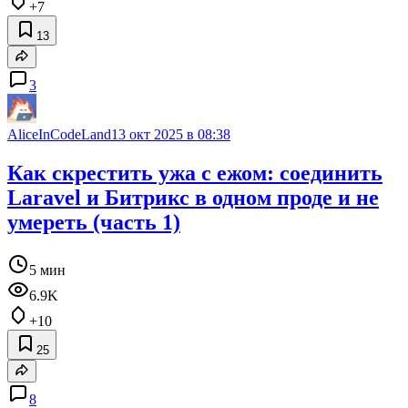
+7
13
3
AliceInCodeLand
13 окт 2025 в 08:38
Как скрестить ужа с ежом: соединить
Laravel и Битрикс в одном проде и не
умереть (часть 1)
5 мин
6.9K
+10
25
8