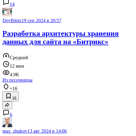
14
DevBitrix
19 сен 2024 в 20:57
Разработка архитектуры хранения
данных для сайта на «Битрикс»
Средний
12 мин
4.9K
Из песочницы
+16
16
6
max_zhukov
13 авг 2024 в 14:06