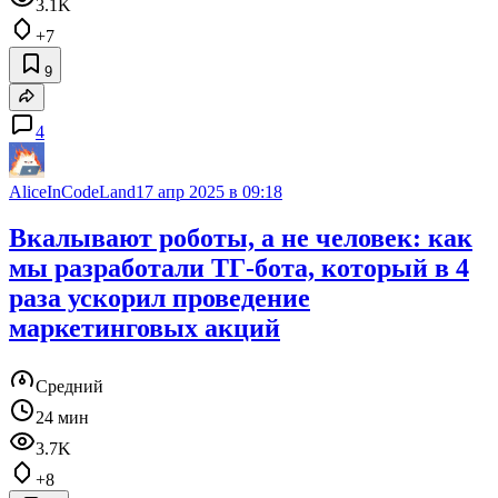
3.1K
+7
9
4
AliceInCodeLand
17 апр 2025 в 09:18
Вкалывают роботы, а не человек: как
мы разработали ТГ-бота, который в 4
раза ускорил проведение
маркетинговых акций
Средний
24 мин
3.7K
+8