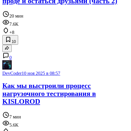
проде и остаться друзьями (часть 2)
20 мин
7.6K
+8
10
0
DevCoder
10 ноя 2025 в 08:57
Как мы выстроили процесс
нагрузочного тестирования в
KISLOROD
7 мин
5.6K